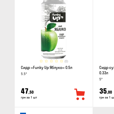
(0)
Сидр «Funky Up Яблуко» 0.5л
Сидр су
0.33л
5.5°
5°
47
35
,50
,00
грн за 1 шт
грн за 1 ш