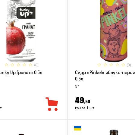
(0)
(0)
unky Up Гранат» 0.5л
Сидр «Pinkel» яблуко-перс
0.5л
5°
49
,50
т
грн за 1 шт