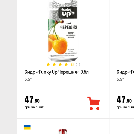
(1)
Сидр «Funky Up Черешня» 0.5л
Сидр «F
5.5°
5.5°
47
47
,50
,50
грн за 1 шт
грн за 1 ш