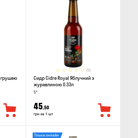
(0)
з грушею
Сидр Cidre Royal Яблучний з
журавлиною 0.33л
5°
45
,50
грн за 1 шт
Тільки онлайн