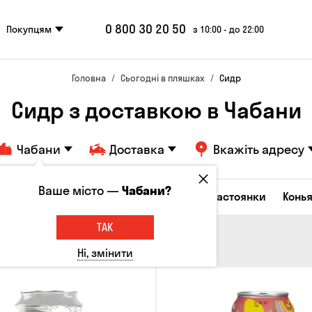
0 800 30 20 50
Покупцям
з 10:00 - до 22:00
Головна
Сьогодні в пляшках
Сидр
Сидр з доставкою в Чабани
Чабани
Доставка
Вкажіть адресу
Ваше місто —
Чабани?
октейлі
Горілка
Соджу
Лікери та настоянки
Конья
ТАК
Ні, змінити