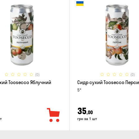
(0)
(0)
хий Toosecco Яблучний
Сидр сухий Toosecco Перси
5°
35
,00
т
грн за 1 шт