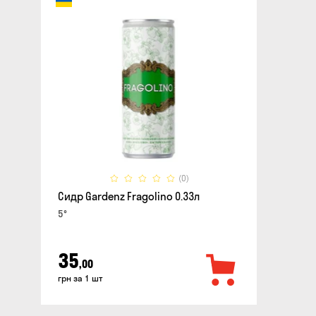
(0)
Сидр Gardenz Fragolino 0.33л
5°
35
,00
грн за 1 шт