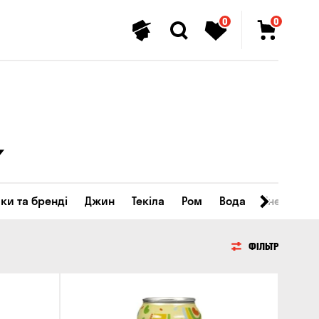
0
0
ки та бренді
Джин
Текіла
Ром
Вода
Енергетичн
ФІЛЬТР