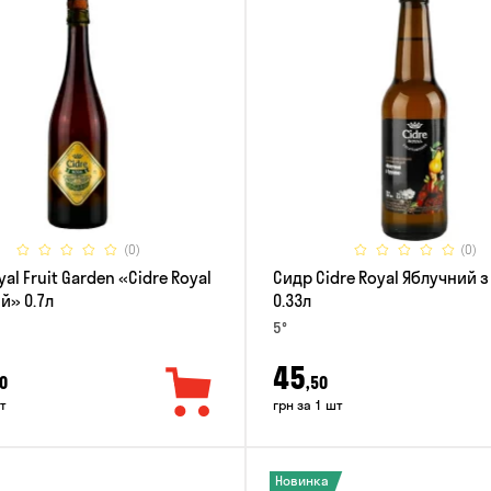
(0)
(0)
al Fruit Garden «Cidre Royal
Сидр Cidre Royal Яблучний 
й» 0.7л
0.33л
5°
45
0
,50
т
грн за 1 шт
Новинка