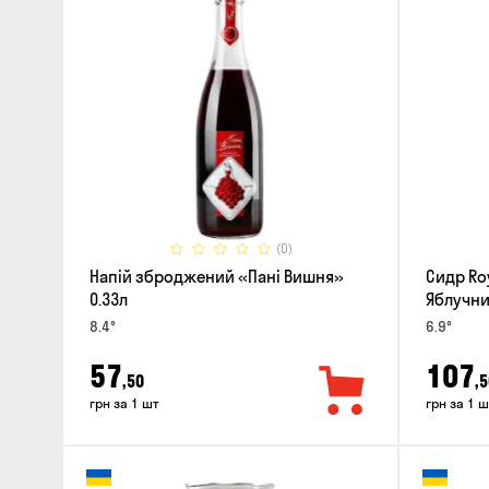
(0)
Напій зброджений «Пані Вишня»
Сидр Roy
0.33л
Яблучни
8.4°
6.9°
57
107
,50
,5
грн за 1 шт
грн за 1 ш