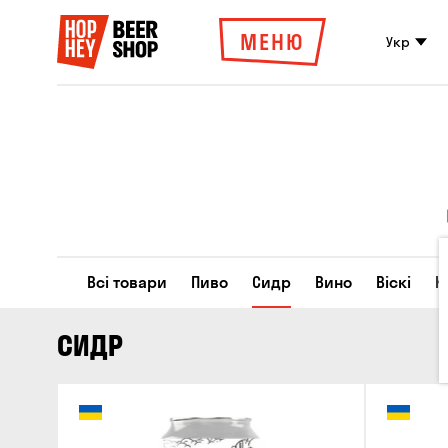
МЕНЮ
Укр
Всі товари
Пиво
Сидр
Вино
Віскі
К
СИДР