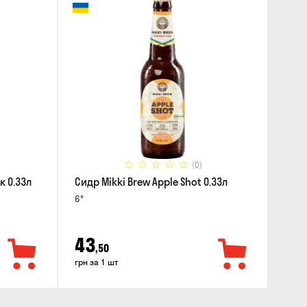
(0)
к 0.33л
Сидр Mikki Brew Apple Shot 0.33л
6°
43
,50
грн за 1 шт