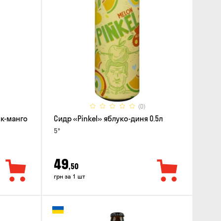
(0)
ик-манго
Сидр «Pinkel» яблуко-диня 0.5л
5°
49
,50
грн за 1 шт