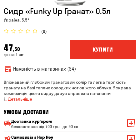
Сидр «Funky Up Гранат» 0.5л
Україна, 5.5°
(0)
47
КУПИТИ
,50
грн за 1 шт
Наявність в магазинах (64)
Впізнаваний глибокий гранатовий колір та легка терпкість
гранату на базі теплих солодких нот свіжого яблука. Яскрава
композиція цього сидру дарує справжнє натхнення
і
… Детальніше
УМОВИ ДОСТАВКИ
Доставка курʼєром
безкоштовно від 700 грн · до 90 хв
Мінімальна сума всього замовлення — 200 грн
Самовивіз з Hop Hey