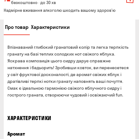
Вартість доставки залежить від суми всього замовлення:
безкоштовно · до 30 хв
Від 200 до 299 грн
Мінімальна сума всього замовлення — 250 грн
139 грн
Надмірне вживання алкоголю шкодить вашому здоров'ю
Час складання замовлення — до 30 хв
Від 300 до 399 грн
99 грн
Про товар
Характеристики
Можете без черги забрати з магазину в зручний для
Від 400 до 699 грн
79 грн
Вас час
Оплата:
Від 700 грн
безкоштовно
Впізнаваний глибокий гранатовий колір та легка терпкість
готівкою в магазині
Термін доставки — до 90 хвилин
гранату на базі теплих солодких нот свіжого яблука.
банківською картою на сайті та в магазині
Яскрава композиція цього сидру дарує справжнє
*на час доставки можуть впливати повітряні тривоги
Оплата:
натхнення і бадьорить! Зробивши ковток, ви перенесетеся
готівкою кур'єру
у світ фруктової досконалості, де аромат свіжих яблук і
дратівливі терпкі нотки гранату наповнять ваші почуття.
банківською картою на сайті
Смак є ідеальною гармонією свіжого яблучного сидру і
гострого граната, створюючи чудовий і освіжаючий fun.
ХАРАКТЕРИСТИКИ
Аромат