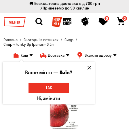
🚚 Безкоштовна доставка від 700 грн
⚡Привеземо до 90 хвилин
0
0
МЕНЮ
Головна
Сьогодні в пляшках
Сидр
Сидр «Funky Up Гранат» 0.5л
Київ
Доставка
Вкажіть адресу
Ваше місто —
Київ?
ТАК
Ні, змінити