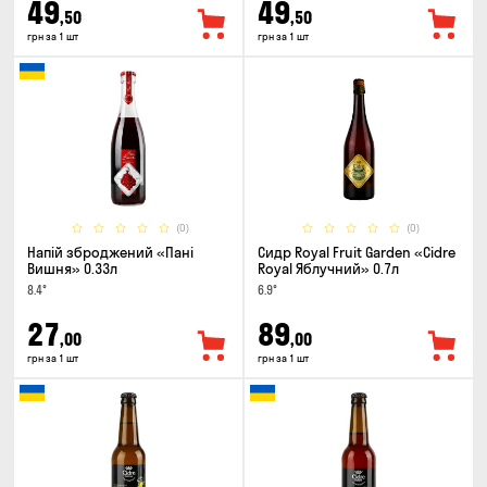
49
49
,50
,50
грн за 1 шт
грн за 1 шт
(0)
(0)
Напій зброджений «Пані
Сидр Royal Fruit Garden «Cidre
Вишня» 0.33л
Royal Яблучний» 0.7л
8.4°
6.9°
27
89
,00
,00
грн за 1 шт
грн за 1 шт