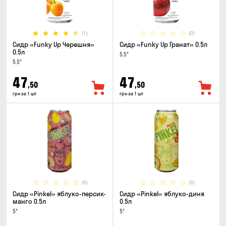
(1)
(0)
Сидр «Funky Up Черешня»
Сидр «Funky Up Гранат» 0.5л
0.5л
5.5°
5.5°
47
47
,50
,50
грн за 1 шт
грн за 1 шт
(0)
(0)
Сидр «Pinkel» яблуко-персик-
Сидр «Pinkel» яблуко-диня
манго 0.5л
0.5л
5°
5°