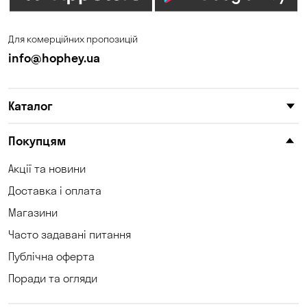
Запоріжжя
Калинівка
Для комерційних пропозицій
Кам'янське
Кам'яні Потоки
info@hophey.ua
Карнаухівка
Катеринівка
Каталог
Келеберда
Київ
Клинці
Княжичі
Покупцям
Корсунці
Котівка
Акції та новини
Доставка і оплата
Коцюбинське
Кошари
Магазини
Красносілка
Кременчук
Часто задавані питання
Кривий Ріг
Кропивницький
Публічна оферта
Поради та огляди
Крюківщина
Куліші