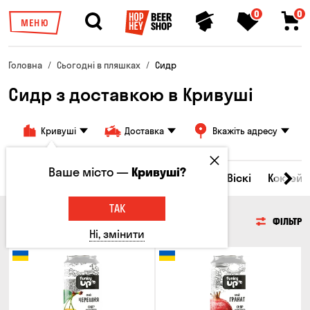
0
0
МЕНЮ
Головна
Сьогодні в пляшках
Сидр
Сидр з доставкою в Кривуші
Кривуші
Доставка
Вкажіть адресу
Ваше місто —
Кривуші?
Всі товари
Пиво
Сидр
Вино
Віскі
Коктейл
ТАК
СИДР
ФІЛЬТР
Ні, змінити