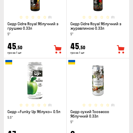
(0)
(0)
Сидр Cidre Royal Яблучний з
Сидр Cidre Royal Яблучний з
грушею 0.33л
журавлиною 0.33л
5°
5°
45
45
,50
,50
грн за 1 шт
грн за 1 шт
(0)
(0)
Сидр «Funky Up Яблуко» 0.5л
Сидр сухий Toosecco
Яблучний 0.33л
5.5°
5°