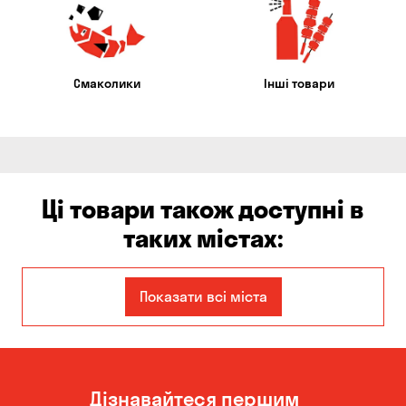
Смаколики
Інші товари
Ці товари також доступні в
таких містах:
Єлизаветівка
Ірпінь
Показати всі міста
Авангард
Бабурка
Балабине
Бережинка
Дізнавайтеся першим
Бориспіль
Боярка