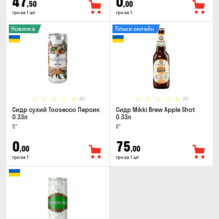
47
0
,50
,00
грн за 1 шт
грн за 1
Новинка
Тільки онлайн
(0)
(0)
Сидр сухий Toosecco Персик
Сидр Mikki Brew Apple Shot
0.33л
0.33л
5°
6°
0
75
,00
,00
грн за 1
грн за 1 шт