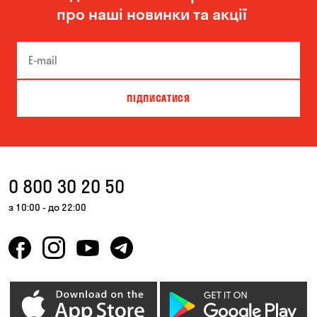
про наші новинки та акції
Бровари
Буча
Біла Церква
Білогородка
Велика Северинка
Вишгород
ПІДПИСАТИСЯ
Вишневе
Власівка
Ворзель
Вільна Терешківка
Вільне
Віта-Поштова
0 800 30 20 50
Гатне
Гнідин
з 10:00 - до 22:00
Гора
Горбанівка
Горенка
Горішні Плавні
Гостомель
Дмитрівка
Дніпро
Зазим’є