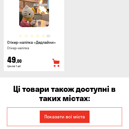
(0)
Стікер-наліпка «Дедлайни»
Стікер-наліпка
49
,00
грн за 1 шт
Ці товари також доступні в
таких містах:
Єлизаветівка
Ірпінь
Показати всі міста
Авангард
Бабурка