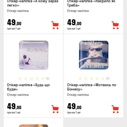
Стікер-наліпка «А кому зараз
Стікер-наліпка «Накрило як
легко»
Треба»
Стікер-наліпка
Стікер-наліпка
49
49
,00
,00
грн за 1 шт
грн за 1 шт
(0)
(0)
Стікер-наліпка «Будь що
Стікер-наліпка «Мотаюсь по
буде»
Бізнесу»
Стікер-наліпка
Стікер-наліпка
49
49
,00
,00
грн за 1 шт
грн за 1 шт