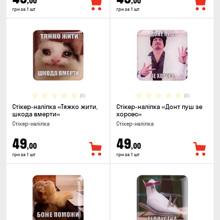
,00
,00
грн за 1 шт
грн за 1 шт
(0)
(0)
Стікер-наліпка «Тяжко жити,
Стікер-наліпка «Донт пуш зе
шкода вмерти»
хорсес»
Стікер-наліпка
Стікер-наліпка
49
49
,00
,00
грн за 1 шт
грн за 1 шт