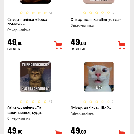
(0)
(0)
Стікер-наліпка «Боже
Стікер-наліпка «Відпустка»
поможи»
Стікер-наліпка
Стікер-наліпка
49
49
,00
,00
грн за 1 шт
грн за 1 шт
(0)
(0)
Стікер-наліпка «Ти
Стікер-наліпка «Що?»
висипаєшся, куди
Стікер-наліпка
висипаюсь»
Стікер-наліпка
49
49
,00
,00