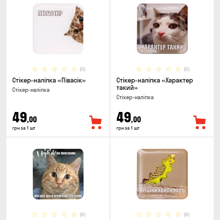
(0)
(0)
Стікер-наліпка «Півасік»
Стікер-наліпка «Характер
такий»
Стікер-наліпка
Стікер-наліпка
49
49
,00
,00
грн за 1 шт
грн за 1 шт
(0)
(0)