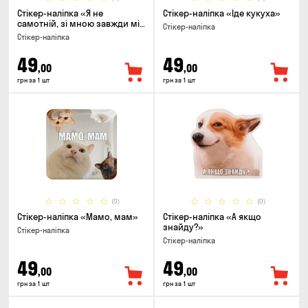
Стікер-наліпка «Я не
Стікер-наліпка «Їде кукуха»
самотній, зі мною завжди мій
Стікер-наліпка
біль в спині»
Стікер-наліпка
49
49
,00
,00
грн за 1 шт
грн за 1 шт
(0)
(0)
Стікер-наліпка «Мамо, мам»
Стікер-наліпка «А якщо
знайду?»
Стікер-наліпка
Стікер-наліпка
49
49
,00
,00
грн за 1 шт
грн за 1 шт