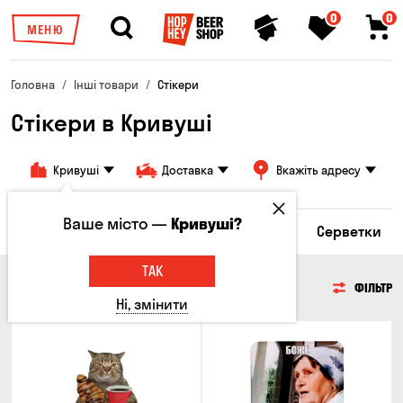
0
0
МЕНЮ
Головна
Інші товари
Стікери
Стікери в Кривуші
Кривуші
Доставка
Вкажіть адресу
Ваше місто —
Кривуші?
ари
Келихи та кухлі
Брелоки
Стікери
Серветки
ТАК
СТІКЕРИ
ФІЛЬТР
Ні, змінити