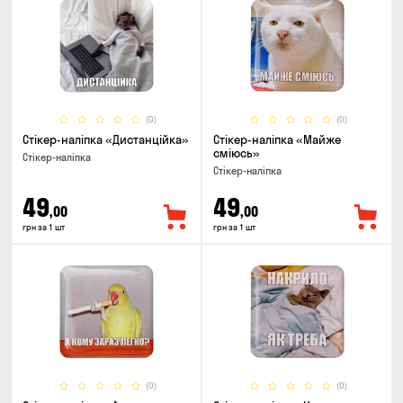
(0)
(0)
Стікер-наліпка «Дистанційка»
Стікер-наліпка «Майже
сміюсь»
Стікер-наліпка
Стікер-наліпка
49
49
,00
,00
грн за 1 шт
грн за 1 шт
(0)
(0)