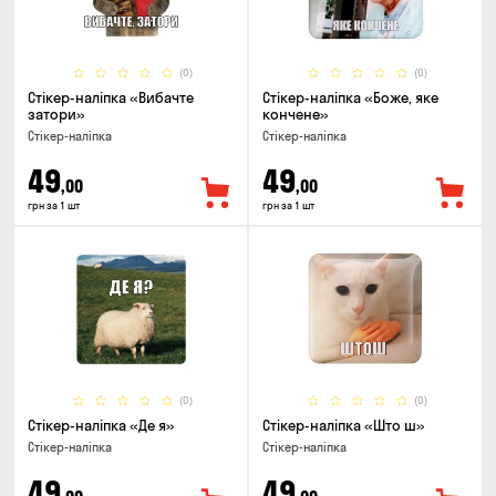
(0)
(0)
Стікер-наліпка «Вибачте
Стікер-наліпка «Боже, яке
затори»
кончене»
Стікер-наліпка
Стікер-наліпка
49
49
,00
,00
грн за 1 шт
грн за 1 шт
(0)
(0)
Стікер-наліпка «Де я»
Стікер-наліпка «Што ш»
Стікер-наліпка
Стікер-наліпка
49
49