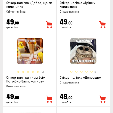
Стікер-наліпка «Добре, що ви
Стікер-наліпка «Трішки
пояснили»
Хвилююсь»
Стікер-наліпка
Стікер-наліпка
49
49
,00
,00
грн за 1 шт
грн за 1 шт
(0)
(0)
Стікер-наліпка «Нам Всім
Стікер-наліпка «Депрешн»
Потрібно Заспокоїтись»
Стікер-наліпка
Стікер-наліпка
49
49
,00
,00
грн за 1 шт
грн за 1 шт