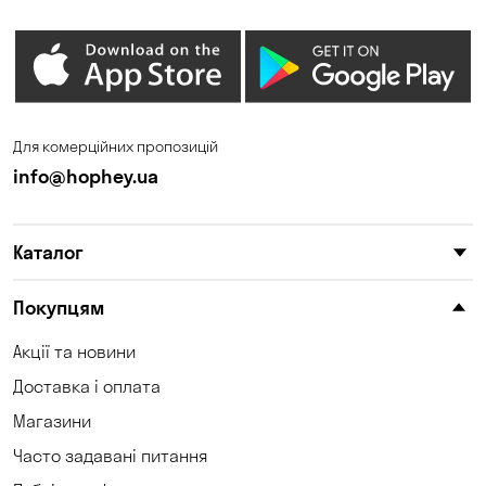
Гостомель
Дмитрівка
Дніпро
Зазим’є
Запоріжжя
Калинівка
Для комерційних пропозицій
Кам'янське
Кам'яні Потоки
info@hophey.ua
Карнаухівка
Катеринівка
Каталог
Келеберда
Київ
Клинці
Княжичі
Покупцям
Корсунці
Котівка
Акції та новини
Доставка і оплата
Коцюбинське
Красносілка
Магазини
Кременчук
Кривий Ріг
Часто задавані питання
Кропивницький
Крюківщина