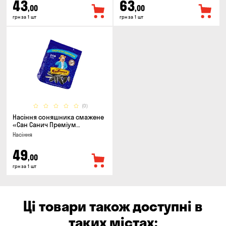
43
63
,00
,00
грн за 1 шт
грн за 1 шт
(0)
Насіння соняшника смажене
«Сан Санич Преміум
смугасте», 95г
Насіння
49
,00
грн за 1 шт
Ці товари також доступні в
таких містах: