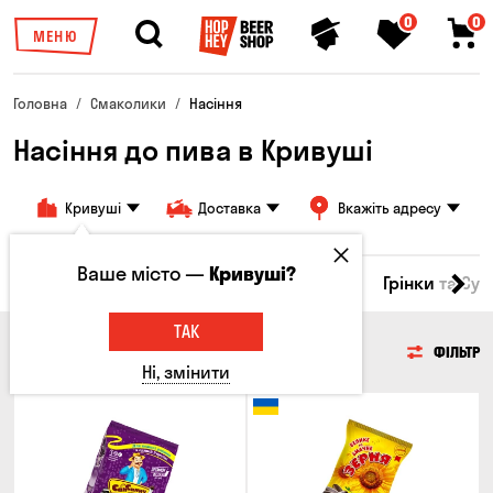
0
0
МЕНЮ
Головна
Смаколики
Насіння
Насіння до пива в Кривуші
Кривуші
Доставка
Вкажіть адресу
Ваше місто —
Кривуші?
Горішки
Кукурудза
Насіння
Чипси
Грінки та Су
ТАК
НАСІННЯ
ФІЛЬТР
Ні, змінити