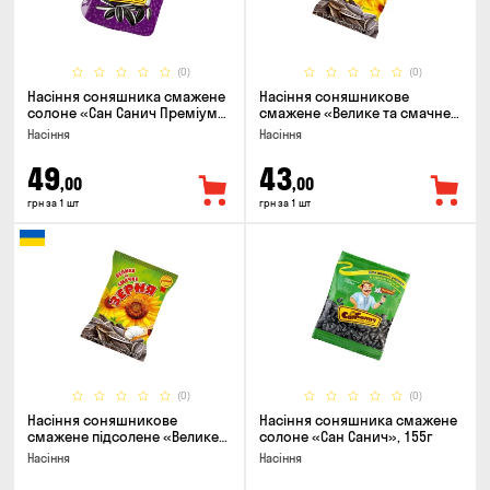
(0)
(0)
Насіння соняшника смажене
Насіння соняшникове
солоне «Сан Санич Преміум
смажене «Велике та смачне
смугасте», 95г
ЗЕРНЯ», 90г
Насіння
Насіння
49
43
,00
,00
грн за 1 шт
грн за 1 шт
(0)
(0)
Насіння соняшникове
Насіння соняшника смажене
смажене підсолене «Велике
солоне «Сан Санич», 155г
та смачне ЗЕРНЯ», 90г
Насіння
Насіння