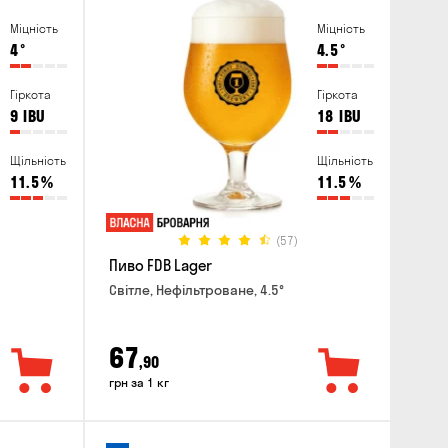
Міцність
Міцність
4
°
4.5
°
Гіркота
Гіркота
9
IBU
18
IBU
Щільність
Щільність
11.5
%
11.5
%
(57)
Пиво FDB Lager
Світле, Нефільтроване, 4.5°
67
,90
грн за 1 кг