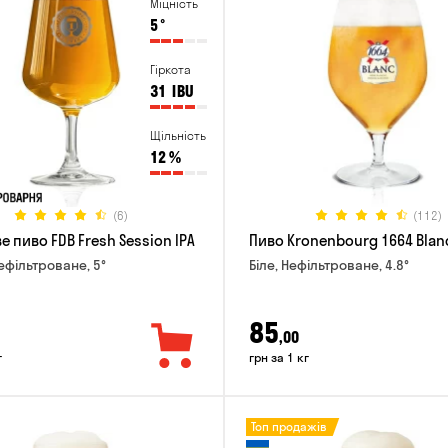
Міцність
5
°
Гіркота
31
IBU
Щільність
12
%
(6)
(112)
 пиво FDB Fresh Session IPA
Пиво Kronenbourg 1664 Blan
Нефільтроване, 5°
Біле, Нефільтроване, 4.8°
85
,00
г
грн за 1 кг
Топ продажів