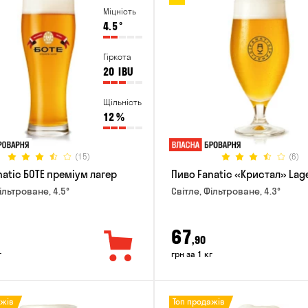
Міцність
4.5
°
Гіркота
20
IBU
Щільність
12
%
(15)
(6)
natic БОТЕ преміум лагер
Пиво Fanatic «Кристал» Lag
ільтроване, 4.5°
Світле, Фільтроване, 4.3°
67
,90
г
грн за 1 кг
ажів
Топ продажів