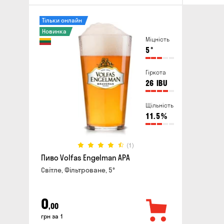
Тільки онлайн
Новинка
Міцність
5
°
Гіркота
26
IBU
Щільність
11.5
%
(1)
Пиво Volfas Engelman APA
Світле, Фільтроване, 5°
0
,00
грн за 1