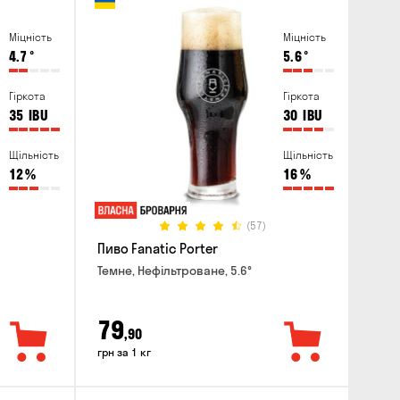
Міцність
Міцність
4.7
°
5.6
°
Гіркота
Гіркота
35
IBU
30
IBU
Щільність
Щільність
12
%
16
%
(57)
Пиво Fanatic Porter
Темне, Нефільтроване, 5.6°
79
,90
грн за 1 кг