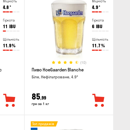
Міцність
Міцність
4.8
°
4.9
°
Гіркота
Гіркота
11
IBU
6
IBU
Щільність
Щільність
11.9
%
11.7
%
(10)
c
Пиво HoeGaarden Blanche
Біле, Нефільтроване, 4.9°
85
,99
грн за 1 кг
Топ продажів