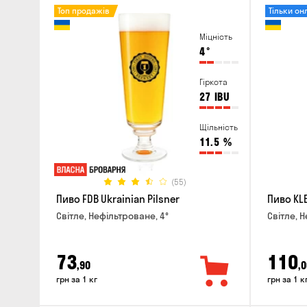
Топ продажів
Тільки он
Міцність
4
°
Гіркота
27
IBU
Щільність
11.5
%
(55)
Пиво FDB Ukrainian Pilsner
Пиво KLE
Світле, Нефільтроване, 4°
Світле, Н
73
110
,90
,0
грн за 1 кг
грн за 1 к