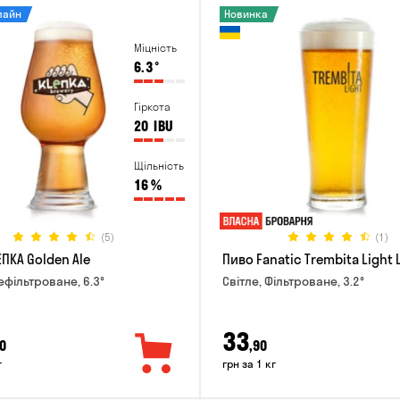
лайн
Новинка
Міцність
6.3
°
Гіркота
20
IBU
Щільність
16
%
(5)
(1)
ПКА Golden Ale
Пиво Fanatic Trembita Light 
ефільтроване, 6.3°
Світле, Фільтроване, 3.2°
33
0
,90
г
грн за 1 кг