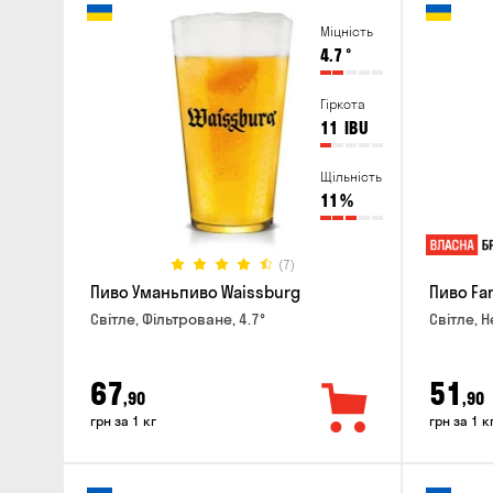
Міцність
4.7
°
Гіркота
11
IBU
Щільність
11
%
(7)
Пиво Уманьпиво Waissburg
Пиво Fa
Світле, Фільтроване, 4.7°
Світле, Н
67
51
,90
,90
грн за 1 кг
грн за 1 к