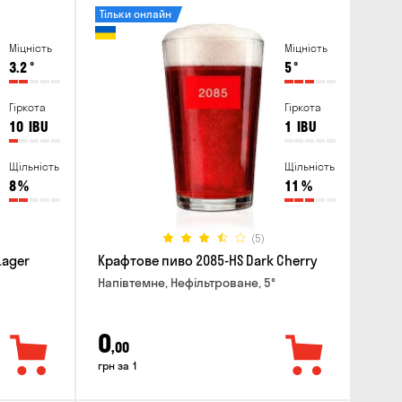
Тільки онлайн
Міцність
Міцність
3.2
°
5
°
Гіркота
Гіркота
10
IBU
1
IBU
Щільність
Щільність
8
%
11
%
(5)
Lager
Крафтове пиво 2085-HS Dark Cherry
Напівтемне, Нефільтроване, 5°
0
,00
грн за 1