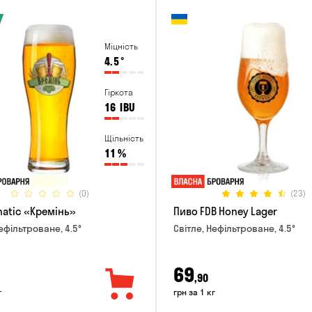
Міцність
4.5
°
Гіркота
16
IBU
Щільність
11
%
(0)
(23)
natic «Кремінь»
Пиво FDB Honey Lager
ефільтроване, 4.5°
Світле, Нефільтроване, 4.5°
69
,90
г
грн за 1 кг