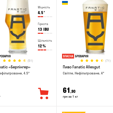
Міцність
4.5
°
Гіркота
13
IBU
Щільність
12
%
(51)
(71)
natic «Берлінгер»
Пиво Fanatic Allesgut
ефільтроване, 4.5°
Світле, Нефільтроване, 4°
61
,90
г
грн за 1 кг