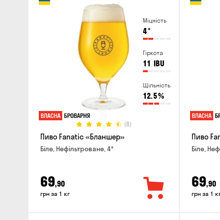
Міцність
4
°
Гіркота
11
IBU
Щільність
12.5
%
(8)
Пиво Fanatic «Бланшер»
Пиво Fan
Біле, Нефільтроване, 4°
Біле, Неф
69
69
,90
,90
грн за 1 кг
грн за 1 к