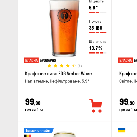
Міцність
5.9
°
Гіркота
35
IBU
Щільність
13.7
%
(1)
Крафтове пиво FDB Amber Wave
Крафтове
Напівтемне, Нефільтроване, 5.9°
Світле, 
99
99
,90
,90
грн за 1 кг
грн за 1 к
Тільки онлайн