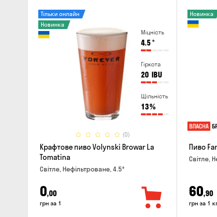
Тільки онлайн
Новинка
Новинка
Міцність
4.5
°
Гіркота
20
IBU
Щільність
13
%
(0)
Крафтове пиво Volynski Browar La
Пиво Fa
Tomatina
Світле, Н
Світле, Нефільтроване, 4.5°
0
60
,00
,90
грн за 1
грн за 1 к