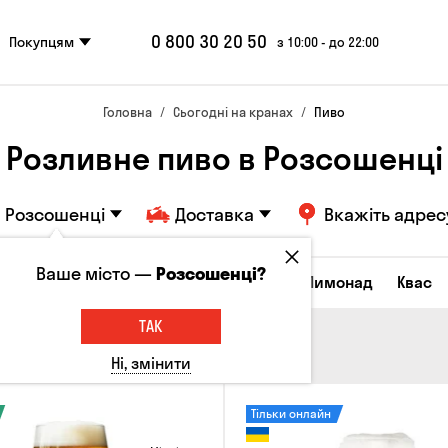
0 800 30 20 50
Покупцям
з 10:00 - до 22:00
Головна
Сьогодні на кранах
Пиво
Розливне пиво в Розсошенці
Розсошенці
Доставка
Вкажіть адрес
Ваше місто —
Розсошенці?
Всі товари
Пиво
Сидр
Вино
Лимонад
Квас
ТАК
Ні, змінити
Тільки онлайн