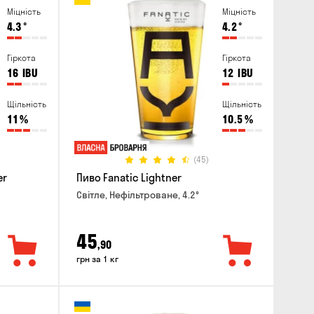
Міцність
Міцність
4.3
°
4.2
°
Гіркота
Гіркота
16
IBU
12
IBU
Щільність
Щільність
11
%
10.5
%
(45)
er
Пиво Fanatic Lightner
Світле, Нефільтроване, 4.2°
45
,90
грн за 1 кг