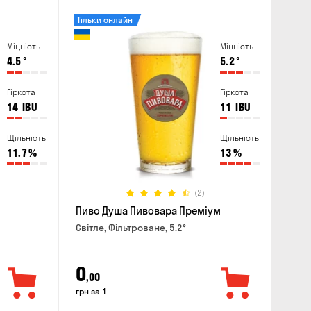
Тільки онлайн
Міцність
Міцність
4.5
°
5.2
°
Гіркота
Гіркота
14
IBU
11
IBU
Щільність
Щільність
11.7
%
13
%
(2)
Пиво Душа Пивовара Преміум
Світле, Фільтроване, 5.2°
0
,00
грн за 1