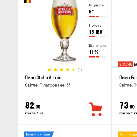
Міцність
5
°
Гіркота
18
IBU
Щільність
11
%
(4)
Пиво Stella Artois
Пиво Fa
Світле, Фільтроване, 5°
Світле, Ф
82
73
,00
,90
грн за 1 кг
грн за 1 к
Тільки онлайн
Топ прод