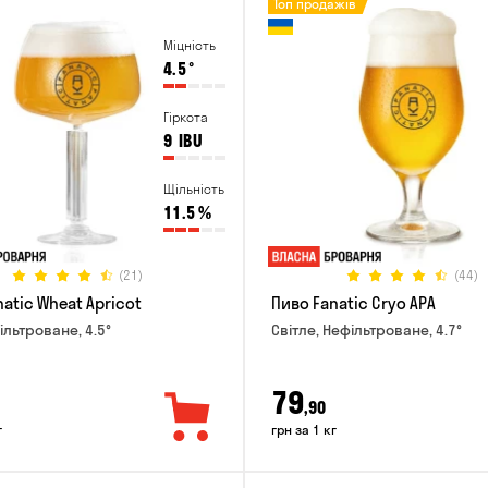
Топ продажів
Міцність
4.5
°
Гіркота
9
IBU
Щільність
11.5
%
(21)
(44)
atic Wheat Apricot
Пиво Fanatic Cryo APA
ільтроване, 4.5°
Світле, Нефільтроване, 4.7°
79
,90
г
грн за 1 кг