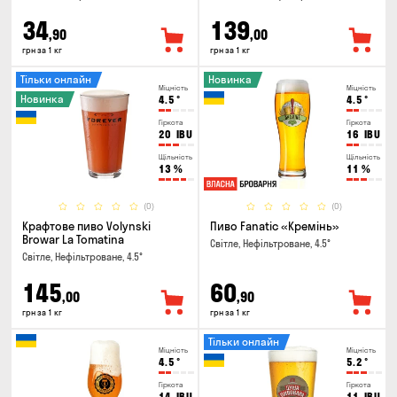
34
139
,90
,00
грн за 1 кг
грн за 1 кг
Тільки онлайн
Новинка
Міцність
Міцність
Новинка
4.5
°
4.5
°
Гіркота
Гіркота
20
IBU
16
IBU
Щільність
Щільність
13
%
11
%
(0)
(0)
Крафтове пиво Volynski
Пиво Fanatic «Кремінь»
Browar La Tomatina
Світле, Нефільтроване, 4.5°
Світле, Нефільтроване, 4.5°
145
60
,00
,90
грн за 1 кг
грн за 1 кг
Тільки онлайн
Міцність
Міцність
4.5
°
5.2
°
Гіркота
Гіркота
14
IBU
11
IBU