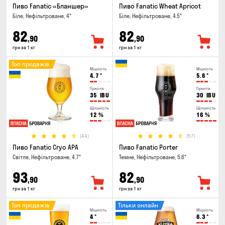
Пиво Fanatic «Бланшер»
Пиво Fanatic Wheat Apricot
Біле, Нефільтроване, 4°
Біле, Нефільтроване, 4.5°
82
82
,90
,90
грн за 1 кг
грн за 1 кг
Топ продажів
Міцність
Міцність
4.7
°
5.6
°
Гіркота
Гіркота
35
IBU
30
IBU
Щільність
Щільність
12
%
16
%
(44)
(57)
Пиво Fanatic Cryo APA
Пиво Fanatic Porter
Світле, Нефільтроване, 4.7°
Темне, Нефільтроване, 5.6°
93
82
,90
,90
грн за 1 кг
грн за 1 кг
Топ продажів
Тільки онлайн
Міцність
Міцність
4
°
6.3
°