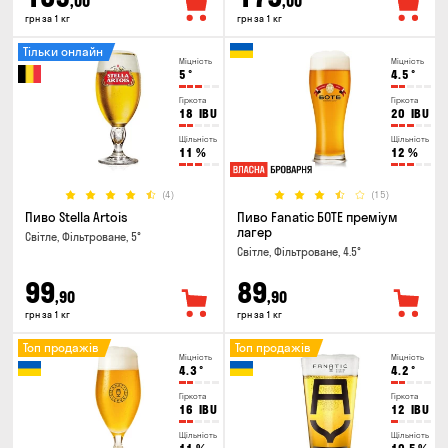
,00
,00
грн за 1 кг
грн за 1 кг
Тільки онлайн
Міцність
Міцність
5
°
4.5
°
Гіркота
Гіркота
18
IBU
20
IBU
Щільність
Щільність
11
%
12
%
(4)
(15)
Пиво Stella Artois
Пиво Fanatic БОТЕ преміум
лагер
Світле, Фільтроване, 5°
Світле, Фільтроване, 4.5°
99
89
,90
,90
грн за 1 кг
грн за 1 кг
Топ продажів
Топ продажів
Міцність
Міцність
4.3
°
4.2
°
Гіркота
Гіркота
16
IBU
12
IBU
Щільність
Щільність