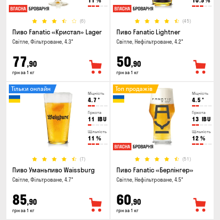
11
%
10.5
%
(6)
(45)
Пиво Fanatic «Кристал» Lager
Пиво Fanatic Lightner
Світле, Фільтроване, 4.3°
Світле, Нефільтроване, 4.2°
77
50
,90
,90
грн за 1 кг
грн за 1 кг
Тільки онлайн
Топ продажів
Міцність
Міцність
4.7
°
4.5
°
Гіркота
Гіркота
11
IBU
13
IBU
Щільність
Щільність
11
%
12
%
(7)
(51)
Пиво Уманьпиво Waissburg
Пиво Fanatic «Берлінгер»
Світле, Фільтроване, 4.7°
Світле, Нефільтроване, 4.5°
85
60
,90
,90
грн за 1 кг
грн за 1 кг