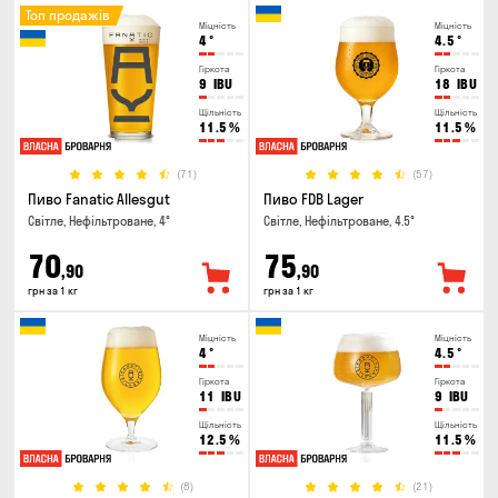
Топ продажів
Міцність
Міцність
4
°
4.5
°
Гіркота
Гіркота
9
IBU
18
IBU
Щільність
Щільність
11.5
%
11.5
%
(71)
(57)
Пиво Fanatic Allesgut
Пиво FDB Lager
Світле, Нефільтроване, 4°
Світле, Нефільтроване, 4.5°
70
75
,90
,90
грн за 1 кг
грн за 1 кг
Міцність
Міцність
4
°
4.5
°
Гіркота
Гіркота
11
IBU
9
IBU
Щільність
Щільність
12.5
%
11.5
%
(8)
(21)