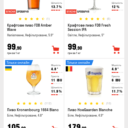
Щільність
Щільність
13.7
%
12
%
(1)
(6)
Крафтове пиво FDB Amber
Крафтове пиво FDB Fresh
Wave
Session IPA
Напівтемне, Нефільтроване, 5.9°
Світле, Нефільтроване, 5°
99
99
,90
,90
грн за 1 кг
грн за 1 кг
Тільки онлайн
Тільки онлайн
Міцність
Міцність
4.8
°
4.9
°
Гіркота
Гіркота
11
IBU
6
IBU
Щільність
Щільність
11.9
%
11.7
%
(112)
(10)
Пиво Kronenbourg 1664 Blanc
Пиво HoeGaarden Blanche
Біле, Нефільтроване, 4.8°
Біле, Нефільтроване, 4.9°
105
179