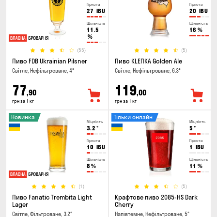
Гіркота
Гіркота
27
IBU
20
IBU
Щільність
Щільність
11.5
16
%
%
(55)
(5)
Пиво FDB Ukrainian Pilsner
Пиво KLEПКА Golden Ale
Світле, Нефільтроване, 4°
Світле, Нефільтроване, 6.3°
77
119
,90
,00
грн за 1 кг
грн за 1 кг
Новинка
Тільки онлайн
Міцність
Міцність
3.2
°
5
°
Гіркота
Гіркота
10
IBU
1
IBU
Щільність
Щільність
8
%
11
%
(1)
(5)
Пиво Fanatic Trembita Light
Крафтове пиво 2085-HS Dark
Lager
Cherry
Світле, Фільтроване, 3.2°
Напівтемне, Нефільтроване, 5°