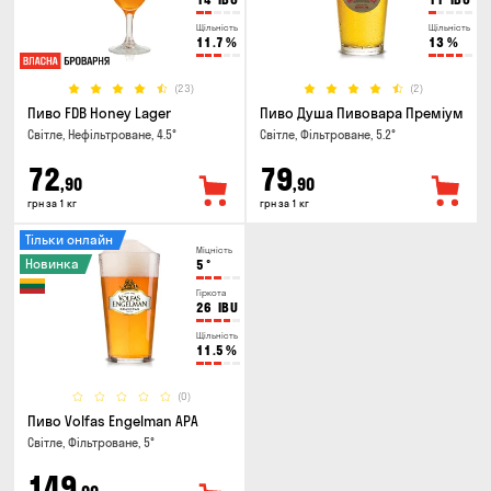
Щільність
Щільність
11.7
%
13
%
(23)
(2)
Пиво FDB Honey Lager
Пиво Душа Пивовара Преміум
Світле, Нефільтроване, 4.5°
Світле, Фільтроване, 5.2°
72
79
,90
,90
грн за 1 кг
грн за 1 кг
Тільки онлайн
Міцність
Новинка
5
°
Гіркота
26
IBU
Щільність
11.5
%
(0)
Пиво Volfas Engelman APA
Світле, Фільтроване, 5°
149