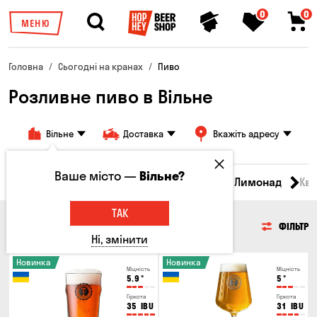
0
0
МЕНЮ
Головна
Сьогодні на кранах
Пиво
Розливне пиво в Вільне
Вільне
Доставка
Вкажіть адресу
Ваше місто —
Вільне?
Всі товари
Пиво
Сидр
Вино
Лимонад
Кв
ТАК
ПИВО
ФІЛЬТР
Ні, змінити
Новинка
Новинка
Міцність
Міцність
5.9
°
5
°
Гіркота
Гіркота
35
IBU
31
IBU