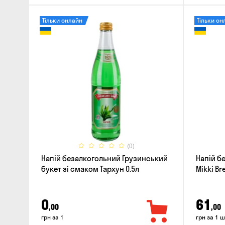
Тільки онлайн
Тільки он
(0)
Напій безалкогольний Грузинський
Напій б
букет зі смаком Тархун 0.5л
Mikki Bre
0
61
,00
,00
грн за 1
грн за 1 ш