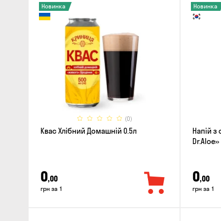
Новинка
Новинка
(0)
Квас Хлібний Домашній 0.5л
Напій з 
Dr.Aloe»
0
0
,00
,00
грн за 1
грн за 1