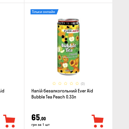
Тільки онлайн
(0)
Aid
Напій безалкогольний Ever Aid
Bubble Tea Peach 0.33л
65
,00
грн за 1 шт