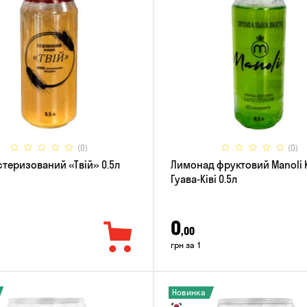
(0)
(0)
стеризований «Твій» 0.5л
Лимонад фруктовий Manoli 
Гуава-Ківі 0.5л
0
,00
грн за 1
Новинка