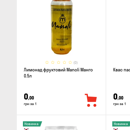
(0)
Лимонад фруктовий Manoli Манго
Квас па
0.5л
0
0
,00
,00
грн за 1
грн за 1
Новинка
Новинка