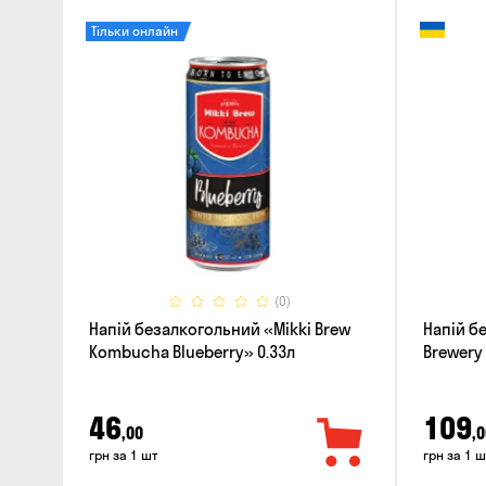
Тільки онлайн
(0)
Напій безалкогольний «Mikki Brew
Напій б
Kombucha Blueberry» 0.33л
Brewery 
Bergamo
46
109
,00
,0
грн за 1 шт
грн за 1 ш