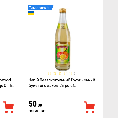
Тільки онлайн
(0)
erwood
Напій безалкогольний Грузинський
e Chili
букет зі смаком Сітро 0.5л
50
,00
грн за 1 шт