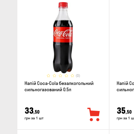
(0)
Напій Coca-Cola безалкогольний
Напій Co
сильногазований 0.5л
сильног
33
35
,50
,50
грн за 1 шт
грн за 1 ш