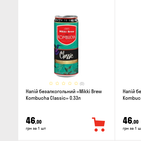
(0)
Напій безалкогольний «Mikki Brew
Напій б
Kombucha Classic» 0.33л
Kombuch
46
46
,00
,00
грн за 1 шт
грн за 1 ш