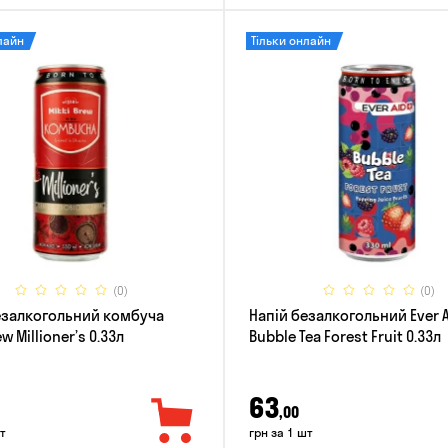
лайн
Тільки онлайн
(0)
(0)
езалкогольний комбуча
Напій безалкогольний Ever 
w Millioner’s 0.33л
Bubble Tea Forest Fruit 0.33л
63
,00
т
грн за 1 шт