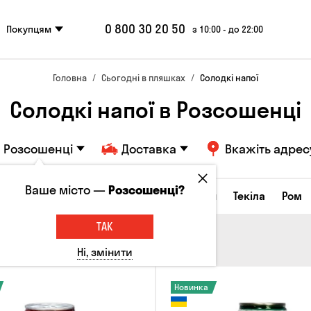
0 800 30 20 50
Покупцям
з 10:00 - до 22:00
Головна
Сьогодні в пляшках
Солодкі напої
Солодкі напої в Розсошенці
Розсошенці
Доставка
Вкажіть адрес
Ваше місто —
Розсошенці?
а настоянки
Коньяки та бренді
Джин
Текіла
Ром
ТАК
Ні, змінити
Новинка