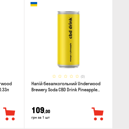
(0)
erwood
Напій безалкогольний Underwood
0.33л
Brewery Soda CBD Drink Pineapple
Mango 0.33л
109
,00
грн за 1 шт