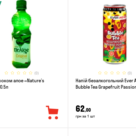
(0)
(0)
соком алое «Nature’s
Напій безалкогольний Ever 
 0.5л
Bubble Tea Grapefruit Passion
Mango 0.33л
62
,00
грн за 1 шт