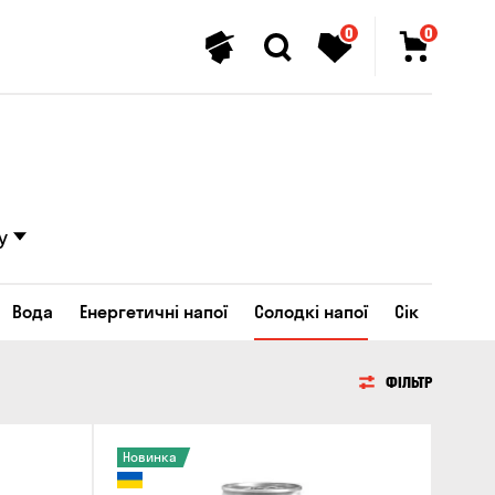
0
0
у
Вода
Енергетичні напої
Солодкі напої
Сік
ФІЛЬТР
Новинка