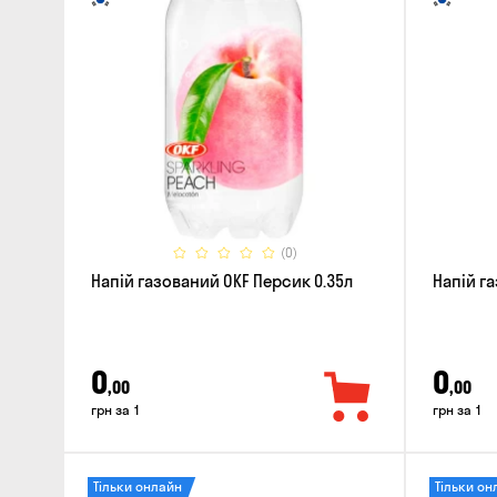
(0)
Напій газований OKF Персик 0.35л
Напій г
0
0
,00
,00
грн за 1
грн за 1
Тільки онлайн
Тільки он