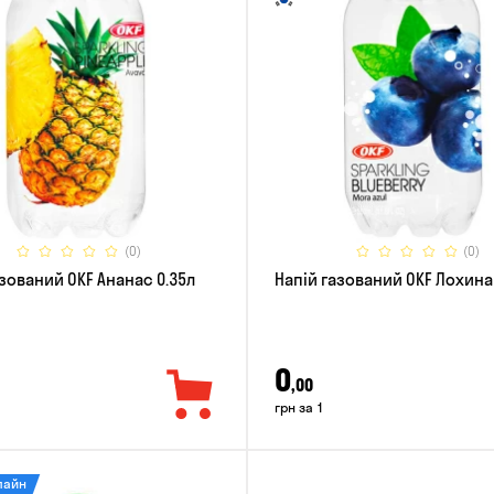
(0)
(0)
азований OKF Ананас 0.35л
Напій газований OKF Лохина
0
,00
грн за 1
лайн