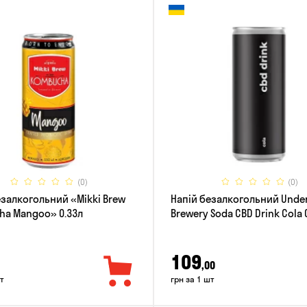
(0)
(0)
езалкогольний «Mikki Brew
Напій безалкогольний Und
a Mangoo» 0.33л
Brewery Soda CBD Drink Cola 
109
,00
т
грн за 1 шт