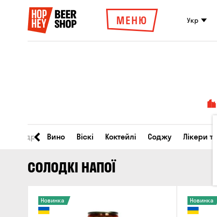
МЕНЮ
Укр
во
Сидр
Вино
Віскі
Коктейлі
Соджу
Лікери т
СОЛОДКІ НАПОЇ
Новинка
Новинка