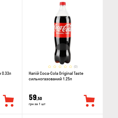
(0)
 0.33л
Напій Coca-Cola Original Taste
сильногазований 1.25л
59
,50
грн за 1 шт