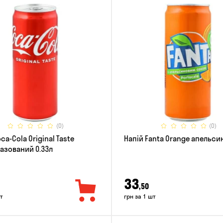
(0)
(0)
ca-Cola Original Taste
Напій Fanta Orange апельсин
азований 0.33л
33
,50
т
грн за 1 шт