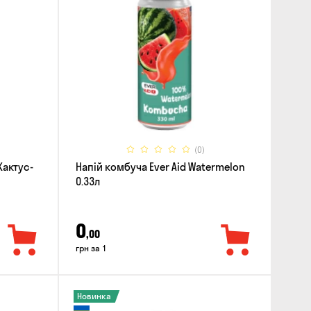
(0)
Кактус-
Напій комбуча Ever Aid Watermelon
0.33л
0
,00
грн за 1
Новинка