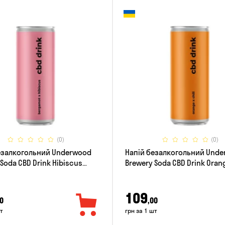
(0)
(0)
езалкогольний Underwood
Напій безалкогольний Und
Soda CBD Drink Hibiscus
Brewery Soda CBD Drink Orang
t 0.33л
0.33л
109
0
,00
т
грн за 1 шт