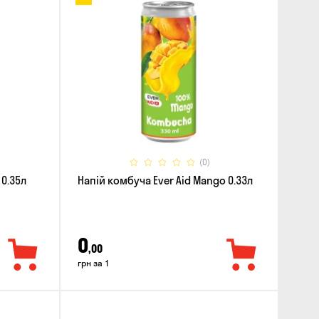
(0)
 0.35л
Напій комбуча Ever Aid Mango 0.33л
0
,00
грн за 1