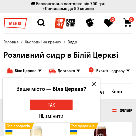
🚚 Безкоштовна доставка від 700 грн
⚡Привеземо до 90 хвилин
0
0
МЕНЮ
Головна
Сьогодні на кранах
Сидр
Розливний сидр в Білій Церкві
Біла Церква
Доставка
Вкажіть адресу
Ваше місто —
Біла Церква?
Всі товари
Пиво
Сидр
Лимонад
Квас
ТАК
СИДР
ФІЛЬТР
Ні, змінити
Топ продажів
Топ продажів