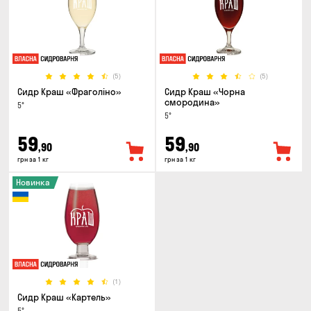
(5)
(5)
Сидр Краш «Фраголіно»
Сидр Краш «Чорна
смородина»
5°
5°
59
59
,90
,90
грн за 1 кг
грн за 1 кг
Новинка
(1)
Сидр Краш «Картель»