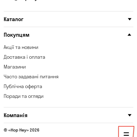
Катеринівка
Келеберда
Каталог
Київ
Клинці
Княжичі
Корсунці
Покупцям
Котівка
Коцюбинське
Акції та новини
Доставка і оплата
Кошари
Красносілка
Магазини
Кременчук
Кривий Ріг
Часто задавані питання
Кривуші
Кропивницький
Публічна оферта
Поради та огляди
Крюківщина
Куліші
Кушугум
Лозуватка
Компанія
Ліски
Лісники
© «Hop Hey» 2026
Мала Кохнівка
Маламівка