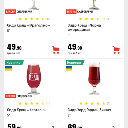
(5)
(5)
Сидр Краш «Фраголіно»
Сидр Краш «Чорна
смородина»
5°
5°
49
49
,90
,90
грн за 1 кг
грн за 1 кг
Новинка
Новинка
(1)
(1)
Сидр Краш «Картель»
Сидр Хард Гарден Вишня
5°
8°
59
69