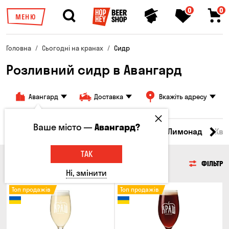
0
0
МЕНЮ
Головна
Сьогодні на кранах
Сидр
Розливний сидр в Авангард
Авангард
Доставка
Вкажіть адресу
Ваше місто —
Авангард?
Всі товари
Пиво
Сидр
Вино
Лимонад
Ква
ТАК
СИДР
ФІЛЬТР
Ні, змінити
Топ продажів
Топ продажів