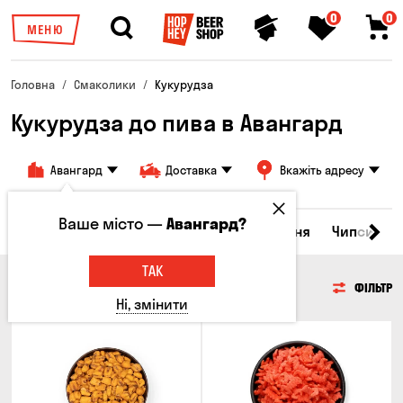
0
0
МЕНЮ
Головна
Смаколики
Кукурудза
Кукурудза до пива в Авангард
Авангард
Доставка
Вкажіть адресу
Ваше місто —
Авангард?
ні закуски
Горішки
Кукурудза
Насіння
Чипси
Г
ТАК
КУКУРУДЗА
ФІЛЬТР
Ні, змінити