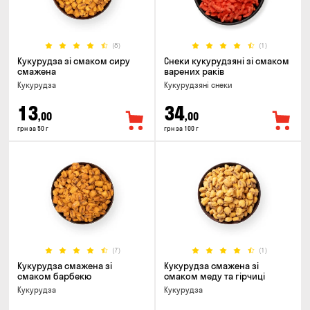
(8)
(1)
Кукурудза зі смаком сиру
Снеки кукурудзяні зі смаком
смажена
варених раків
Кукурудза
Кукурудзяні снеки
13
34
,00
,00
грн за 50 г
грн за 100 г
(7)
(1)
Кукурудза смажена зі
Кукурудза смажена зі
смаком барбекю
смаком меду та гiрчиці
Кукурудза
Кукурудза