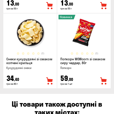
13
13
,00
,00
грн за 50 г
грн за 50 г
Новинка
(0)
(0)
Снеки кукурудзяні зі смаком
Попкорн WOWcorn зі смаком
копчені крильця
сиру чеддер, 80г
Кукурудзяні снеки
Попкорн
34
59
,40
,00
грн за 80 г
грн за 1 шт
Ці товари також доступні в
таких містах: