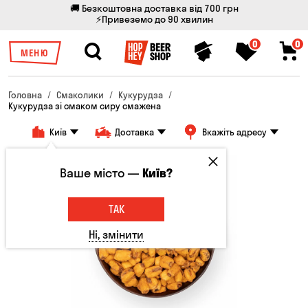
🚚 Безкоштовна доставка від 700 грн
⚡Привеземо до 90 хвилин
0
0
МЕНЮ
Головна
Смаколики
Кукурудза
Кукурудза зі смаком сиру смажена
Київ
Доставка
Вкажіть адресу
Ваше місто —
Київ?
ТАК
Ні, змінити