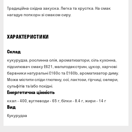
Традиційна східна закуска. Легка та хрустка. На смак
нагадує попкорн зі смаком сиру.
ХАРАКТЕРИСТИКИ
Склад
кукурудза, рослинна олія, ароматизатори, сіль кухонна,
підсилювач смаку Е621, мальтодекстрин, цукор, харчові
барвники натуральні Е160c та Е160b, ароматизатор диму.
Може містити сліди глютену, сої, лактози, гірчиці, селери,
сульфітів та/або похідні.
Енергетична цінність
ккал - 400, вуглеводи - 65 г, білки - 8.4 г, жири - 14 г
Вид
Кукурудза