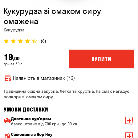
Кукурудза зі смаком сиру
смажена
Кукурудза
(8)
19
КУПИТИ
,00
грн за 50 г
Наявність в магазинах (76)
Традиційна східна закуска. Легка та хрустка. На смак нагадує
попкорн зі смаком сиру.
УМОВИ ДОСТАВКИ
Доставка курʼєром
безкоштовно від 700 грн · до 90 хв
Мінімальна сума всього замовлення — 200 грн
Самовивіз з Hop Hey