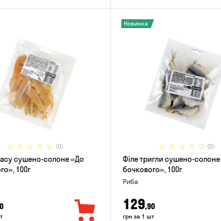
Новинка
(0)
(0)
тасу сушено-солоне «До
Філе тригли сушено-солоне
го», 100г
бочкового», 100г
Риба
129
0
,90
т
грн за 1 шт