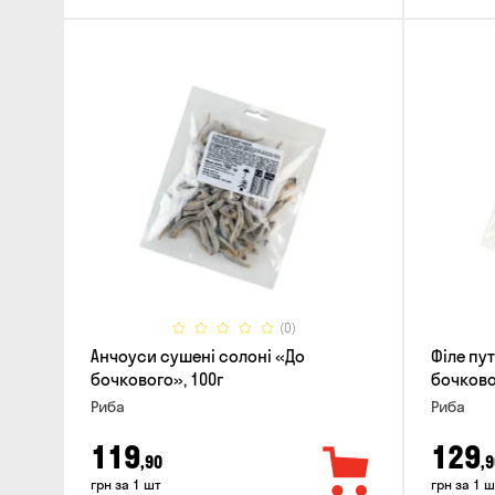
(0)
Анчоуси сушені солоні «До
Філе пу
бочкового», 100г
бочково
Риба
Риба
119
129
,90
,9
грн за 1 шт
грн за 1 ш