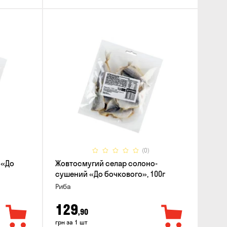
(0)
 «До
Жовтосмугий селар солоно-
сушений «До бочкового», 100г
Риба
129
,90
грн за 1 шт