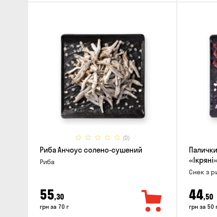
(0)
Риба Анчоус солено-сушений
Палички 
«Ікряні
Риба
Снек з р
55
44
,30
,50
грн за 70 г
грн за 50 