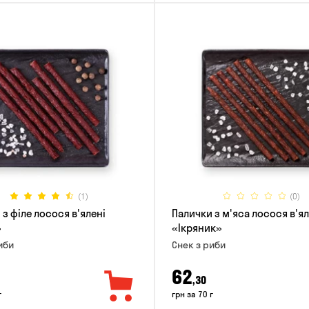
(1)
(0)
з філе лосося в'ялені
Палички з м'яса лосося в'ял
»
«Ікряник»
иби
Снек з риби
62
,30
г
грн за 70 г