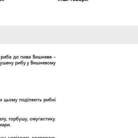
о риба до пива Вишневе –
 сушену рибу у Вишневому
ри цьому поділяють рибні
лу, горбушу, смугастику.
мари.
туш, нарізають соломкою,