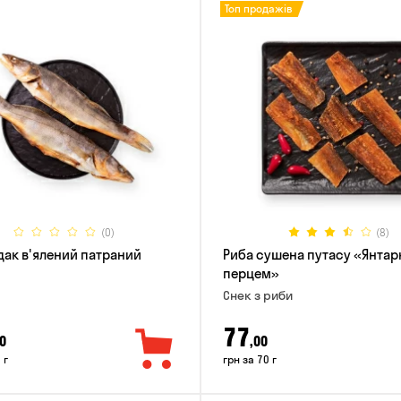
Топ продажів
(0)
(8)
дак в'ялений патраний
Риба сушена путасу «Янтар
перцем»
Снек з риби
77
0
,00
 г
грн за 70 г