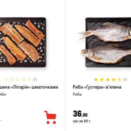
(0)
(4)
шена «Ліпарія» шматочками
Риба «Густера» в'ялена
иби
Риба
36
,00
г
грн за 80 г