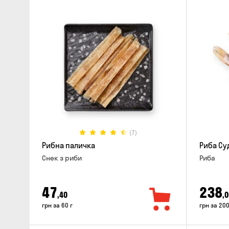
(7)
Рибна паличка
Риба Су
Снек з риби
Риба
47
238
,40
,0
грн за 60 г
грн за 200