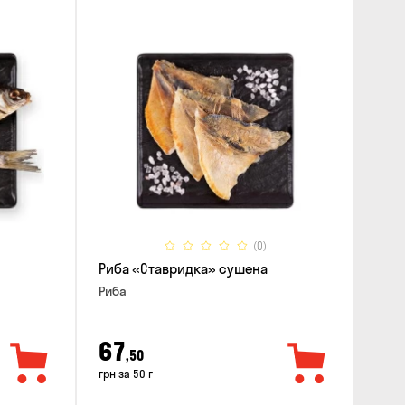
(0)
Риба «Ставридка» сушена
Риба
67
,50
грн за 50 г