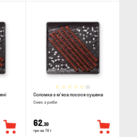
(0)
ені
Соломка з м'яса лосося сушена
Снек з риби
62
,30
грн за 70 г