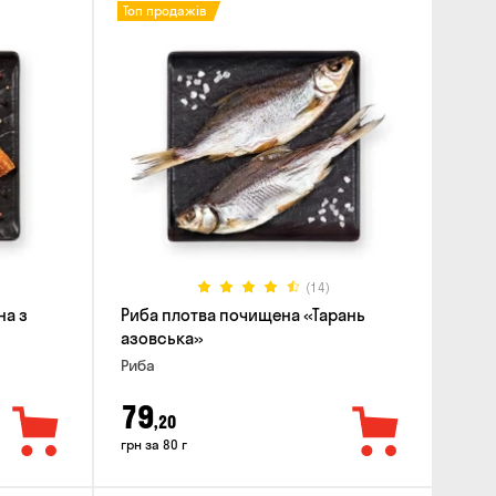
Топ продажів
(14)
на з
Риба плотва почищена «Тарань
азовська»
Риба
79
,20
грн за 80 г