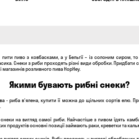
 пити пиво з ковбасками, а у Бельгії – із солоним сиром, т
асика. Снеки з риби проходять різні види обробки. Придбати
і магазинів розливного пива HopHey.
Якими бувають рибні снеки?
а - риба в'ялена, купити її можна до щільних сортів елю. П
.
снеки на вигляд самої риби. Найчастіше з пивом їдять камба
их продуктів основні позиції займають раки, креветки та каль
на вигляд самих снеків. Рибу продають у вигляді оброблених 