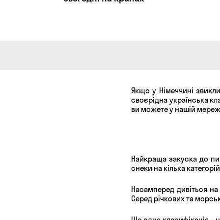
Якщо у Німеччині звикли
своєрідна українська кл
ви можете у нашій мереж
Найкраща закуска до пив
снеки на кілька категорій
Насамперед дивіться на 
Серед річкових та морськ
Ще одна класифікація - 