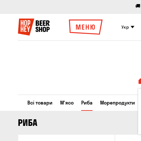
🚚
МЕНЮ
Укр
Всі товари
М'ясо
Риба
Морепродукти
РИБА