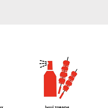
ах
Інші товари