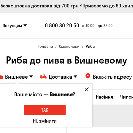
 Безкоштовна доставка від 700 грн
⚡Привеземо до 90 хви
0 800 30 20 50
Покупцям
з 10:00 - до 22:00
Головна
Смаколики
Риба
Риба до пива в Вишневому
Вишневе
Доставка
Вкажіть адресу
Ваше місто —
Вишневе?
Сирні закуски
Горішки
Кукурудза
Насіння
Чипс
ТАК
Ні, змінити