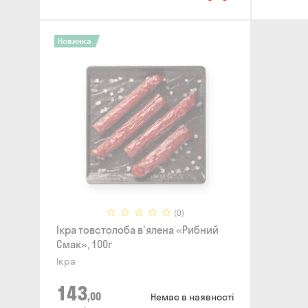
Новинка
(0)
Ікра товстолоба в'ялена «Рибний
Смак», 100г
Ікра
143
,00
Немає в наявності