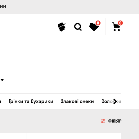
лин
0
0
и
Грінки та Сухарики
Злакові снеки
Солодощі
ФІЛЬТР