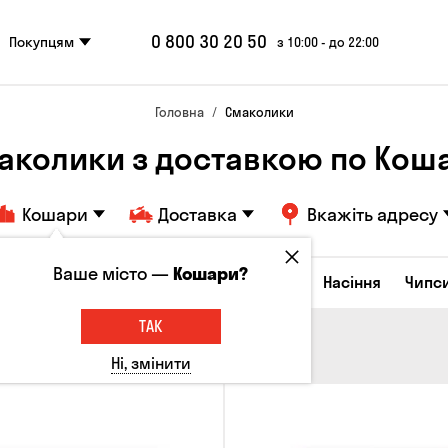
0 800 30 20 50
Покупцям
з 10:00 - до 22:00
Головна
Смаколики
аколики з доставкою по Кош
Кошари
Доставка
Вкажіть адресу
Ваше місто —
Кошари?
Сирні закуски
Горішки
Кукурудза
Насіння
Чипс
ТАК
Ні, змінити