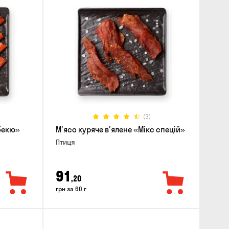
(3)
рбекю»
М'ясо куряче в'ялене «Мікс спецій»
Птиця
91
,20
грн за 60 г