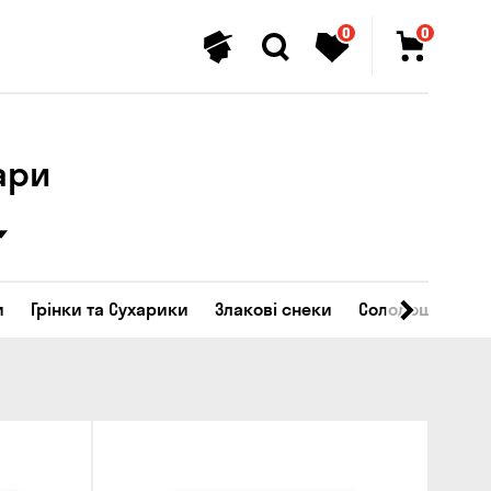
0
0
ари
и
Грінки та Сухарики
Злакові снеки
Солодощі