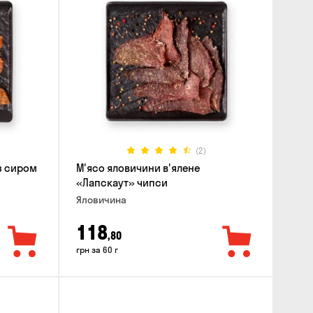
(2)
 з сиром
М'ясо яловичини в'ялене
«Лапскаут» чипси
Яловичина
118
,80
грн за 60 г