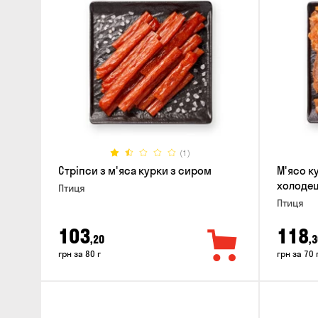
(1)
Стріпси з м'яса курки з сиром
М'ясо к
холодец
Птиця
Птиця
103
118
,20
,3
грн за 80 г
грн за 70 