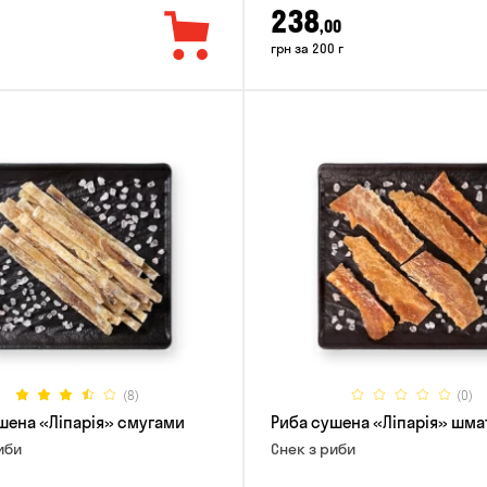
238
,00
грн за 200 г
(8)
(0)
шена «Ліпарія» смугами
Риба сушена «Ліпарія» шм
иби
Снек з риби