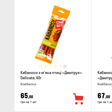
(0)
Кабаноси з м'яса птиці «Дмитрук»
Кабанос
Delicate, 40г
«Дмитрук
Ковбаски
Ковбаск
65
67
,00
,00
грн за 1 шт
грн за 1 ш