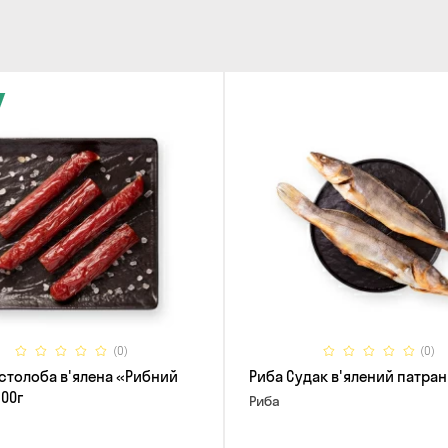
(0)
(0)
встолоба в'ялена «Рибний
Риба Судак в'ялений патра
100г
Риба