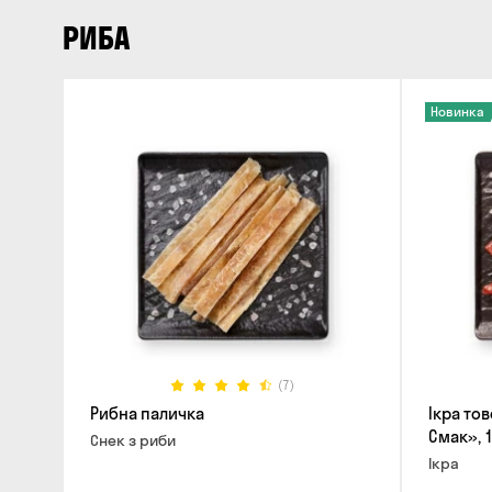
РИБА
Новинка
(7)
Рибна паличка
Ікра то
Смак», 
Снек з риби
Ікра