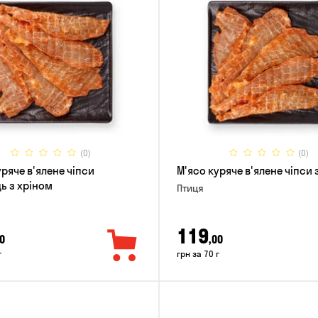
(0)
(0)
уряче в'ялене чіпси
М'ясо куряче в'ялене чіпси
ь з хріном
Птиця
119
0
,00
г
грн за 70 г