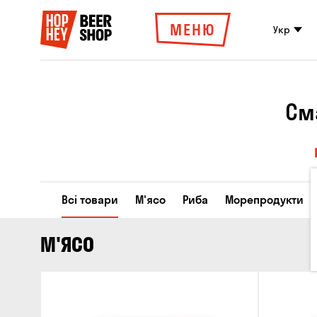
МЕНЮ
Укр
См
Всі товари
М'ясо
Риба
Морепродукти
М'ЯСО