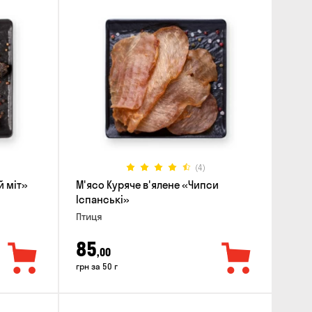
(4)
й міт»
М'ясо Куряче в'ялене «Чипси
Іспанські»
Птиця
85
,00
грн за 50 г