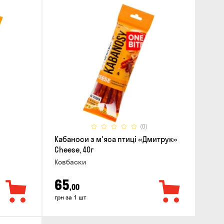
(0)
Кабаноси з м'яса птиці «Дмитрук»
Cheese, 40г
Ковбаски
65
,00
грн за 1 шт