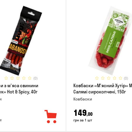
(0)
(0)
и з м'яса свинини
Ковбаски «М'ясний Хутір» М
» Hot & Spicy, 40г
Салямі сирокопчені, 150г
и
Ковбаски
149
,00
т
грн за 1 шт