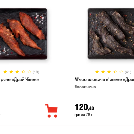
(19)
(41)
уряче «Драй Чікен»
М'ясо яловиче в'ялене «Дра
Яловичина
120
,40
г
грн за 70 г