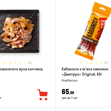
(0)
(0)
 свинячого вуха копчена,
Кабаноси з м'яса свинини
«Дмитрук» Original, 40г
Ковбаски
65
,00
т
грн за 1 шт