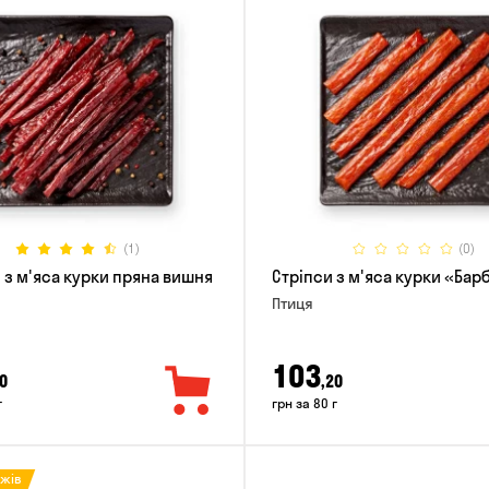
(1)
(0)
 з м'яса курки пряна вишня
Стріпси з м'яса курки «Ба
Птиця
103
0
,20
г
грн за 80 г
ажів