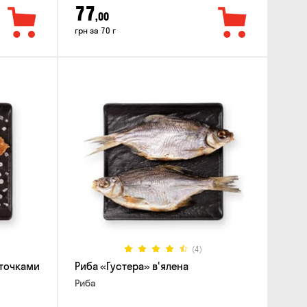
77
,00
грн за 70 г
(4)
аточками
Риба «Густера» в'ялена
Риба