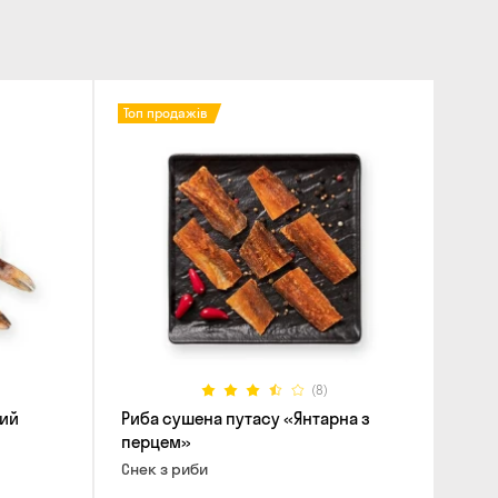
Топ продажів
(8)
ний
Риба сушена путасу «Янтарна з
перцем»
Снек з риби