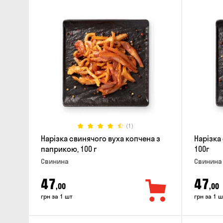
(1)
Нарізка свинячого вуха копчена з
Нарізка
паприкою, 100 г
100г
Свинина
Свинина
47
47
,00
,00
грн за 1 шт
грн за 1 ш