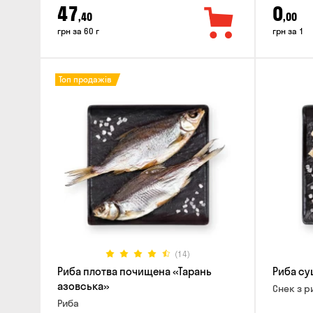
47
0
,40
,00
грн за 60 г
грн за 1
Топ продажів
(14)
Риба плотва почищена «Тарань
Риба су
азовська»
Снек з р
Риба