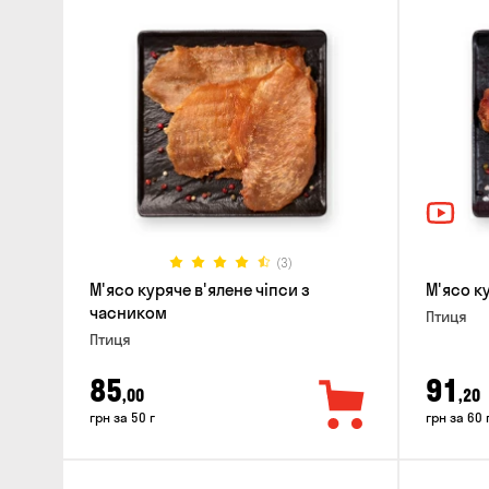
(3)
М'ясо куряче в'ялене чіпси з
М'ясо к
часником
Птиця
Птиця
85
91
,00
,20
грн за 50 г
грн за 60 