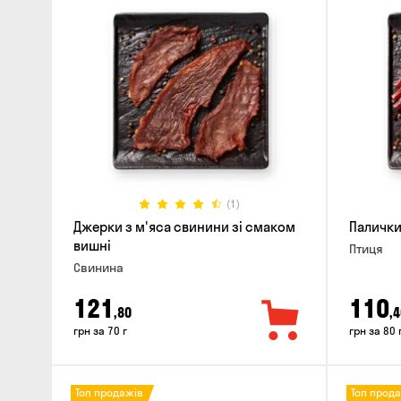
(1)
Джерки з м'яса свинини зі смаком
Палички
вишні
Птиця
Свинина
121
110
,80
,4
грн за 70 г
грн за 80 
Топ продажів
Топ прод