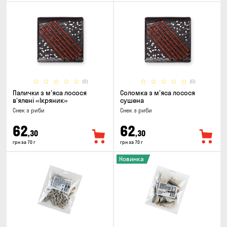
(0)
(0)
Палички з м'яса лосося
Соломка з м'яса лосося
в'ялені «Ікряник»
сушена
Снек з риби
Снек з риби
62
62
,30
,30
грн за 70 г
грн за 70 г
Новинка