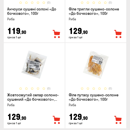
(0)
(0)
Анчоуси сушені солоні «До
Філе тригли сушено-солоне
бочкового», 100г
«До бочкового», 100г
Риба
Риба
119
129
,90
,90
грн за 1 шт
грн за 1 шт
(0)
(0)
Жовтосмугий селар солоно-
Філе путасу сушено-солоне
сушений «До бочкового»,
«До бочкового», 100г
100г
Риба
Риба
129
129
,90
,90
грн за 1 шт
грн за 1 шт