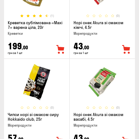
(1)
(0)
Креветка сублімована «Maxi
Норі снек Akura зі смаком
7» варена ціла, 20г
кімчі, 4.5г
Креветки
Морепродукти
199
43
,00
,00
грн за 1 шт
грн за 1 шт
(0)
(0)
Чипси норі зі смаком сиру
Норі снек Akura зі смаком
Hokkaido club, 25г
васабі, 4.5г
Морепродукти
Морепродукти
57
43