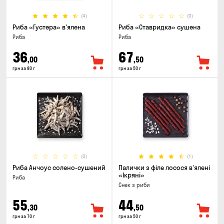
(4)
(0)
Риба «Густера» в'ялена
Риба «Ставридка» сушена
Риба
Риба
36
67
,00
,50
грн за 80 г
грн за 50 г
(0)
(1)
Риба Анчоус солено-сушений
Палички з філе лосося в'ялені
«Ікряні»
Риба
Снек з риби
55
44
,30
,50
грн за 70 г
грн за 50 г