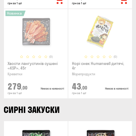
грн за 1 шт
грн за 1 шт
Новинка
(0)
(0)
Хвости лангустинів сушені
Норі снек Humanwell дитячі,
«KSP», 45г
4г
Креветки
Морепродукти
279
43
,00
,00
Немає в наявності
Немає в наявності
грн за 1 шт
грн за 1 шт
СИРНІ ЗАКУСКИ