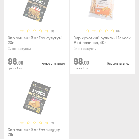
(0)
(0)
Сир сушений snEco сулугуні,
Сир хрусткий сулугунi Esnack
28г
Міні-паличка, 40г
Сирні закуски
Сирні закуски
98
98
,00
,00
Немає в наявності
Немає в наявності
грн за 1 шт
грн за 1 шт
(0)
Сир сушений snEco чеддер,
28г