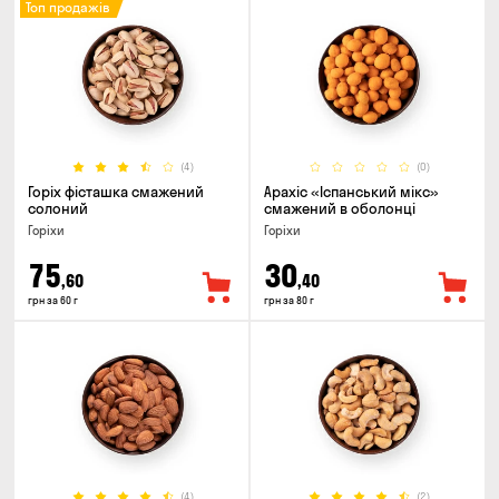
Топ продажів
(4)
(0)
Горіх фісташка смажений
Арахіс «Іспанський мікс»
солоний
смажений в оболонці
Горіхи
Горіхи
75
30
,60
,40
грн за 60 г
грн за 80 г
(4)
(2)