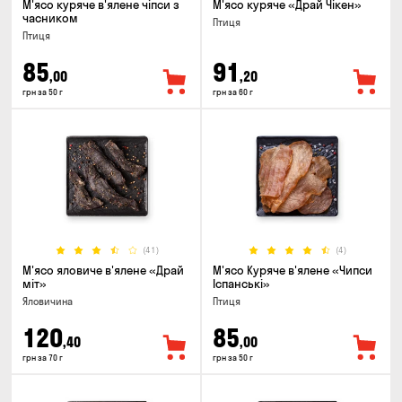
М'ясо куряче в'ялене чіпси з
М'ясо куряче «Драй Чікен»
часником
Птиця
Птиця
85
91
,00
,20
грн за 50 г
грн за 60 г
(41)
(4)
М'ясо яловиче в'ялене «Драй
М'ясо Куряче в'ялене «Чипси
міт»
Іспанські»
Яловичина
Птиця
120
85
,40
,00
грн за 70 г
грн за 50 г