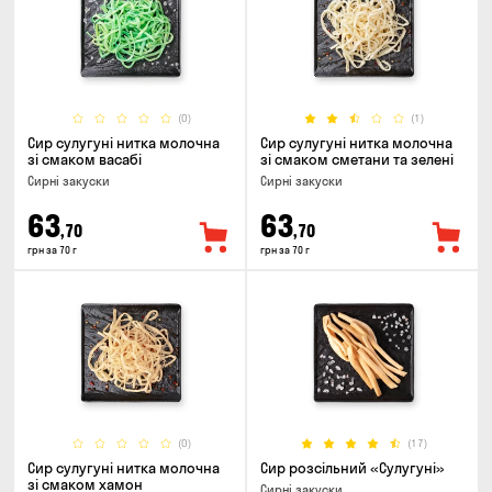
(0)
(1)
Сир сулугуні нитка молочна
Сир сулугуні нитка молочна
зі смаком васабі
зі смаком сметани та зелені
Сирні закуски
Сирні закуски
63
63
,70
,70
грн за 70 г
грн за 70 г
(0)
(17)
Сир сулугуні нитка молочна
Сир розсільний «Сулугуні»
зі смаком хамон
Сирні закуски