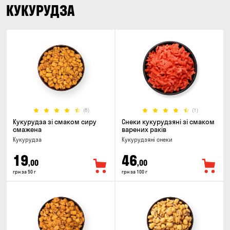
КУКУРУДЗА
(8)
(1)
Кукурудза зі смаком сиру
Снеки кукурудзяні зі смаком
смажена
варених раків
Кукурудза
Кукурудзяні снеки
19
46
,00
,00
грн за 50 г
грн за 100 г