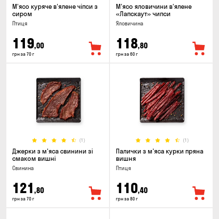
М'ясо куряче в'ялене чіпси з
М'ясо яловичини в'ялене
сиром
«Лапскаут» чипси
Птиця
Яловичина
119
118
,00
,80
грн за 70 г
грн за 60 г
(1)
(1)
Джерки з м'яса свинини зі
Палички з м'яса курки пряна
смаком вишні
вишня
Свинина
Птиця
121
110
,80
,40
грн за 70 г
грн за 80 г