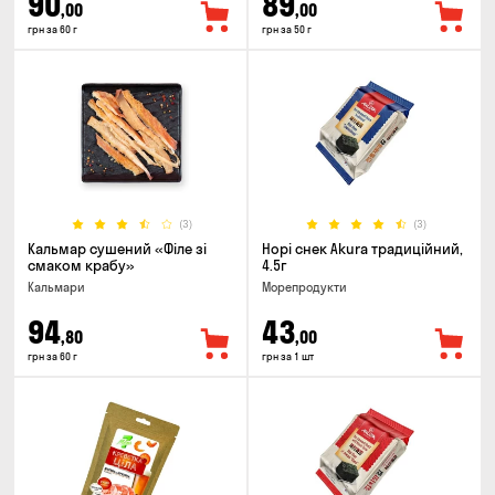
90
89
,00
,00
грн за 60 г
грн за 50 г
(3)
(3)
Кальмар сушений «Філе зі
Норі снек Akura традиційний,
смаком крабу»
4.5г
Кальмари
Морепродукти
94
43
,80
,00
грн за 60 г
грн за 1 шт