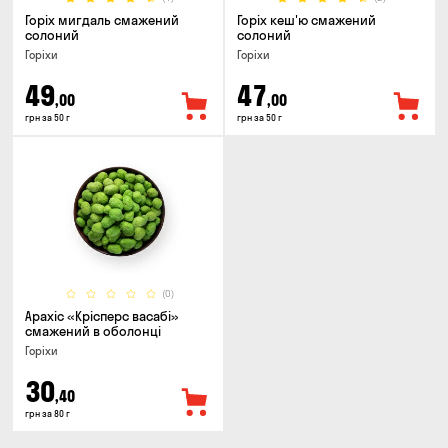
Горіх мигдаль смажений
Горіх кеш'ю смажений
солоний
солоний
Горіхи
Горіхи
49
47
,00
,00
грн за 50 г
грн за 50 г
(0)
Арахіс «Крісперс васабі»
смажений в оболонці
Горіхи
30
,40
грн за 80 г