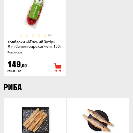
(0)
Ковбаски «М'ясний Хутір»
Міні Салямі сирокопчені, 150г
Ковбаски
149
,00
грн за 1 шт
РИБА