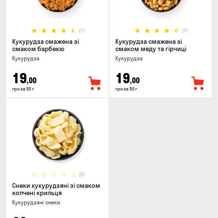
(7)
(1)
Кукурудза смажена зі
Кукурудза смажена зі
смаком барбекю
смаком меду та гiрчиці
Кукурудза
Кукурудза
19
19
,00
,00
грн за 50 г
грн за 50 г
(0)
Снеки кукурудзяні зі смаком
копчені крильця
Кукурудзяні снеки