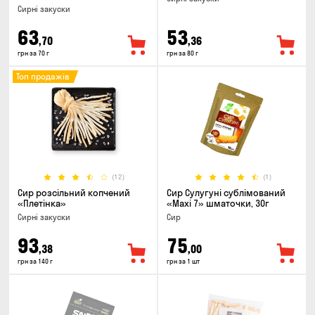
Сирні закуски
63
53
,70
,36
грн за 70 г
грн за 80 г
Топ продажів
(12)
(1)
Сир розсільний копчений
Сир Сулугуні сублімований
«Плетінка»
«Maxi 7» шматочки, 30г
Сирні закуски
Сир
93
75
,38
,00
грн за 140 г
грн за 1 шт