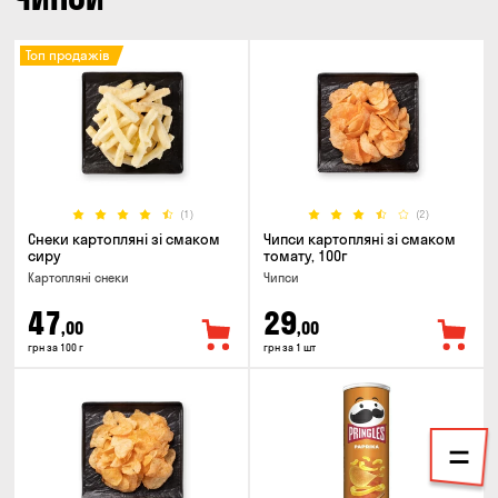
Топ продажів
(1)
(2)
Снеки картопляні зі смаком
Чипси картопляні зі смаком
сиру
томату, 100г
Картопляні снеки
Чипси
47
29
,00
,00
грн за 100 г
грн за 1 шт