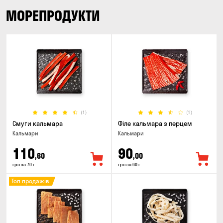
МОРЕПРОДУКТИ
(1)
(1)
Смуги кальмара
Філе кальмара з перцем
Кальмари
Кальмари
110
90
,60
,00
грн за 70 г
грн за 60 г
Топ продажів