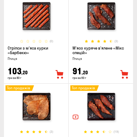
(0)
(3)
Стріпси з м'яса курки
М'ясо куряче в'ялене «Мікс
«Барбекю»
спецій»
Птиця
Птиця
103
91
,20
,20
грн за 80 г
грн за 60 г
Топ продажів
Топ продажів
(3)
(19)