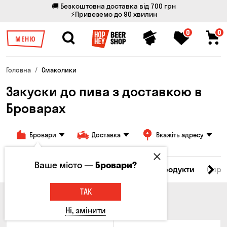
🚚 Безкоштовна доставка від 700 грн
⚡Привеземо до 90 хвилин
0
0
МЕНЮ
Головна
Смаколики
Закуски до пива з доставкою в
Броварах
Бровари
Доставка
Вкажіть адресу
Ваше місто —
Бровари?
Всі товари
М'ясо
Риба
Морепродукти
Сирн
ТАК
М'ЯСО
Ні, змінити