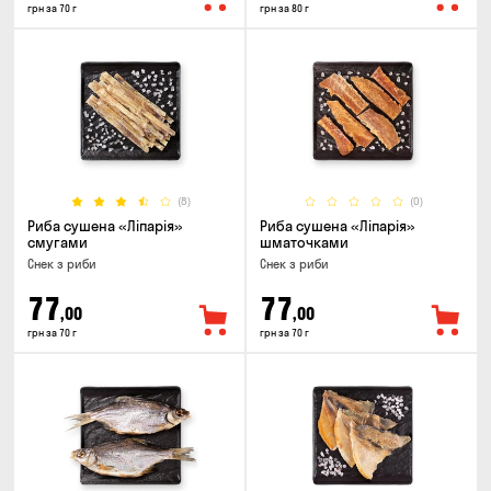
грн за 70 г
грн за 80 г
(8)
(0)
Риба сушена «Ліпарія»
Риба сушена «Ліпарія»
смугами
шматочками
Снек з риби
Снек з риби
77
77
,00
,00
грн за 70 г
грн за 70 г