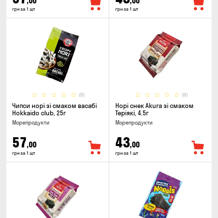
,00
,00
грн за 1 шт
грн за 1 шт
(0)
(0)
Чипси норі зі смаком васабі
Норі снек Akura зі смаком
Hokkaido club, 25г
Теріякі, 4.5г
Морепродукти
Морепродукти
57
43
,00
,00
грн за 1 шт
грн за 1 шт