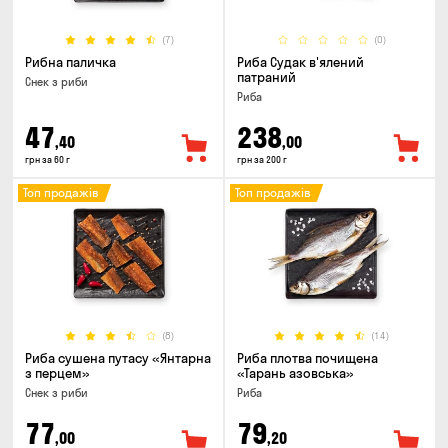
(7)
(0)
Рибна паличка
Риба Судак в'ялений
патраний
Снек з риби
Риба
47
238
,40
,00
грн за 60 г
грн за 200 г
Топ продажів
Топ продажів
(8)
(14)
Риба сушена путасу «Янтарна
Риба плотва почищена
з перцем»
«Тарань азовська»
Снек з риби
Риба
77
79
,00
,20