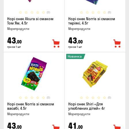
(0)
(0)
Норі снек Akura зі смаком
Норі снек Norris зі смаком
Том Ям, 4.5г
теріякі, 4.5г
Морепродукти
Морепродукти
43
43
,00
,00
грн за 1 шт
грн за 1 шт
Новинка
(0)
(0)
Норі снек Norris зі смаком
Норі снек Shiri «Для
васабі, 4.5г
улюблених дітей» 4г
Морепродукти
Морепродукти
43
41
,00
,00