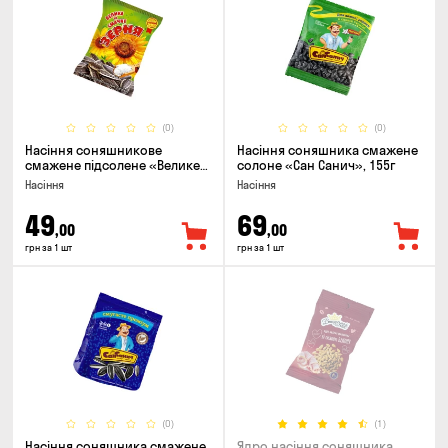
(0)
(0)
Насіння соняшникове
Насіння соняшника смажене
смажене підсолене «Велике
солоне «Сан Санич», 155г
та смачне ЗЕРНЯ», 90г
Насіння
Насіння
49
69
,00
,00
грн за 1 шт
грн за 1 шт
(0)
(1)
Насіння соняшника смажене
Ядро насіння соняшника