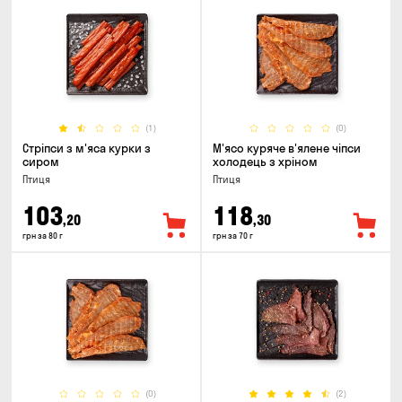
(1)
(0)
Стріпси з м'яса курки з
М'ясо куряче в'ялене чіпси
сиром
холодець з хріном
Птиця
Птиця
103
118
,20
,30
грн за 80 г
грн за 70 г
(0)
(2)