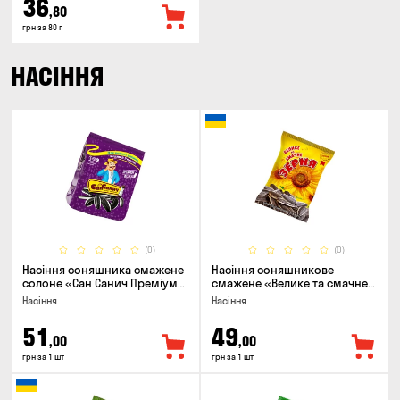
36
,80
грн за 80 г
НАСІННЯ
(0)
(0)
Насіння соняшника смажене
Насіння соняшникове
солоне «Сан Санич Преміум
смажене «Велике та смачне
смугасте», 95г
ЗЕРНЯ», 90г
Насіння
Насіння
51
49
,00
,00
грн за 1 шт
грн за 1 шт