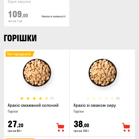
Сирні закуски
109
,00
Немає в наявності
грн за 1 шт
ГОРІШКИ
Топ продажів
(7)
(0)
Арахіс смажений солоний
Арахіс зі смаком сиру
Горіхи
Горіхи
27
38
,20
,00
грн за 80 г
грн за 100 г