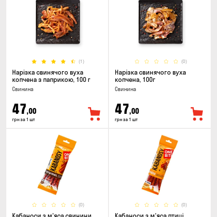
(1)
(0)
Нарізка свинячого вуха
Нарізка свинячого вуха
копчена з паприкою, 100 г
копчена, 100г
Свинина
Свинина
47
47
,00
,00
грн за 1 шт
грн за 1 шт
(0)
(0)
Кабаноси з м'яса свинини
Кабаноси з м'яса птиці