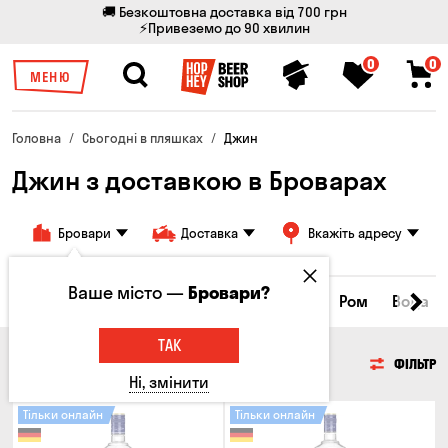
🚚 Безкоштовна доставка від 700 грн
⚡Привеземо до 90 хвилин
0
0
МЕНЮ
Головна
Сьогодні в пляшках
Джин
Джин з доставкою в Броварах
Бровари
Доставка
Вкажіть адресу
Ваше місто —
Бровари?
нки
Коньяки та бренді
Джин
Текіла
Ром
Вода
ТАК
ДЖИН
ФІЛЬТР
Ні, змінити
Тільки онлайн
Тільки онлайн