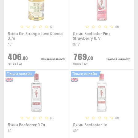
(0)
(0)
Джин Gin Strange Luve Quince
Джин Beefeater Pink
0.7л
Strawberry 0.7л
40°
37.5°
406
769
,00
,00
Немає в наявності
Немає в наявності
грн за 1 шт
грн за 1 шт
Тільки онлайн
Тільки онлайн
(0)
(0)
Джин Beefeater 0.7л
Джин Beefeater 1л
40°
40°