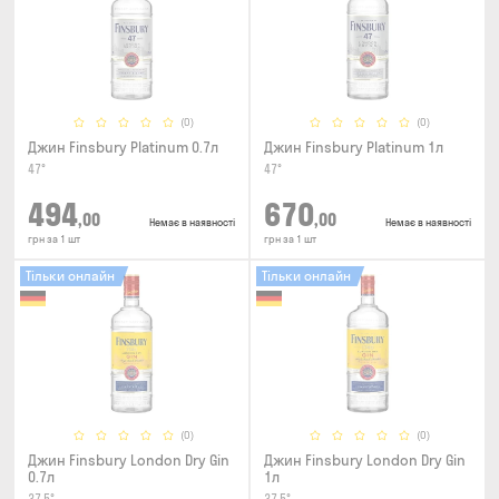
(0)
(0)
Джин Finsbury Platinum 0.7л
Джин Finsbury Platinum 1л
47°
47°
494
670
,00
,00
Немає в наявності
Немає в наявності
грн за 1 шт
грн за 1 шт
Тільки онлайн
Тільки онлайн
(0)
(0)
Джин Finsbury London Dry Gin
Джин Finsbury London Dry Gin
0.7л
1л