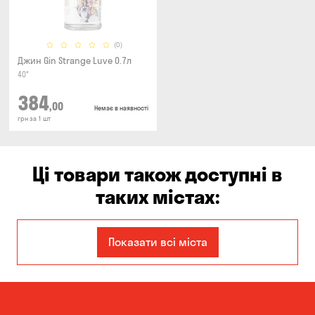
(0)
Джин Gin Strange Luve 0.7л
40°
384
,00
Немає в наявності
грн за 1 шт
Ці товари також доступні в
таких містах:
Дніпро
Запоріжжя
Показати всі міста
Кам'янське
Київ
Кропивницький
Миколаїв