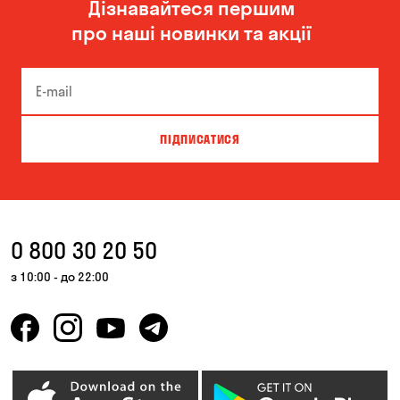
Дізнавайтеся першим
Одеса
Олександрівка
про наші новинки та акції
Чорноморськ
ПІДПИСАТИСЯ
0 800 30 20 50
з 10:00 - до 22:00