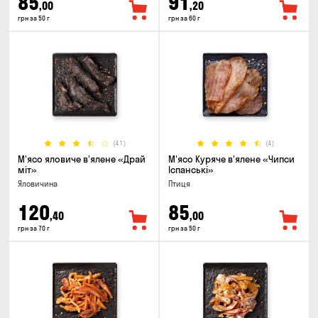
85
91
,00
,20
грн за 50 г
грн за 60 г
(41)
(4)
М'ясо яловиче в'ялене «Драй
М'ясо Куряче в'ялене «Чипси
міт»
Іспанські»
Яловичина
Птиця
120
85
,40
,00
грн за 70 г
грн за 50 г