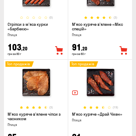
(0)
(3)
Стріпси з м'яса курки
М'ясо куряче в'ялене «Мікс
«Барбекю»
спецій»
Птиця
Птиця
103
91
,20
,20
грн за 80 г
грн за 60 г
Топ продажів
Топ продажів
(3)
(19)
М'ясо куряче в'ялене чіпси з
М'ясо куряче «Драй Чікен»
часником
Птиця
Птиця