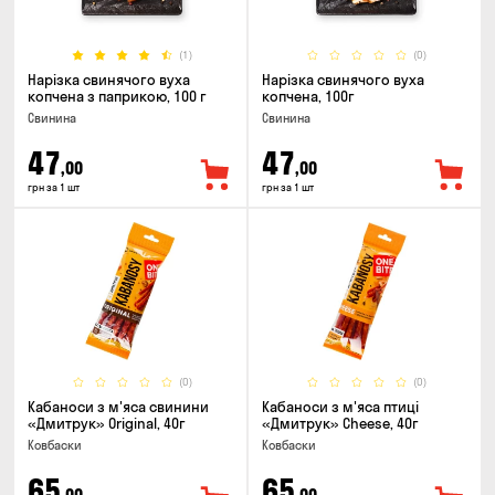
(1)
(0)
Нарізка свинячого вуха
Нарізка свинячого вуха
копчена з паприкою, 100 г
копчена, 100г
Свинина
Свинина
47
47
,00
,00
грн за 1 шт
грн за 1 шт
(0)
(0)
Кабаноси з м'яса свинини
Кабаноси з м'яса птиці
«Дмитрук» Original, 40г
«Дмитрук» Cheese, 40г
Ковбаски
Ковбаски
65
65