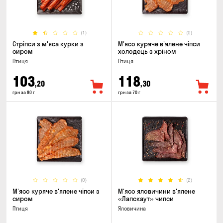
(1)
(0)
Стріпси з м'яса курки з
М'ясо куряче в'ялене чіпси
сиром
холодець з хріном
Птиця
Птиця
103
118
,20
,30
грн за 80 г
грн за 70 г
(0)
(2)
М'ясо куряче в'ялене чіпси з
М'ясо яловичини в'ялене
сиром
«Лапскаут» чипси
Птиця
Яловичина