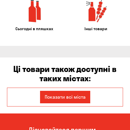
Сьогодні в пляшках
Інші товари
Ці товари також доступні в
таких містах:
Єлизаветівка
Ірпінь
Показати всі міста
Авангард
Бабурка
Балабине
Бережинка
Дізнавайтеся першим