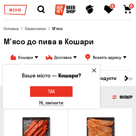
0
0
МЕНЮ
Головна
Смаколики
М'ясо
М'ясо до пива в Кошари
Кошари
Доставка
Вкажіть адресу
Ваше місто —
Кошари?
Всі товари
М'ясо
Риба
Морепродукти
Сирн
ТАК
М'ЯСО
ФІЛЬТР
Ні, змінити