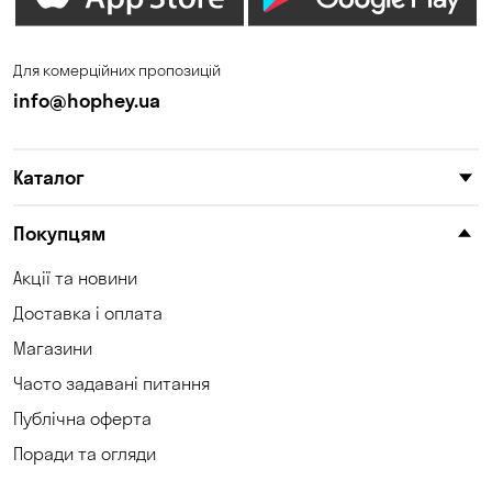
Дніпро
Зазим’є
Запоріжжя
Калинівка
Для комерційних пропозицій
Кам'янське
Кам'яні Потоки
info@hophey.ua
Карнаухівка
Катеринівка
Каталог
Келеберда
Київ
Клинці
Княжичі
Покупцям
Корсунці
Котівка
Акції та новини
Доставка і оплата
Коцюбинське
Красносілка
Магазини
Кременчук
Кривий Ріг
Часто задавані питання
Кривуші
Кропивницький
Публічна оферта
Поради та огляди
Крюківщина
Куліші