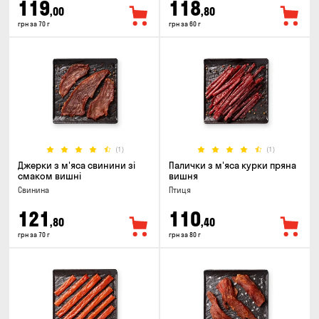
119
118
,00
,80
грн за 70 г
грн за 60 г
(1)
(1)
Джерки з м'яса свинини зі
Палички з м'яса курки пряна
смаком вишні
вишня
Свинина
Птиця
121
110
,80
,40
грн за 70 г
грн за 80 г