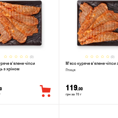
(0)
(0)
уряче в'ялене чіпси
М'ясо куряче в'ялене чіпси
ь з хріном
Птиця
119
0
,00
г
грн за 70 г