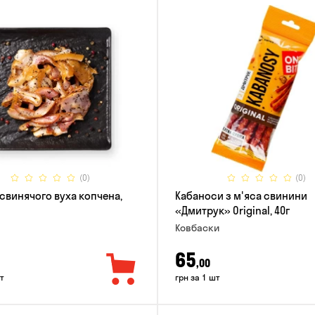
(0)
(0)
 свинячого вуха копчена,
Кабаноси з м'яса свинини
«Дмитрук» Original, 40г
Ковбаски
65
,00
т
грн за 1 шт