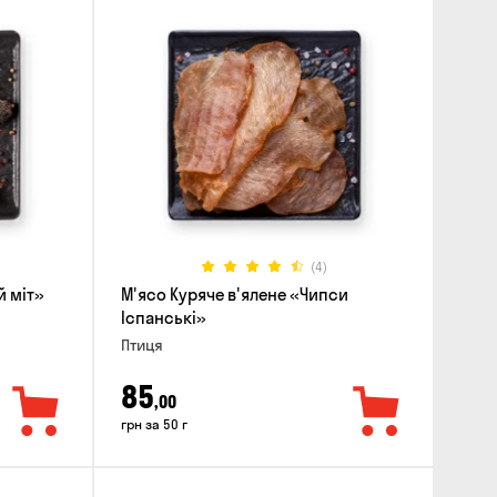
(4)
й міт»
М'ясо Куряче в'ялене «Чипси
Іспанські»
Птиця
85
,00
грн за 50 г