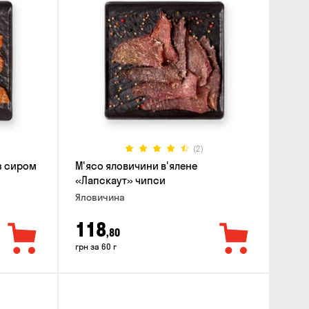
(2)
 з сиром
М'ясо яловичини в'ялене
«Лапскаут» чипси
Яловичина
118
,80
грн за 60 г