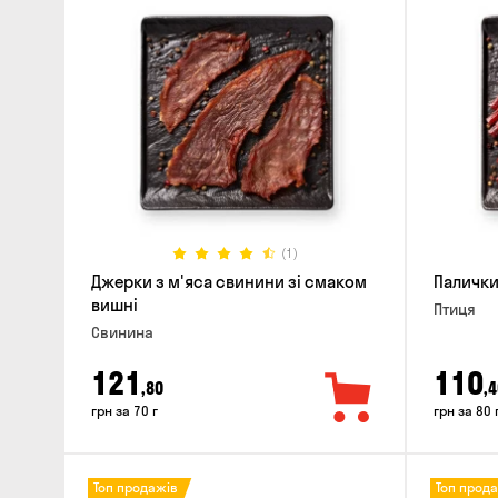
(1)
Джерки з м'яса свинини зі смаком
Палички
вишні
Птиця
Свинина
121
110
,80
,4
грн за 70 г
грн за 80 
Топ продажів
Топ прод