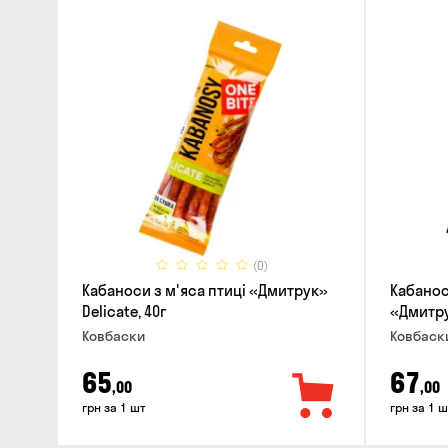
(0)
Кабаноси з м'яса птиці «Дмитрук»
Кабанос
Delicate, 40г
«Дмитрук
Ковбаски
Ковбаск
65
67
,00
,00
грн за 1 шт
грн за 1 ш