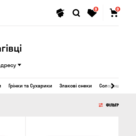
0
0
гівці
адресу
и
Грінки та Сухарики
Злакові снеки
Солодощі
ФІЛЬТР