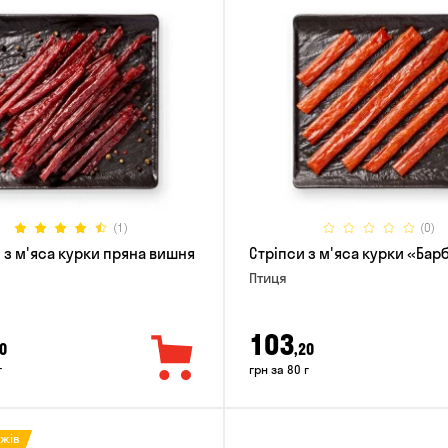
(1)
(0)
 з м'яса курки пряна вишня
Стріпси з м'яса курки «Ба
Птиця
103
0
,20
г
грн за 80 г
ажів