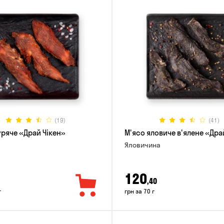
(19)
(41)
уряче «Драй Чікен»
М'ясо яловиче в'ялене «Дра
Яловичина
120
,40
г
грн за 70 г