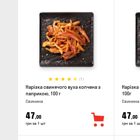
(1)
Нарізка свинячого вуха копчена з
Нарізка
паприкою, 100 г
100г
Свинина
Свинина
47
47
,00
,00
грн за 1 шт
грн за 1 ш