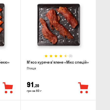
(3)
рбекю»
М'ясо куряче в'ялене «Мікс спецій»
Птиця
91
,20
грн за 60 г