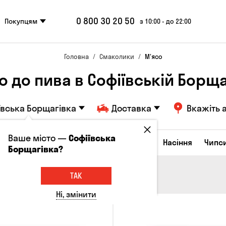
0 800 30 20 50
Покупцям
з 10:00 - до 22:00
Головна
Смаколики
М'ясо
о до пива в Софіївській Борща
ївська Борщагівка
Доставка
Вкажіть 
Ваше місто —
Софіївська
Сирні закуски
Горішки
Кукурудза
Насіння
Чипс
Борщагівка?
ТАК
Ні, змінити