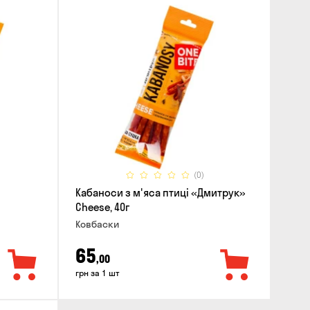
(0)
Кабаноси з м'яса птиці «Дмитрук»
Cheese, 40г
Ковбаски
65
,00
грн за 1 шт