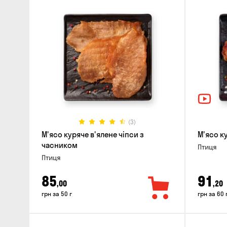
(3)
М'ясо куряче в'ялене чіпси з
М'ясо к
часником
Птиця
Птиця
85
91
,00
,20
грн за 50 г
грн за 60 