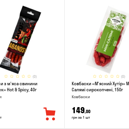
(0)
(0)
и з м'яса свинини
Ковбаски «М'ясний Хутір» М
» Hot & Spicy, 40г
Салямі сирокопчені, 150г
и
Ковбаски
149
,00
т
грн за 1 шт