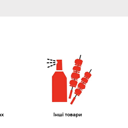
ах
Інші товари