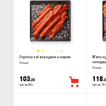
(1)
Стріпси з м'яса курки з сиром
М'ясо к
холодец
Птиця
Птиця
103
118
,20
,3
грн за 80 г
грн за 70 