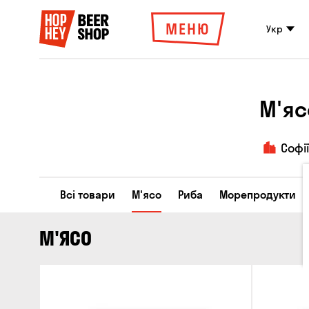
МЕНЮ
Укр
М'яс
Софі
Всі товари
М'ясо
Риба
Морепродукти
М'ЯСО