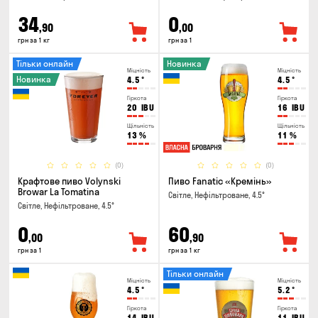
34
0
,90
,00
грн за 1 кг
грн за 1
Тільки онлайн
Новинка
Міцність
Міцність
Новинка
4.5
°
4.5
°
Гіркота
Гіркота
20
IBU
16
IBU
Щільність
Щільність
13
%
11
%
(0)
(0)
Крафтове пиво Volynski
Пиво Fanatic «Кремінь»
Browar La Tomatina
Світле, Нефільтроване, 4.5°
Світле, Нефільтроване, 4.5°
0
60
,00
,90
грн за 1
грн за 1 кг
Тільки онлайн
Міцність
Міцність
4.5
°
5.2
°
Гіркота
Гіркота
14
IBU
11
IBU