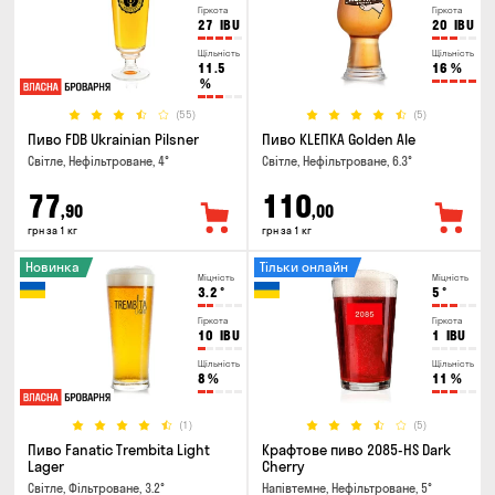
Гіркота
Гіркота
27
IBU
20
IBU
Щільність
Щільність
11.5
16
%
%
(55)
(5)
Пиво FDB Ukrainian Pilsner
Пиво KLEПКА Golden Ale
Світле, Нефільтроване, 4°
Світле, Нефільтроване, 6.3°
77
110
,90
,00
грн за 1 кг
грн за 1 кг
Новинка
Тільки онлайн
Міцність
Міцність
3.2
°
5
°
Гіркота
Гіркота
10
IBU
1
IBU
Щільність
Щільність
8
%
11
%
(1)
(5)
Пиво Fanatic Trembita Light
Крафтове пиво 2085-HS Dark
Lager
Cherry
Світле, Фільтроване, 3.2°
Напівтемне, Нефільтроване, 5°