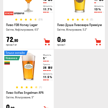
Щільність
Щільність
11.7
%
13
%
(23)
(2)
Пиво FDB Honey Lager
Пиво Душа Пивовара Преміум
Світле, Нефільтроване, 4.5°
Світле, Фільтроване, 5.2°
72
0
,90
,00
грн за 1 кг
грн за 1
Тільки онлайн
Міцність
Новинка
5
°
Гіркота
26
IBU
Щільність
11.5
%
(1)
Пиво Volfas Engelman APA
Світле, Фільтроване, 5°
0