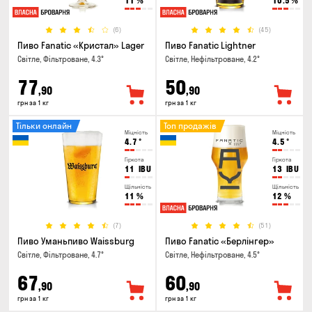
11
%
10.5
%
(6)
(45)
Пиво Fanatic «Кристал» Lager
Пиво Fanatic Lightner
Світле, Фільтроване, 4.3°
Світле, Нефільтроване, 4.2°
77
50
,90
,90
грн за 1 кг
грн за 1 кг
Тільки онлайн
Топ продажів
Міцність
Міцність
4.7
°
4.5
°
Гіркота
Гіркота
11
IBU
13
IBU
Щільність
Щільність
11
%
12
%
(7)
(51)
Пиво Уманьпиво Waissburg
Пиво Fanatic «Берлінгер»
Світле, Фільтроване, 4.7°
Світле, Нефільтроване, 4.5°
67
60
,90
,90
грн за 1 кг
грн за 1 кг