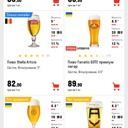
,00
,99
грн за 1 кг
грн за 1 кг
Тільки онлайн
Міцність
Міцність
5
°
4.5
°
Гіркота
Гіркота
18
IBU
20
IBU
Щільність
Щільність
11
%
12
%
(4)
(15)
Пиво Stella Artois
Пиво Fanatic БОТЕ преміум
лагер
Світле, Фільтроване, 5°
Світле, Фільтроване, 4.5°
82
89
,00
,90
грн за 1 кг
грн за 1 кг
Топ продажів
Топ продажів
Міцність
Міцність
4.3
°
4.2
°
Гіркота
Гіркота
16
IBU
12
IBU
Щільність
Щільність