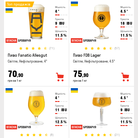
Топ продажів
Міцність
Міцність
4
°
4.5
°
Гіркота
Гіркота
9
IBU
18
IBU
Щільність
Щільність
11.5
%
11.5
%
(71)
(57)
Пиво Fanatic Allesgut
Пиво FDB Lager
Світле, Нефільтроване, 4°
Світле, Нефільтроване, 4.5°
70
75
,90
,90
грн за 1 кг
грн за 1 кг
Міцність
Міцність
4
°
4.5
°
Гіркота
Гіркота
11
IBU
9
IBU
Щільність
Щільність
12.5
%
11.5
%
(8)
(21)