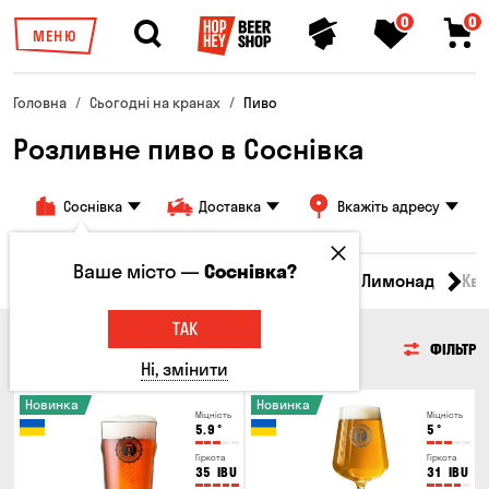
0
0
МЕНЮ
Головна
Сьогодні на кранах
Пиво
Розливне пиво в Соснівка
Соснівка
Доставка
Вкажіть адресу
Ваше місто —
Соснівка?
Всі товари
Пиво
Сидр
Вино
Лимонад
Кв
ТАК
ПИВО
ФІЛЬТР
Ні, змінити
Новинка
Новинка
Міцність
Міцність
5.9
°
5
°
Гіркота
Гіркота
35
IBU
31
IBU