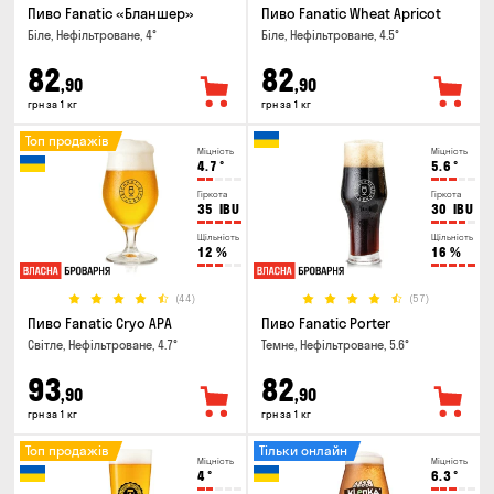
Пиво Fanatic «Бланшер»
Пиво Fanatic Wheat Apricot
Біле, Нефільтроване, 4°
Біле, Нефільтроване, 4.5°
82
82
,90
,90
грн за 1 кг
грн за 1 кг
Топ продажів
Міцність
Міцність
4.7
°
5.6
°
Гіркота
Гіркота
35
IBU
30
IBU
Щільність
Щільність
12
%
16
%
(44)
(57)
Пиво Fanatic Cryo APA
Пиво Fanatic Porter
Світле, Нефільтроване, 4.7°
Темне, Нефільтроване, 5.6°
93
82
,90
,90
грн за 1 кг
грн за 1 кг
Топ продажів
Тільки онлайн
Міцність
Міцність
4
°
6.3
°