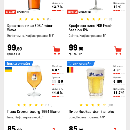
Щільність
Щільність
13.7
%
12
%
(1)
(6)
Крафтове пиво FDB Amber
Крафтове пиво FDB Fresh
Wave
Session IPA
Напівтемне, Нефільтроване, 5.9°
Світле, Нефільтроване, 5°
99
99
,90
,90
грн за 1 кг
грн за 1 кг
Тільки онлайн
Тільки онлайн
Міцність
Міцність
4.8
°
4.9
°
Гіркота
Гіркота
11
IBU
6
IBU
Щільність
Щільність
11.9
%
11.7
%
(112)
(10)
Пиво Kronenbourg 1664 Blanc
Пиво HoeGaarden Blanche
Біле, Нефільтроване, 4.8°
Біле, Нефільтроване, 4.9°
85
85