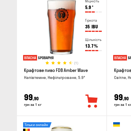
Міцність
5.9
°
Гіркота
35
IBU
Щільність
13.7
%
(1)
Крафтове пиво FDB Amber Wave
Крафтове
Напівтемне, Нефільтроване, 5.9°
Світле, 
99
99
,90
,90
грн за 1 кг
грн за 1 к
Тільки онлайн