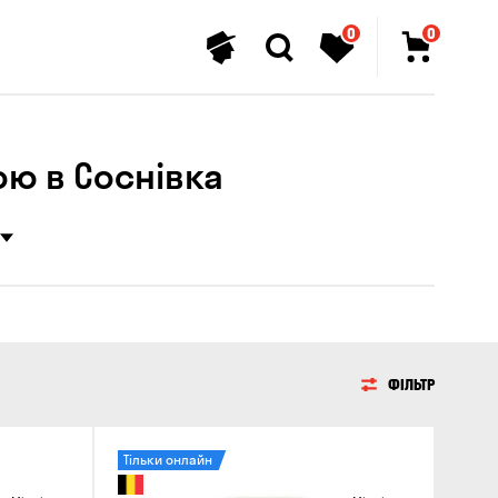
0
0
ою в Соснівка
ФІЛЬТР
Тільки онлайн