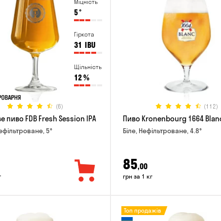
Міцність
5
°
Гіркота
31
IBU
Щільність
12
%
(6)
(112)
 пиво FDB Fresh Session IPA
Пиво Kronenbourg 1664 Blan
Нефільтроване, 5°
Біле, Нефільтроване, 4.8°
85
,00
г
грн за 1 кг
Топ продажів