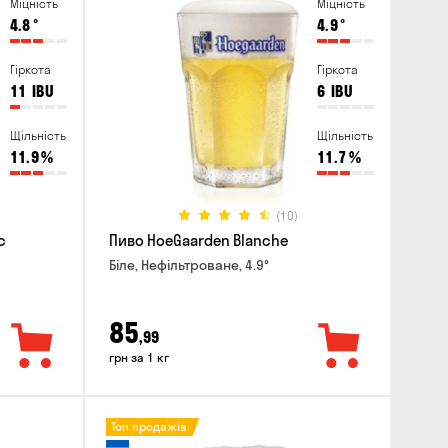
Міцність
Міцність
4.8
°
4.9
°
Гіркота
Гіркота
11
IBU
6
IBU
Щільність
Щільність
11.9
%
11.7
%
(10)
c
Пиво HoeGaarden Blanche
Біле, Нефільтроване, 4.9°
85
,99
грн за 1 кг
Топ продажів