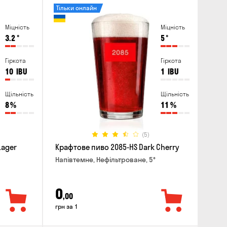
Тільки онлайн
Міцність
Міцність
3.2
°
5
°
Гіркота
Гіркота
10
IBU
1
IBU
Щільність
Щільність
8
%
11
%
(5)
Lager
Крафтове пиво 2085-HS Dark Cherry
Напівтемне, Нефільтроване, 5°
0
,00
грн за 1