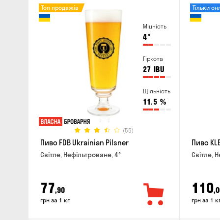
Топ продажів
Тільки он
Міцність
4
°
Гіркота
27
IBU
Щільність
11.5
%
(55)
Пиво FDB Ukrainian Pilsner
Пиво KLE
Світле, Нефільтроване, 4°
Світле, Н
77
110
,90
,0
грн за 1 кг
грн за 1 к