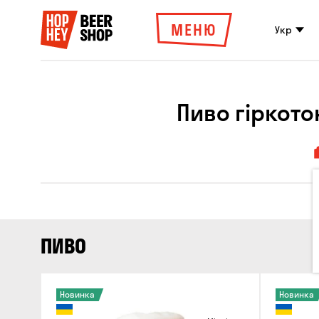
МЕНЮ
Укр
Пиво гіркото
ПИВО
Новинка
Новинка