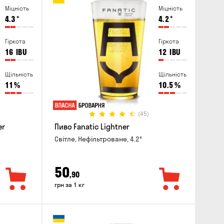
Міцність
Міцність
4.3
°
4.2
°
Гіркота
Гіркота
16
IBU
12
IBU
Щільність
Щільність
11
%
10.5
%
(45)
er
Пиво Fanatic Lightner
Світле, Нефільтроване, 4.2°
50
,90
грн за 1 кг