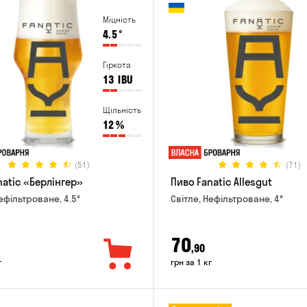
Міцність
4.5
°
Гіркота
13
IBU
Щільність
12
%
(51)
(71)
natic «Берлінгер»
Пиво Fanatic Allesgut
ефільтроване, 4.5°
Світле, Нефільтроване, 4°
70
,90
г
грн за 1 кг