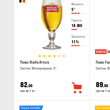
Міцність
5
°
Гіркота
18
IBU
Щільність
11
%
(4)
Пиво Stella Artois
Пиво Fa
Світле, Фільтроване, 5°
Світле, Ф
82
89
,00
,90
грн за 1 кг
грн за 1 к
Тільки онлайн
Топ прод