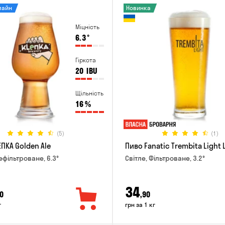
лайн
Новинка
Міцність
6.3
°
Гіркота
20
IBU
Щільність
16
%
(5)
(1)
ПКА Golden Ale
Пиво Fanatic Trembita Light 
ефільтроване, 6.3°
Світле, Фільтроване, 3.2°
34
0
,90
г
грн за 1 кг