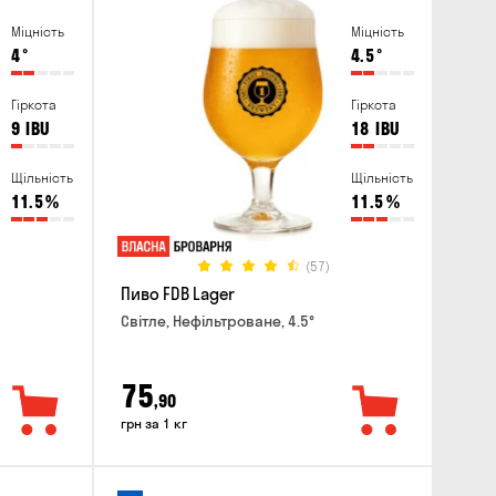
Міцність
Міцність
4
°
4.5
°
Гіркота
Гіркота
9
IBU
18
IBU
Щільність
Щільність
11.5
%
11.5
%
(57)
Пиво FDB Lager
Світле, Нефільтроване, 4.5°
75
,90
грн за 1 кг