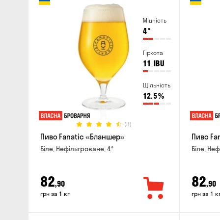
Міцність
4
°
Гіркота
11
IBU
Щільність
12.5
%
(8)
Пиво Fanatic «Бланшер»
Пиво Fan
Біле, Нефільтроване, 4°
Біле, Неф
82
82
,90
,90
грн за 1 кг
грн за 1 к