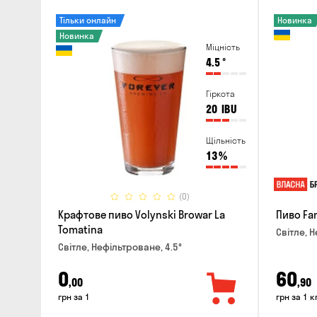
Тільки онлайн
Новинка
Новинка
Міцність
4.5
°
Гіркота
20
IBU
Щільність
13
%
(0)
Крафтове пиво Volynski Browar La
Пиво Fa
Tomatina
Світле, Н
Світле, Нефільтроване, 4.5°
0
60
,00
,90
грн за 1
грн за 1 к