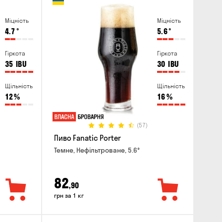
Міцність
Міцність
4.7
°
5.6
°
Гіркота
Гіркота
35
IBU
30
IBU
Щільність
Щільність
12
%
16
%
(57)
Пиво Fanatic Porter
Темне, Нефільтроване, 5.6°
82
,90
грн за 1 кг