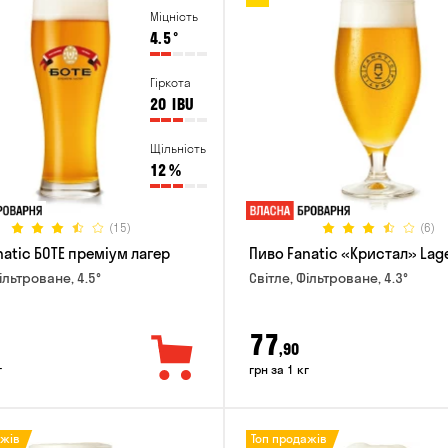
Міцність
4.5
°
Гіркота
20
IBU
Щільність
12
%
(15)
(6)
natic БОТЕ преміум лагер
Пиво Fanatic «Кристал» Lag
ільтроване, 4.5°
Світле, Фільтроване, 4.3°
77
,90
г
грн за 1 кг
ажів
Топ продажів