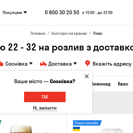
0 800 30 20 50
Покупцям
з 10:00 - до 22:00
Головна
Сьогодні на кранах
Пиво
ю 22 - 32 на розлив з доставк
Соснівка
Доставка
Вкажіть адресу
Ваше місто —
Соснівка?
Всі товари
Пиво
Сидр
Вино
Лимонад
Квас
ТАК
Ні, змінити
Тільки онлайн