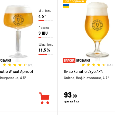
Топ продажів
Міцність
4.5
°
Гіркота
9
IBU
Щільність
11.5
%
(21)
(44)
atic Wheat Apricot
Пиво Fanatic Cryo APA
ільтроване, 4.5°
Світле, Нефільтроване, 4.7°
93
,90
г
грн за 1 кг