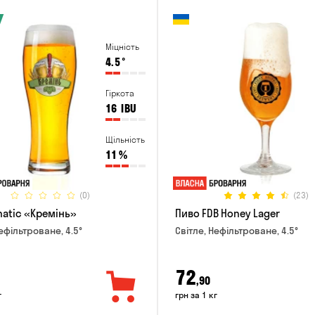
Міцність
4.5
°
Гіркота
16
IBU
Щільність
11
%
(0)
(23)
natic «Кремінь»
Пиво FDB Honey Lager
ефільтроване, 4.5°
Світле, Нефільтроване, 4.5°
72
,90
г
грн за 1 кг