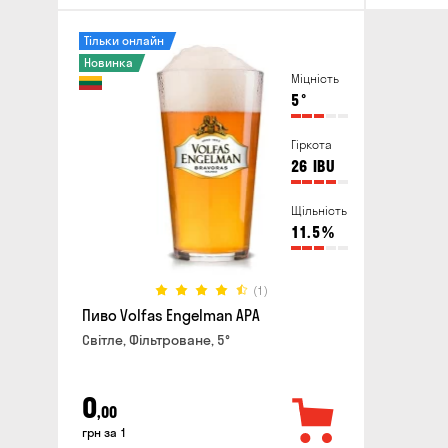
Тільки онлайн
Новинка
Міцність
5
°
Гіркота
26
IBU
Щільність
11.5
%
(1)
Пиво Volfas Engelman APA
Світле, Фільтроване, 5°
0
,00
грн за 1