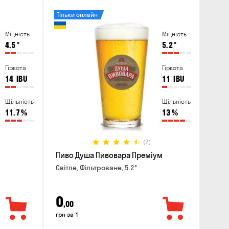
Тільки онлайн
Міцність
Міцність
4.5
°
5.2
°
Гіркота
Гіркота
14
IBU
11
IBU
Щільність
Щільність
11.7
%
13
%
(2)
Пиво Душа Пивовара Преміум
Світле, Фільтроване, 5.2°
0
,00
грн за 1