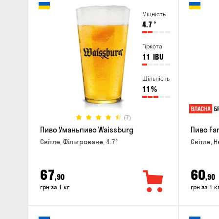
Міцність
4.7
°
Гіркота
11
IBU
Щільність
11
%
(7)
Пиво Уманьпиво Waissburg
Пиво Fa
Світле, Фільтроване, 4.7°
Світле, Н
67
60
,90
,90
грн за 1 кг
грн за 1 к