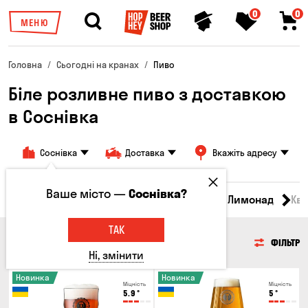
0
0
МЕНЮ
Головна
Сьогодні на кранах
Пиво
Біле розливне пиво з доставкою
в Соснівка
Соснівка
Доставка
Вкажіть адресу
Ваше місто —
Соснівка?
Всі товари
Пиво
Сидр
Вино
Лимонад
Кв
ТАК
ПИВО
ФІЛЬТР
Ні, змінити
Новинка
Новинка
Міцність
Міцність
5.9
°
5
°