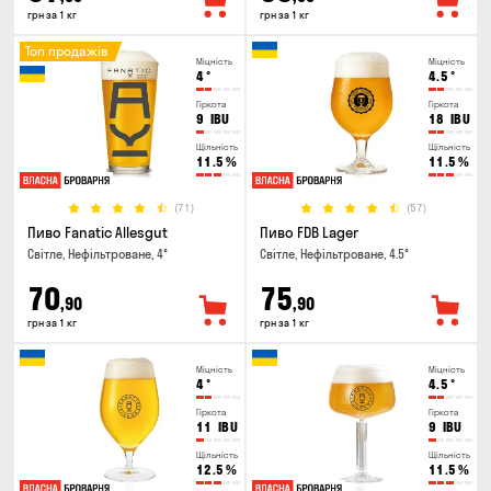
грн за 1 кг
грн за 1 кг
Топ продажів
Міцність
Міцність
4
°
4.5
°
Гіркота
Гіркота
9
IBU
18
IBU
Щільність
Щільність
11.5
%
11.5
%
(71)
(57)
Пиво Fanatic Allesgut
Пиво FDB Lager
Світле, Нефільтроване, 4°
Світле, Нефільтроване, 4.5°
70
75
,90
,90
грн за 1 кг
грн за 1 кг
Міцність
Міцність
4
°
4.5
°
Гіркота
Гіркота
11
IBU
9
IBU
Щільність
Щільність
12.5
%
11.5
%