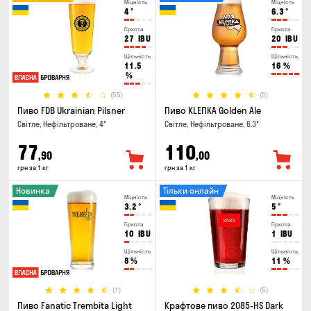
Міцність
Міцність
4
°
6.3
°
Гіркота
Гіркота
27
IBU
20
IBU
Щільність
Щільність
11.5
16
%
%
(55)
(5)
Пиво FDB Ukrainian Pilsner
Пиво KLEПКА Golden Ale
Світле, Нефільтроване, 4°
Світле, Нефільтроване, 6.3°
77
110
,90
,00
грн за 1 кг
грн за 1 кг
Новинка
Тільки онлайн
Міцність
Міцність
3.2
°
5
°
Гіркота
Гіркота
10
IBU
1
IBU
Щільність
Щільність
8
%
11
%
(1)
(5)
Пиво Fanatic Trembita Light
Крафтове пиво 2085-HS Dark