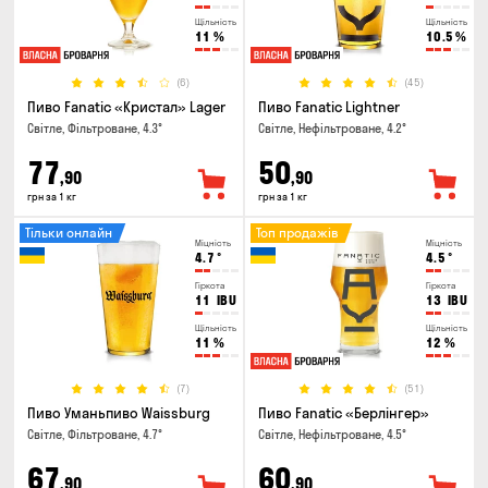
Щільність
Щільність
11
%
10.5
%
(6)
(45)
Пиво Fanatic «Кристал» Lager
Пиво Fanatic Lightner
Світле, Фільтроване, 4.3°
Світле, Нефільтроване, 4.2°
77
50
,90
,90
грн за 1 кг
грн за 1 кг
Тільки онлайн
Топ продажів
Міцність
Міцність
4.7
°
4.5
°
Гіркота
Гіркота
11
IBU
13
IBU
Щільність
Щільність
11
%
12
%
(7)
(51)
Пиво Уманьпиво Waissburg
Пиво Fanatic «Берлінгер»
Світле, Фільтроване, 4.7°
Світле, Нефільтроване, 4.5°
67
60
,90
,90