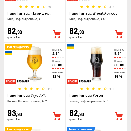
(8)
(21)
Пиво Fanatic «Бланшер»
Пиво Fanatic Wheat Apricot
Біле, Нефільтроване, 4°
Біле, Нефільтроване, 4.5°
82
82
,90
,90
грн за 1 кг
грн за 1 кг
Топ продажів
Міцність
Міцність
4.7
°
5.6
°
Гіркота
Гіркота
35
IBU
30
IBU
Щільність
Щільність
12
%
16
%
(44)
(57)
Пиво Fanatic Cryo APA
Пиво Fanatic Porter
Світле, Нефільтроване, 4.7°
Темне, Нефільтроване, 5.6°
93
82
,90
,90
грн за 1 кг
грн за 1 кг
Топ продажів
Тільки онлайн