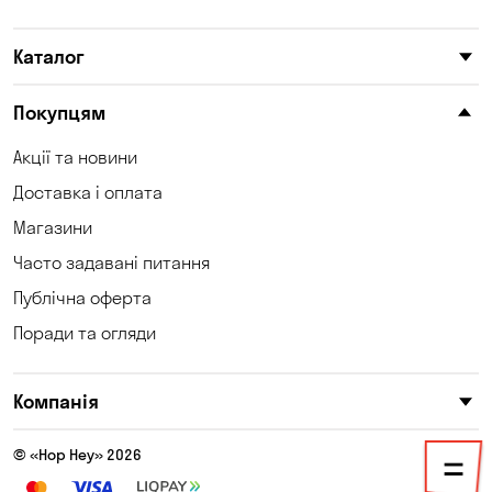
Карнаухівка
Катеринівка
Каталог
Келеберда
Київ
Клинці
Княжичі
Покупцям
Корсунці
Котівка
Акції та новини
Доставка і оплата
Коцюбинське
Кошари
Магазини
Красносілка
Кременчук
Часто задавані питання
Кривий Ріг
Кривуші
Публічна оферта
Поради та огляди
Кропивницький
Крюківщина
Куліші
Кушугум
Компанія
Лозуватка
Ліски
© «Hop Hey» 2026
Лісники
Мала Кохнівка