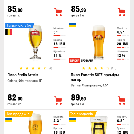
85
85
,00
,99
грн за 1 кг
грн за 1 кг
Тільки онлайн
Міцність
Міцність
5
°
4.5
°
Гіркота
Гіркота
18
IBU
20
IBU
Щільність
Щільність
11
%
12
%
(4)
(15)
Пиво Stella Artois
Пиво Fanatic БОТЕ преміум
лагер
Світле, Фільтроване, 5°
Світле, Фільтроване, 4.5°
82
89
,00
,90
грн за 1 кг
грн за 1 кг
Топ продажів
Топ продажів
Міцність
Міцність
4.3
°
4.2
°
Гіркота
Гіркота
16
IBU
12
IBU