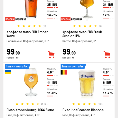
Гіркота
Гіркота
35
IBU
31
IBU
Щільність
Щільність
13.7
%
12
%
(1)
(6)
Крафтове пиво FDB Amber
Крафтове пиво FDB Fresh
Wave
Session IPA
Напівтемне, Нефільтроване, 5.9°
Світле, Нефільтроване, 5°
99
99
,90
,90
грн за 1 кг
грн за 1 кг
Тільки онлайн
Тільки онлайн
Міцність
Міцність
4.8
°
4.9
°
Гіркота
Гіркота
11
IBU
6
IBU
Щільність
Щільність
11.9
%
11.7
%
(112)
(10)
Пиво Kronenbourg 1664 Blanc
Пиво HoeGaarden Blanche
Біле, Нефільтроване, 4.8°
Біле, Нефільтроване, 4.9°