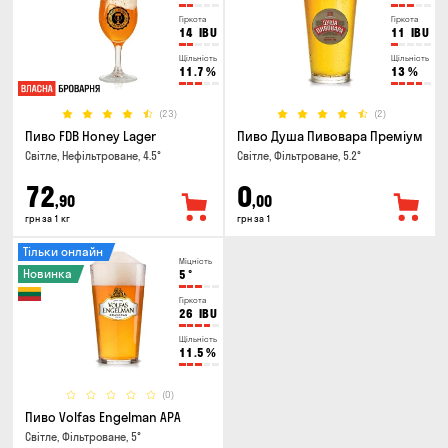
Гіркота
Гіркота
14
IBU
11
IBU
Щільність
Щільність
11.7
%
13
%
(23)
(2)
Пиво FDB Honey Lager
Пиво Душа Пивовара Преміум
Світле, Нефільтроване, 4.5°
Світле, Фільтроване, 5.2°
72
0
,90
,00
грн за 1 кг
грн за 1
Тільки онлайн
Міцність
Новинка
5
°
Гіркота
26
IBU
Щільність
11.5
%
(0)
Пиво Volfas Engelman APA
Світле, Фільтроване, 5°