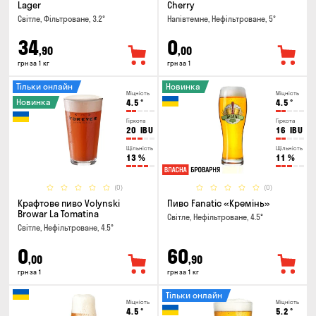
Lager
Cherry
Світле, Фільтроване, 3.2°
Напівтемне, Нефільтроване, 5°
34
0
,90
,00
грн за 1 кг
грн за 1
Тільки онлайн
Новинка
Міцність
Міцність
Новинка
4.5
°
4.5
°
Гіркота
Гіркота
20
IBU
16
IBU
Щільність
Щільність
13
%
11
%
(0)
(0)
Крафтове пиво Volynski
Пиво Fanatic «Кремінь»
Browar La Tomatina
Світле, Нефільтроване, 4.5°
Світле, Нефільтроване, 4.5°
0
60
,00
,90
грн за 1
грн за 1 кг
Тільки онлайн
Міцність
Міцність
4.5
°
5.2
°