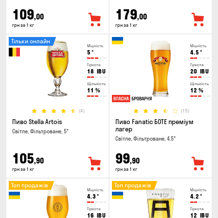
109
179
,00
,00
грн за 1 кг
грн за 1 кг
Тільки онлайн
Міцність
Міцність
5
°
4.5
°
Гіркота
Гіркота
18
IBU
20
IBU
Щільність
Щільність
11
%
12
%
(4)
(15)
Пиво Stella Artois
Пиво Fanatic БОТЕ преміум
лагер
Світле, Фільтроване, 5°
Світле, Фільтроване, 4.5°
105
99
,90
,90
грн за 1 кг
грн за 1 кг
Топ продажів
Топ продажів
Міцність
Міцність
4.3
°
4.2
°
Гіркота
Гіркота
16
IBU
12
IBU