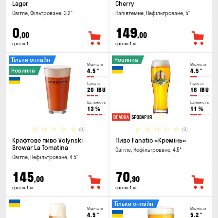
Lager
Cherry
Світле, Фільтроване, 3.2°
Напівтемне, Нефільтроване, 5°
0
149
,00
,00
грн за 1
грн за 1 кг
Тільки онлайн
Новинка
Міцність
Міцність
Новинка
4.5
°
4.5
°
Гіркота
Гіркота
20
IBU
16
IBU
Щільність
Щільність
13
%
11
%
(0)
(0)
Крафтове пиво Volynski
Пиво Fanatic «Кремінь»
Browar La Tomatina
Світле, Нефільтроване, 4.5°
Світле, Нефільтроване, 4.5°
145
70
,00
,90
грн за 1 кг
грн за 1 кг
Тільки онлайн
Міцність
Міцність
4.5
°
5.2
°