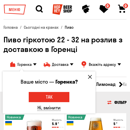
0
0
МЕНЮ
Головна
Сьогодні на кранах
Пиво
Пиво гіркотою 22 - 32 на розлив з
доставкою в Горенці
Горенка
Доставка
Вкажіть адресу
Ваше місто —
Горенка?
Всі товари
Пиво
Сидр
Вино
Лимонад
Кв
ТАК
ПИВО
ФІЛЬТР
Ні, змінити
Новинка
Новинка
Міцність
Міцність
5.9
°
5
°