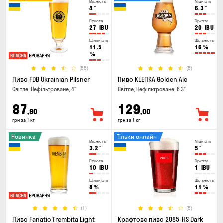
Міцність
Міцність
4
°
6.3
°
Гіркота
Гіркота
27
IBU
20
IBU
Щільність
Щільність
11.5
16
%
%
(55)
(5)
Пиво FDB Ukrainian Pilsner
Пиво KLEПКА Golden Ale
Світле, Нефільтроване, 4°
Світле, Нефільтроване, 6.3°
87
129
,90
,00
грн за 1 кг
грн за 1 кг
Новинка
Тільки онлайн
Міцність
Міцність
3.2
°
5
°
Гіркота
Гіркота
10
IBU
1
IBU
Щільність
Щільність
8
%
11
%
(1)
(5)
Пиво Fanatic Trembita Light
Крафтове пиво 2085-HS Dark