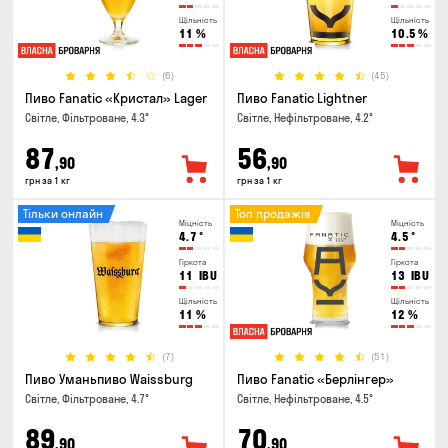
Щільність
Щільність
11
%
10.5
%
(6)
(45)
Пиво Fanatic «Кристал» Lager
Пиво Fanatic Lightner
Світле, Фільтроване, 4.3°
Світле, Нефільтроване, 4.2°
87
56
,90
,90
грн за 1 кг
грн за 1 кг
Тільки онлайн
Топ продажів
Міцність
Міцність
4.7
°
4.5
°
Гіркота
Гіркота
11
IBU
13
IBU
Щільність
Щільність
11
%
12
%
(7)
(51)
Пиво Уманьпиво Waissburg
Пиво Fanatic «Берлінгер»
Світле, Фільтроване, 4.7°
Світле, Нефільтроване, 4.5°
89
70
,90
,90