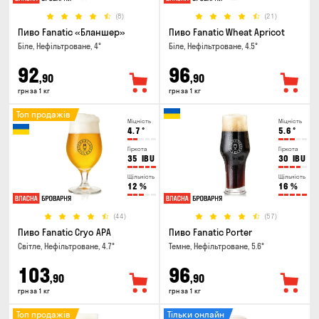
(8)
(21)
Пиво Fanatic «Бланшер»
Пиво Fanatic Wheat Apricot
Біле, Нефільтроване, 4°
Біле, Нефільтроване, 4.5°
92
96
,90
,90
грн за 1 кг
грн за 1 кг
Топ продажів
Міцність
Міцність
4.7
°
5.6
°
Гіркота
Гіркота
35
IBU
30
IBU
Щільність
Щільність
12
%
16
%
(44)
(57)
Пиво Fanatic Cryo APA
Пиво Fanatic Porter
Світле, Нефільтроване, 4.7°
Темне, Нефільтроване, 5.6°
103
96
,90
,90
грн за 1 кг
грн за 1 кг
Топ продажів
Тільки онлайн