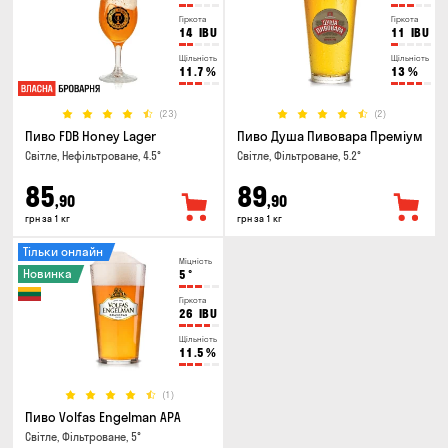
Гіркота
Гіркота
14
IBU
11
IBU
Щільність
Щільність
11.7
%
13
%
(23)
(2)
Пиво FDB Honey Lager
Пиво Душа Пивовара Преміум
Світле, Нефільтроване, 4.5°
Світле, Фільтроване, 5.2°
85
89
,90
,90
грн за 1 кг
грн за 1 кг
Тільки онлайн
Міцність
Новинка
5
°
Гіркота
26
IBU
Щільність
11.5
%
(1)
Пиво Volfas Engelman APA
Світле, Фільтроване, 5°