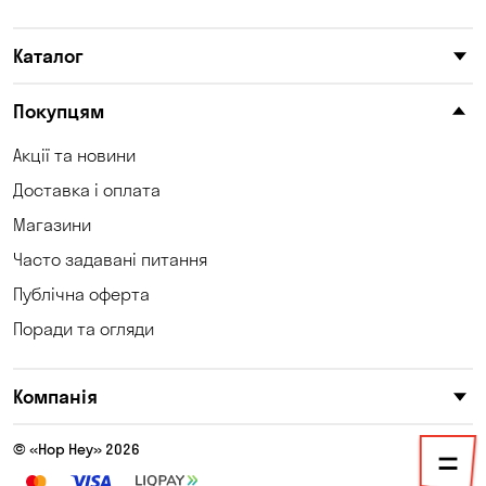
Катеринівка
Келеберда
Каталог
Київ
Клинці
Княжичі
Корсунці
Покупцям
Котівка
Коцюбинське
Акції та новини
Доставка і оплата
Кошари
Красносілка
Магазини
Кременчук
Кривий Ріг
Часто задавані питання
Кривуші
Кропивницький
Публічна оферта
Поради та огляди
Крюківщина
Куліші
Кушугум
Лозуватка
Компанія
Ліски
Лісники
© «Hop Hey» 2026
Мала Кохнівка
Маламівка