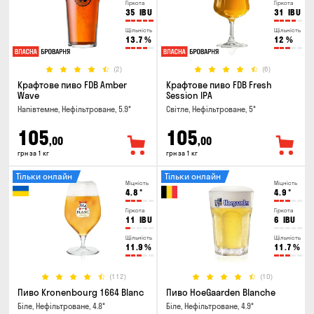
Гіркота
Гіркота
35
IBU
31
IBU
Щільність
Щільність
13.7
%
12
%
(2)
(6)
Крафтове пиво FDB Amber
Крафтове пиво FDB Fresh
Wave
Session IPA
Напівтемне, Нефільтроване, 5.9°
Світле, Нефільтроване, 5°
105
105
,00
,00
грн за 1 кг
грн за 1 кг
Тільки онлайн
Тільки онлайн
Міцність
Міцність
4.8
°
4.9
°
Гіркота
Гіркота
11
IBU
6
IBU
Щільність
Щільність
11.9
%
11.7
%
(112)
(10)
Пиво Kronenbourg 1664 Blanc
Пиво HoeGaarden Blanche
Біле, Нефільтроване, 4.8°
Біле, Нефільтроване, 4.9°