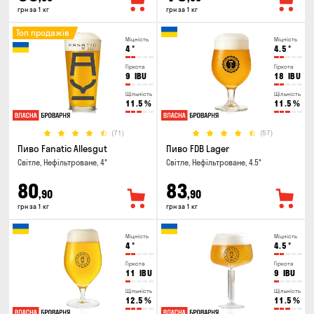
грн за 1 кг
грн за 1 кг
Топ продажів
Міцність
Міцність
4
°
4.5
°
Гіркота
Гіркота
9
IBU
18
IBU
Щільність
Щільність
11.5
%
11.5
%
(71)
(57)
Пиво Fanatic Allesgut
Пиво FDB Lager
Світле, Нефільтроване, 4°
Світле, Нефільтроване, 4.5°
80
83
,90
,90
грн за 1 кг
грн за 1 кг
Міцність
Міцність
4
°
4.5
°
Гіркота
Гіркота
11
IBU
9
IBU
Щільність
Щільність
12.5
%
11.5
%