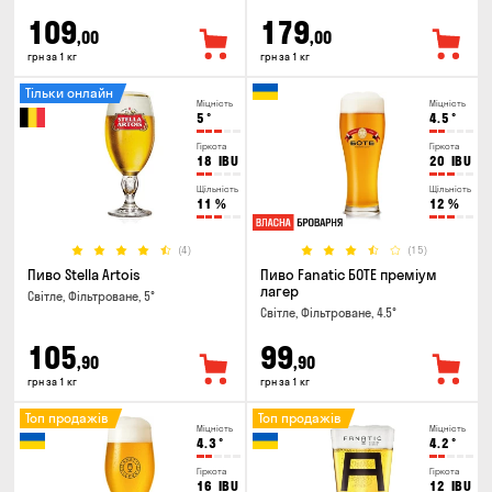
109
179
,00
,00
грн за 1 кг
грн за 1 кг
Тільки онлайн
Міцність
Міцність
5
°
4.5
°
Гіркота
Гіркота
18
IBU
20
IBU
Щільність
Щільність
11
%
12
%
(4)
(15)
Пиво Stella Artois
Пиво Fanatic БОТЕ преміум
лагер
Світле, Фільтроване, 5°
Світле, Фільтроване, 4.5°
105
99
,90
,90
грн за 1 кг
грн за 1 кг
Топ продажів
Топ продажів
Міцність
Міцність
4.3
°
4.2
°
Гіркота
Гіркота
16
IBU
12
IBU