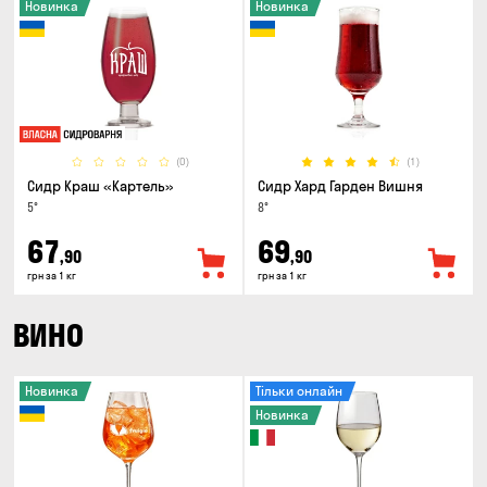
Новинка
Новинка
(0)
(1)
Сидр Краш «Картель»
Сидр Хард Гарден Вишня
5°
8°
67
69
,90
,90
грн за 1 кг
грн за 1 кг
ВИНО
Новинка
Тільки онлайн
Новинка