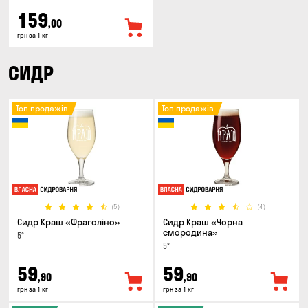
159
,00
грн за 1 кг
СИДР
Топ продажів
Топ продажів
(5)
(4)
Сидр Краш «Фраголіно»
Сидр Краш «Чорна
смородина»
5°
5°
59
59
,90
,90
грн за 1 кг
грн за 1 кг