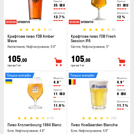
Гіркота
Гіркота
35
IBU
31
IBU
Щільність
Щільність
13.7
%
12
%
(1)
(6)
Крафтове пиво FDB Amber
Крафтове пиво FDB Fresh
Wave
Session IPA
Напівтемне, Нефільтроване, 5.9°
Світле, Нефільтроване, 5°
105
105
,00
,00
грн за 1 кг
грн за 1 кг
Тільки онлайн
Тільки онлайн
Міцність
Міцність
4.8
°
4.9
°
Гіркота
Гіркота
11
IBU
6
IBU
Щільність
Щільність
11.9
%
11.7
%
(112)
(10)
Пиво Kronenbourg 1664 Blanc
Пиво HoeGaarden Blanche
Біле, Нефільтроване, 4.8°
Біле, Нефільтроване, 4.9°