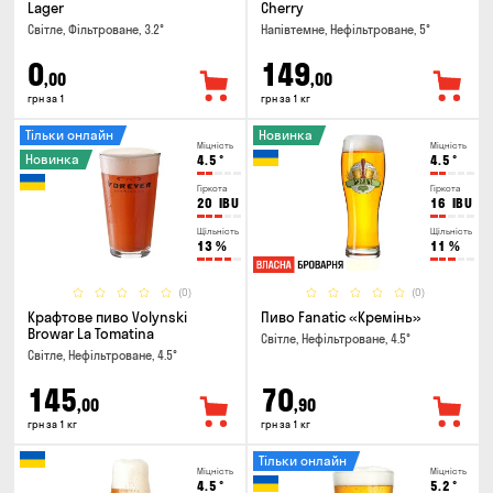
Lager
Cherry
Світле, Фільтроване, 3.2°
Напівтемне, Нефільтроване, 5°
0
149
,00
,00
грн за 1
грн за 1 кг
Тільки онлайн
Новинка
Міцність
Міцність
Новинка
4.5
°
4.5
°
Гіркота
Гіркота
20
IBU
16
IBU
Щільність
Щільність
13
%
11
%
(0)
(0)
Крафтове пиво Volynski
Пиво Fanatic «Кремінь»
Browar La Tomatina
Світле, Нефільтроване, 4.5°
Світле, Нефільтроване, 4.5°
145
70
,00
,90
грн за 1 кг
грн за 1 кг
Тільки онлайн
Міцність
Міцність
4.5
°
5.2
°