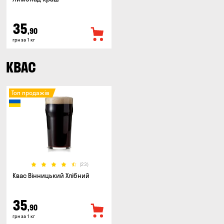
35
,90
грн за 1 кг
КВАС
Топ продажів
(23)
Квас Вінницький Хлібний
35
,90
грн за 1 кг