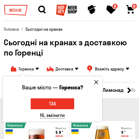
0
0
МЕНЮ
Головна
Сьогодні на кранах
Сьогодні на кранах з доставкою
по Горенці
Горенка
Доставка
Вкажіть адресу
Ваше місто —
Горенка?
Всі товари
Пиво
Сидр
Вино
Лимонад
Кв
ТАК
ПИВО
Ні, змінити
Новинка
Новинка
Міцність
Міцність
5.9
°
5
°