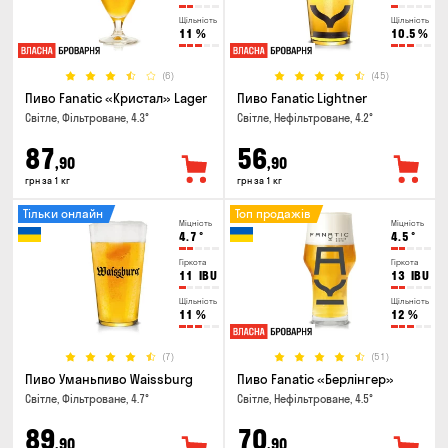
Щільність
Щільність
11
%
10.5
%
(6)
(45)
Пиво Fanatic «Кристал» Lager
Пиво Fanatic Lightner
Світле, Фільтроване, 4.3°
Світле, Нефільтроване, 4.2°
87
56
,90
,90
грн за 1 кг
грн за 1 кг
Тільки онлайн
Топ продажів
Міцність
Міцність
4.7
°
4.5
°
Гіркота
Гіркота
11
IBU
13
IBU
Щільність
Щільність
11
%
12
%
(7)
(51)
Пиво Уманьпиво Waissburg
Пиво Fanatic «Берлінгер»
Світле, Фільтроване, 4.7°
Світле, Нефільтроване, 4.5°
89
70
,90
,90