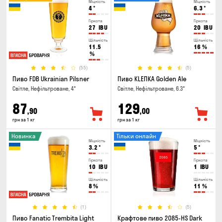
Міцність
Міцність
4
°
6.3
°
Гіркота
Гіркота
27
IBU
20
IBU
Щільність
Щільність
11.5
16
%
%
(55)
(5)
Пиво FDB Ukrainian Pilsner
Пиво KLEПКА Golden Ale
Світле, Нефільтроване, 4°
Світле, Нефільтроване, 6.3°
87
129
,90
,00
грн за 1 кг
грн за 1 кг
Новинка
Тільки онлайн
Міцність
Міцність
3.2
°
5
°
Гіркота
Гіркота
10
IBU
1
IBU
Щільність
Щільність
8
%
11
%
(1)
(5)
Пиво Fanatic Trembita Light
Крафтове пиво 2085-HS Dark