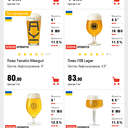
грн за 1 кг
грн за 1 кг
Топ продажів
Міцність
Міцність
4
°
4.5
°
Гіркота
Гіркота
9
IBU
18
IBU
Щільність
Щільність
11.5
%
11.5
%
(71)
(57)
Пиво Fanatic Allesgut
Пиво FDB Lager
Світле, Нефільтроване, 4°
Світле, Нефільтроване, 4.5°
80
83
,90
,90
грн за 1 кг
грн за 1 кг
Міцність
Міцність
4
°
4.5
°
Гіркота
Гіркота
11
IBU
9
IBU
Щільність
Щільність
12.5
%
11.5
%