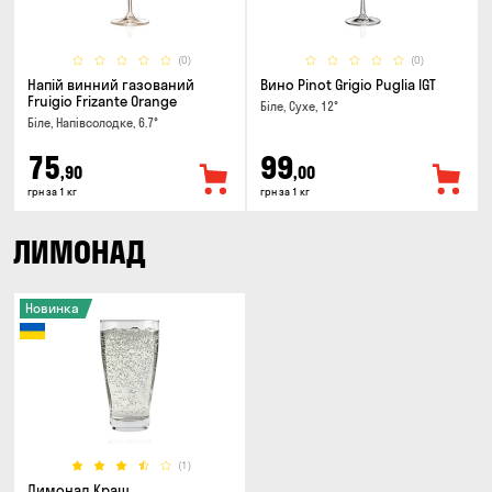
(0)
(0)
Напій винний газований
Вино Pinot Grigio Puglia IGT
Fruigio Frizante Orange
Біле, Сухе, 12°
Біле, Напівсолодке, 6.7°
75
99
,90
,00
грн за 1 кг
грн за 1 кг
ЛИМОНАД
Новинка
(1)
Лимонад Краш