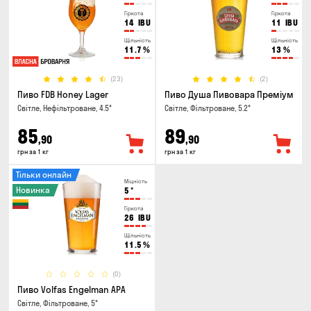
Гіркота
Гіркота
14
IBU
11
IBU
Щільність
Щільність
11.7
%
13
%
(23)
(2)
Пиво FDB Honey Lager
Пиво Душа Пивовара Преміум
Світле, Нефільтроване, 4.5°
Світле, Фільтроване, 5.2°
85
89
,90
,90
грн за 1 кг
грн за 1 кг
Тільки онлайн
Міцність
Новинка
5
°
Гіркота
26
IBU
Щільність
11.5
%
(0)
Пиво Volfas Engelman APA
Світле, Фільтроване, 5°