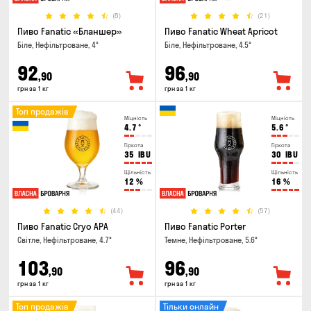
(8)
(21)
Пиво Fanatic «Бланшер»
Пиво Fanatic Wheat Apricot
Біле, Нефільтроване, 4°
Біле, Нефільтроване, 4.5°
92
96
,90
,90
грн за 1 кг
грн за 1 кг
Топ продажів
Міцність
Міцність
4.7
°
5.6
°
Гіркота
Гіркота
35
IBU
30
IBU
Щільність
Щільність
12
%
16
%
(44)
(57)
Пиво Fanatic Cryo APA
Пиво Fanatic Porter
Світле, Нефільтроване, 4.7°
Темне, Нефільтроване, 5.6°
103
96
,90
,90
грн за 1 кг
грн за 1 кг
Топ продажів
Тільки онлайн