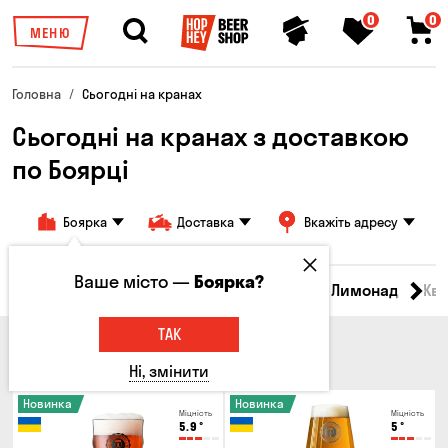
0
0
МЕНЮ
Головна
Сьогодні на кранах
Сьогодні на кранах з доставкою
по Боярці
Боярка
Доставка
Вкажіть адресу
Ваше місто —
Боярка?
Всі товари
Пиво
Сидр
Вино
Лимонад
Кв
ТАК
ПИВО
Ні, змінити
Новинка
Новинка
Міцність
Міцність
5.9
°
5
°