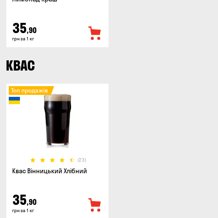
35
,90
грн за 1 кг
КВАС
Топ продажів
(23)
Квас Вінницький Хлібний
35
,90
грн за 1 кг