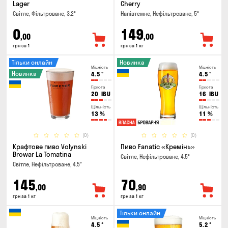
Lager
Cherry
Світле, Фільтроване, 3.2°
Напівтемне, Нефільтроване, 5°
0
149
,00
,00
грн за 1
грн за 1 кг
Тільки онлайн
Новинка
Міцність
Міцність
Новинка
4.5
°
4.5
°
Гіркота
Гіркота
20
IBU
16
IBU
Щільність
Щільність
13
%
11
%
(0)
(0)
Крафтове пиво Volynski
Пиво Fanatic «Кремінь»
Browar La Tomatina
Світле, Нефільтроване, 4.5°
Світле, Нефільтроване, 4.5°
145
70
,00
,90
грн за 1 кг
грн за 1 кг
Тільки онлайн
Міцність
Міцність
4.5
°
5.2
°