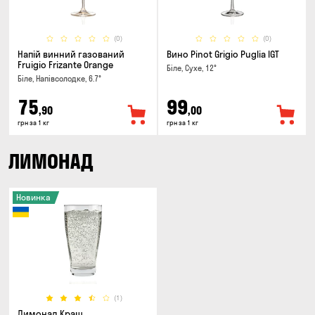
(0)
(0)
Напій винний газований
Вино Pinot Grigio Puglia IGT
Fruigio Frizante Orange
Біле, Сухе, 12°
Біле, Напівсолодке, 6.7°
75
99
,90
,00
грн за 1 кг
грн за 1 кг
ЛИМОНАД
Новинка
(1)
Лимонад Краш