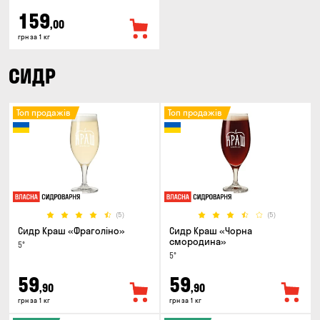
159
,00
грн за 1 кг
СИДР
Топ продажів
Топ продажів
(5)
(5)
Сидр Краш «Фраголіно»
Сидр Краш «Чорна
смородина»
5°
5°
59
59
,90
,90
грн за 1 кг
грн за 1 кг