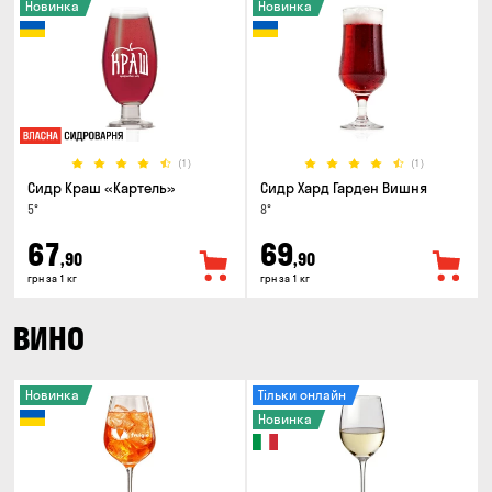
Новинка
Новинка
(1)
(1)
Сидр Краш «Картель»
Сидр Хард Гарден Вишня
5°
8°
67
69
,90
,90
грн за 1 кг
грн за 1 кг
ВИНО
Новинка
Тільки онлайн
Новинка