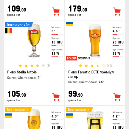
109
179
,00
,00
грн за 1 кг
грн за 1 кг
Тільки онлайн
Міцність
Міцність
5
°
4.5
°
Гіркота
Гіркота
18
IBU
20
IBU
Щільність
Щільність
11
%
12
%
(4)
(15)
Пиво Stella Artois
Пиво Fanatic БОТЕ преміум
лагер
Світле, Фільтроване, 5°
Світле, Фільтроване, 4.5°
105
99
,90
,90
грн за 1 кг
грн за 1 кг
Топ продажів
Топ продажів
Міцність
Міцність
4.3
°
4.2
°
Гіркота
Гіркота
16
IBU
12
IBU