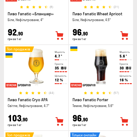
(8)
(21)
Пиво Fanatic «Бланшер»
Пиво Fanatic Wheat Apricot
Біле, Нефільтроване, 4°
Біле, Нефільтроване, 4.5°
92
96
,90
,90
грн за 1 кг
грн за 1 кг
Топ продажів
Міцність
Міцність
4.7
°
5.6
°
Гіркота
Гіркота
35
IBU
30
IBU
Щільність
Щільність
12
%
16
%
(44)
(57)
Пиво Fanatic Cryo APA
Пиво Fanatic Porter
Світле, Нефільтроване, 4.7°
Темне, Нефільтроване, 5.6°
103
96
,90
,90
грн за 1 кг
грн за 1 кг
Топ продажів
Тільки онлайн