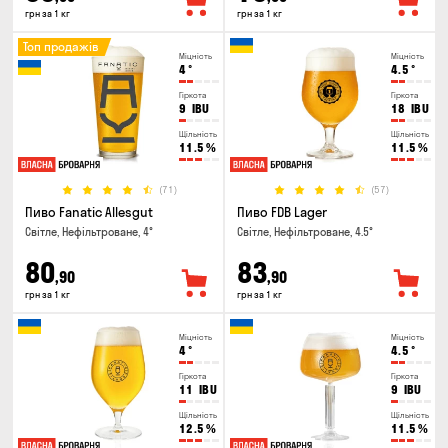
грн за 1 кг
грн за 1 кг
Топ продажів
Міцність
Міцність
4
°
4.5
°
Гіркота
Гіркота
9
IBU
18
IBU
Щільність
Щільність
11.5
%
11.5
%
(71)
(57)
Пиво Fanatic Allesgut
Пиво FDB Lager
Світле, Нефільтроване, 4°
Світле, Нефільтроване, 4.5°
80
83
,90
,90
грн за 1 кг
грн за 1 кг
Міцність
Міцність
4
°
4.5
°
Гіркота
Гіркота
11
IBU
9
IBU
Щільність
Щільність
12.5
%
11.5
%