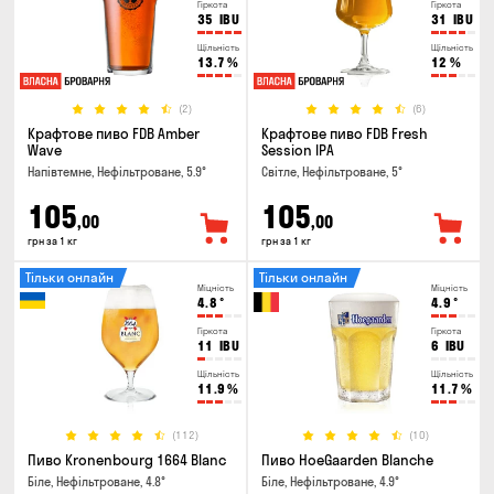
Гіркота
Гіркота
35
IBU
31
IBU
Щільність
Щільність
13.7
%
12
%
(2)
(6)
Крафтове пиво FDB Amber
Крафтове пиво FDB Fresh
Wave
Session IPA
Напівтемне, Нефільтроване, 5.9°
Світле, Нефільтроване, 5°
105
105
,00
,00
грн за 1 кг
грн за 1 кг
Тільки онлайн
Тільки онлайн
Міцність
Міцність
4.8
°
4.9
°
Гіркота
Гіркота
11
IBU
6
IBU
Щільність
Щільність
11.9
%
11.7
%
(112)
(10)
Пиво Kronenbourg 1664 Blanc
Пиво HoeGaarden Blanche
Біле, Нефільтроване, 4.8°
Біле, Нефільтроване, 4.9°