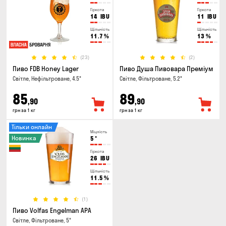
Гіркота
Гіркота
14
IBU
11
IBU
Щільність
Щільність
11.7
%
13
%
(23)
(2)
Пиво FDB Honey Lager
Пиво Душа Пивовара Преміум
Світле, Нефільтроване, 4.5°
Світле, Фільтроване, 5.2°
85
89
,90
,90
грн за 1 кг
грн за 1 кг
Тільки онлайн
Міцність
Новинка
5
°
Гіркота
26
IBU
Щільність
11.5
%
(1)
Пиво Volfas Engelman APA
Світле, Фільтроване, 5°