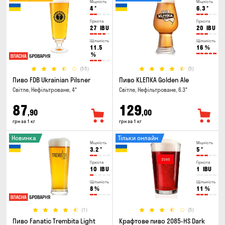
Міцність
Міцність
4
°
6.3
°
Гіркота
Гіркота
27
IBU
20
IBU
Щільність
Щільність
11.5
16
%
%
(55)
(5)
Пиво FDB Ukrainian Pilsner
Пиво KLEПКА Golden Ale
Світле, Нефільтроване, 4°
Світле, Нефільтроване, 6.3°
87
129
,90
,00
грн за 1 кг
грн за 1 кг
Новинка
Тільки онлайн
Міцність
Міцність
3.2
°
5
°
Гіркота
Гіркота
10
IBU
1
IBU
Щільність
Щільність
8
%
11
%
(1)
(5)
Пиво Fanatic Trembita Light
Крафтове пиво 2085-HS Dark