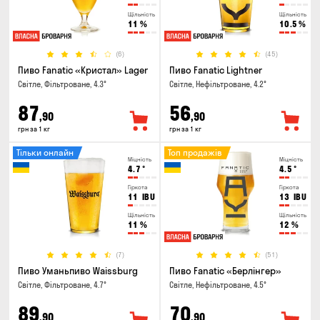
Щільність
Щільність
11
%
10.5
%
(6)
(45)
Пиво Fanatic «Кристал» Lager
Пиво Fanatic Lightner
Світле, Фільтроване, 4.3°
Світле, Нефільтроване, 4.2°
87
56
,90
,90
грн за 1 кг
грн за 1 кг
Тільки онлайн
Топ продажів
Міцність
Міцність
4.7
°
4.5
°
Гіркота
Гіркота
11
IBU
13
IBU
Щільність
Щільність
11
%
12
%
(7)
(51)
Пиво Уманьпиво Waissburg
Пиво Fanatic «Берлінгер»
Світле, Фільтроване, 4.7°
Світле, Нефільтроване, 4.5°
89
70
,90
,90