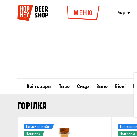
МЕНЮ
Укр
Всі товари
Пиво
Сидр
Вино
Віскі
К
ГОРІЛКА
Тільки онлайн
Тільки он
Новинка
Новинка