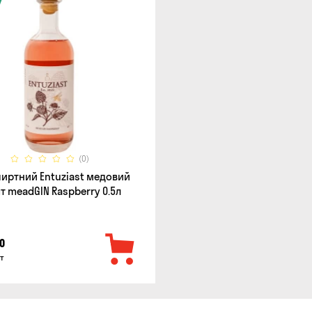
(0)
пиртний Entuziast медовий
т meadGIN Raspberry 0.5л
0
т