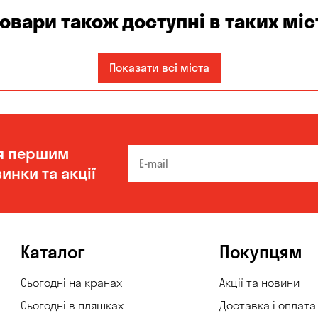
товари також доступні в таких міс
Запоріжжя
Кам'янське
Київ
Показати всі міста
Одеса
Олександрівка
Чорноморськ
я першим
инки та акції
Каталог
Покупцям
Сьогодні на кранах
Акції та новини
Сьогодні в пляшках
Доставка і оплата