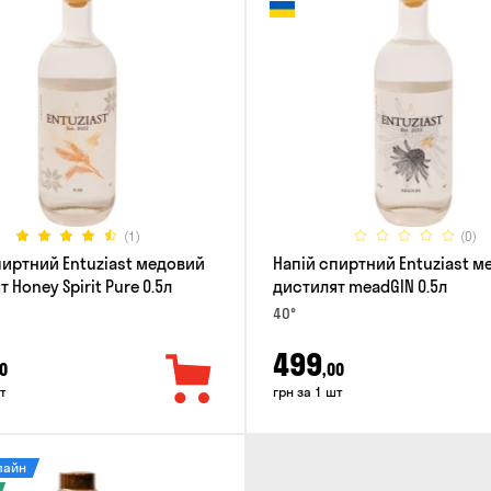
(1)
(0)
пиртний Entuziast медовий
Напій спиртний Entuziast 
 Honey Spirit Pure 0.5л
дистилят meadGIN 0.5л
40°
499
0
,00
т
грн за 1 шт
лайн