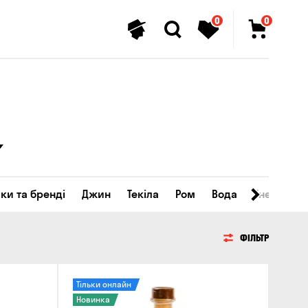
0
0
ки та бренді
Джин
Текіла
Ром
Вода
Енергетичн
ФІЛЬТР
Тільки онлайн
Новинка