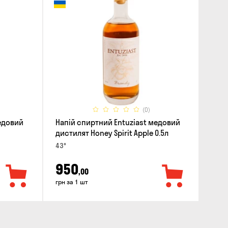
(0)
медовий
Напій спиртний Entuziast медовий
дистилят Honey Spirit Apple 0.5л
43°
950
,00
грн за 1 шт