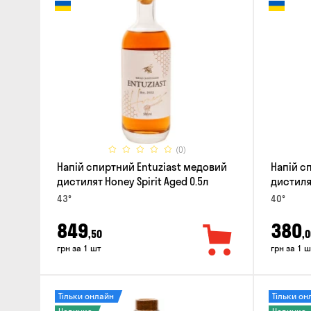
(0)
Напій спиртний Entuziast медовий
Напій с
дистилят Honey Spirit Aged 0.5л
дистилят
43°
40°
849
380
,50
,0
грн за 1 шт
грн за 1 ш
Тільки онлайн
Тільки он