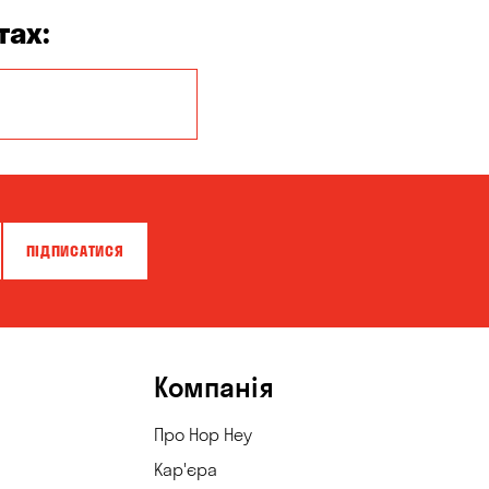
тах:
Кропивницький
ПІДПИСАТИСЯ
Компанія
Про Hop Hey
Кар'єра