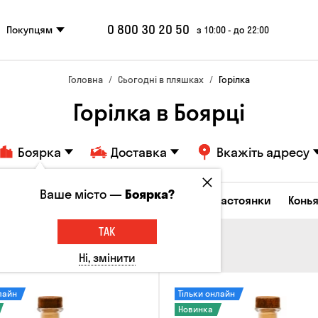
0 800 30 20 50
Покупцям
з 10:00 - до 22:00
Головна
Сьогодні в пляшках
Горілка
Горілка в Боярці
Боярка
Доставка
Вкажіть адресу
Ваше місто —
Боярка?
октейлі
Горілка
Соджу
Лікери та настоянки
Конья
ТАК
Ні, змінити
лайн
Тільки онлайн
Новинка