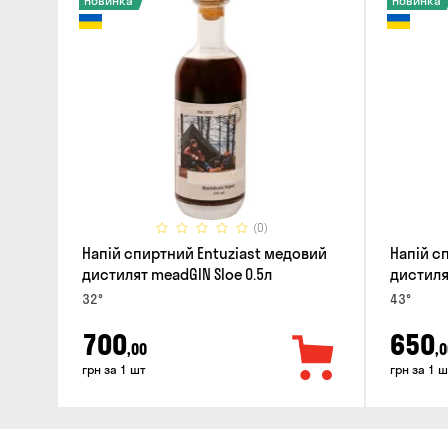
Новинка
Новинка
(0)
Напій спиртний Entuziast медовий
Напій с
дистилят meadGIN Sloe 0.5л
дистиля
32°
43°
700
650
,00
,0
грн за 1 шт
грн за 1 ш