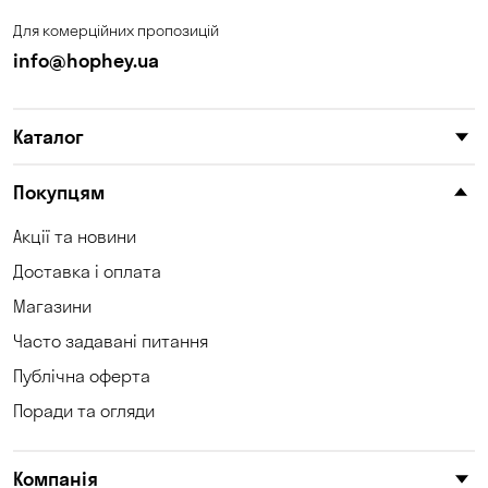
Лісники
Миколаїв
Для комерційних пропозицій
Миколаївка
Нова Павлівка
info@hophey.ua
Новоселівка
Новосілки
Каталог
Обознівка
Обухівка
Одеса
Олександрівка
Покупцям
Петропавлівська
Акції та новини
Орлівщина
Борщагівка
Доставка і оплата
Погреби
Пухівка
Магазини
Часто задавані питання
Піщанка
Самар
Публічна оферта
Святопетрівське
Світле
Поради та огляди
Созонівка
Соколівське
Компанія
Сонячне
Софіївська Борщагівка