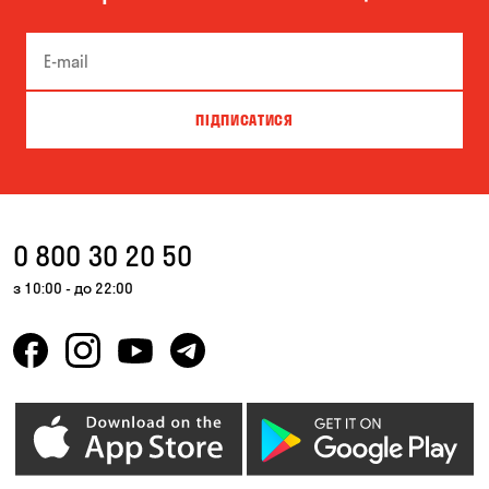
Вишневе
Віта-Поштова
Гатне
Гнідин
Гора
Дніпро
ПІДПИСАТИСЯ
Зазим’є
Запоріжжя
Калинівка
Кам'янське
Катеринівка
Київ
0 800 30 20 50
Княжичі
Корсунці
з 10:00 - до 22:00
Котівка
Красносілка
Кривий Ріг
Кропивницький
Крюківщина
Куліші
Кушугум
Ліски