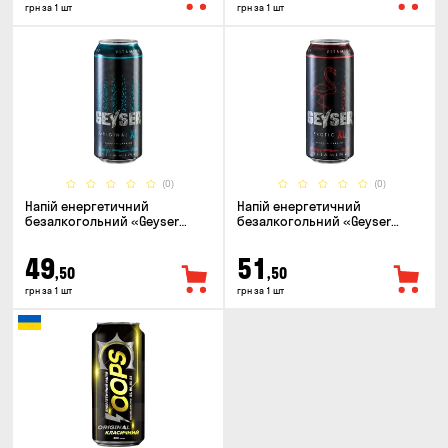
грн за 1 шт
грн за 1 шт
(0)
(0)
Напій енергетичний
Напій енергетичний
безалкогольний «Geyser
безалкогольний «Geyser
Original» 0.5л
Exotic» 0.5л
49
51
,50
,50
грн за 1 шт
грн за 1 шт