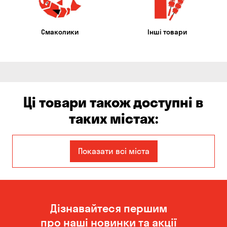
Смаколики
Інші товари
Ці товари також доступні в
таких містах:
Єлизаветівка
Бабурка
Показати всі міста
Балабине
Бориспіль
Бровари
Білогородка
Дізнавайтеся першим
Велика Северинка
Вишгород
про наші новинки та акції