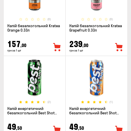
(0)
(0)
Напій безалкогольний Kratea
Напій безалкогольний Kratea
Orange 0.33л
Grapefruit 0.33л
157
239
,00
,00
грн за 1 шт
грн за 1 шт
(2)
(1)
Напій енергетичний
Напій енергетичний
безалкогольний Best Shot
безалкогольний Best Shot
Original 0.5л
Mango Coconut 0.5л
49
49
,50
,50