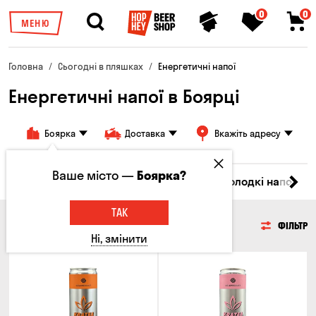
0
0
МЕНЮ
Головна
Сьогодні в пляшках
Енергетичні напої
Енергетичні напої в Боярці
Боярка
Доставка
Вкажіть адресу
Ваше місто —
Боярка?
іла
Ром
Вода
Енергетичні напої
Солодкі напої
ТАК
ЕНЕРГЕТИЧНІ НАПОЇ
ФІЛЬТР
Ні, змінити