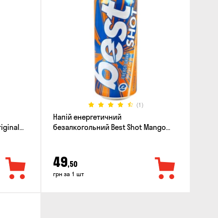
(1)
Напій енергетичний
iginal
безалкогольний Best Shot Mango
Coconut 0.5л
49
,50
грн за 1 шт