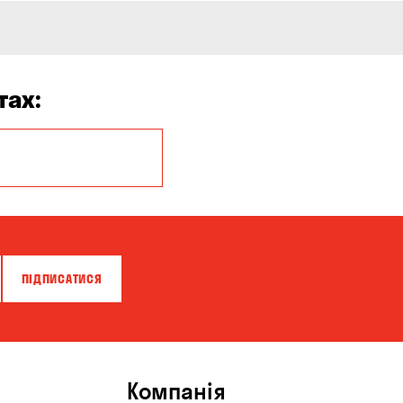
тах:
Боярка
Вишневе
Дніпро
Катеринівка
ПІДПИСАТИСЯ
Красносілка
Кушугум
Нова Павлівка
Компанія