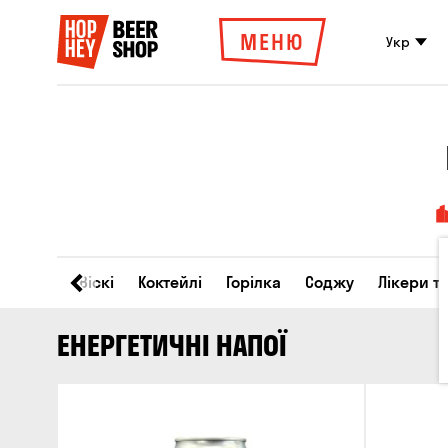
МЕНЮ
Укр
Вино
Віскі
Коктейлі
Горілка
Соджу
Лікери т
ЕНЕРГЕТИЧНІ НАПОЇ