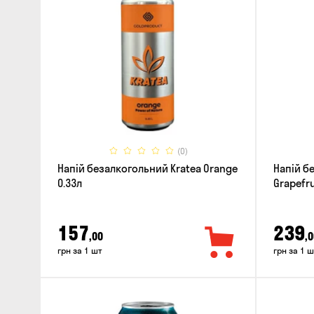
(0)
Напій безалкогольний Kratea Orange
Напій б
0.33л
Grapefru
157
239
,00
,0
грн за 1 шт
грн за 1 ш