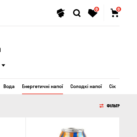
0
0
а
Вода
Енергетичні напої
Солодкі напої
Сік
ФІЛЬТР