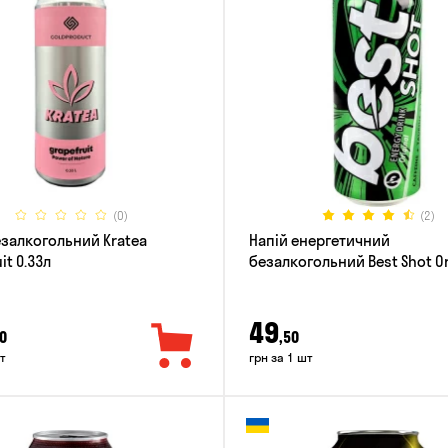
(0)
(2)
езалкогольний Kratea
Напій енергетичний
it 0.33л
безалкогольний Best Shot Or
0.5л
49
0
,50
т
грн за 1 шт