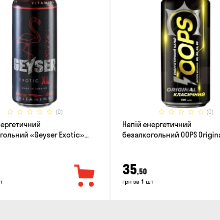
(0)
(0)
нергетичний
Напій енергетичний
гольний «Geyser Exotic»
безалкогольний OOPS Origin
класичний 0.5л
35
,50
т
грн за 1 шт