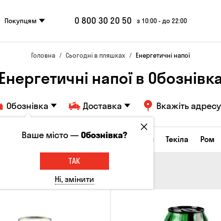
0 800 30 20 50
Покупцям
з 10:00 - до 22:00
Головна
Сьогодні в пляшках
Енергетичні напої
Енергетичні напої в Обознівк
Обознівка
Доставка
Вкажіть адресу
Ваше місто —
Обознівка?
а настоянки
Коньяки та бренді
Джин
Текіла
Ром
ТАК
Ні, змінити