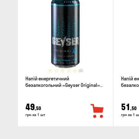
(0)
Напій енергетичний
Напій е
безалкогольний «Geyser Original»
безалко
0.5л
0.5л
49
51
,50
,50
грн за 1 шт
грн за 1 ш