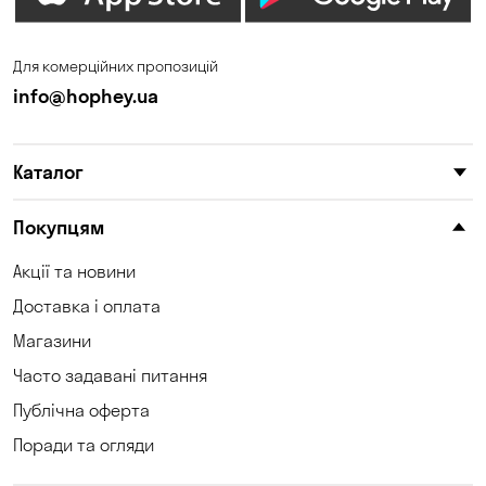
Куліші
Кушугум
Ліски
Лісники
Для комерційних пропозицій
Миколаїв
Миколаївка
info@hophey.ua
Нова Павлівка
Новоселівка
Каталог
Новосілки
Обознівка
Обухівка
Одеса
Покупцям
Петропавлівська
Акції та новини
Орлівщина
Борщагівка
Доставка і оплата
Погреби
Пухівка
Магазини
Часто задавані питання
Піщанка
Самар
Публічна оферта
Святопетрівське
Світле
Поради та огляди
Созонівка
Соколівське