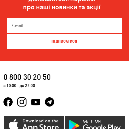
про наші новинки та акції
Вишгород
Вишневе
Віта-Поштова
Гатне
Гнідин
Гора
ПІДПИСАТИСЯ
Дніпро
Зазим’є
Запоріжжя
Калинівка
Кам'янське
Катеринівка
0 800 30 20 50
Київ
Княжичі
з 10:00 - до 22:00
Корсунці
Котівка
Красносілка
Кривий Ріг
Кропивницький
Крюківщина