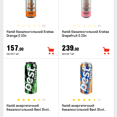
(0)
(0)
Напій безалкогольний Kratea
Напій безалкогольний Kratea
Orange 0.33л
Grapefruit 0.33л
157
239
,00
,00
грн за 1 шт
грн за 1 шт
(2)
(1)
Напій енергетичний
Напій енергетичний
безалкогольний Best Shot
безалкогольний Best Shot
Original 0.5л
Mango Coconut 0.5л