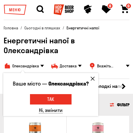
0
0
МЕНЮ
Головна
Сьогодні в пляшках
Енергетичні напої
Енергетичні напої в
Олександрівка
Олександрівка
Доставка
Вкажіть
адресу
Ваше місто —
Олександрівка?
іла
Ром
Вода
Енергетичні напої
Солодкі напої
ТАК
ЕНЕРГЕТИЧНІ НАПОЇ
ФІЛЬТР
Ні, змінити