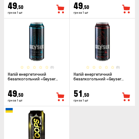
49
49
,50
,50
грн за 1 шт
грн за 1 шт
(0)
(0)
Напій енергетичний
Напій енергетичний
безалкогольний «Geyser
безалкогольний «Geyser
Original» 0.5л
Exotic» 0.5л
49
51
,50
,50
грн за 1 шт
грн за 1 шт