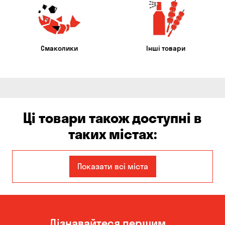
Смаколики
Інші товари
Ці товари також доступні в
таких містах:
Єлизаветівка
Бабурка
Показати всі міста
Балабине
Бориспіль
Боярка
Бровари
Дізнавайтеся першим
Білогородка
Велика Северинка