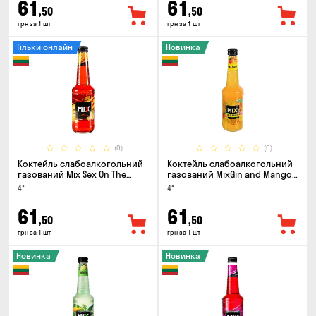
61
61
,50
,50
грн за 1 шт
грн за 1 шт
Тільки онлайн
Новинка
(0)
(0)
Коктейль слабоалкогольний
Коктейль слабоалкогольний
газований Mix Sex On The
газований MixGin and Mango
Beach 0.33л
0.33л
4°
4°
61
61
,50
,50
грн за 1 шт
грн за 1 шт
Новинка
Новинка