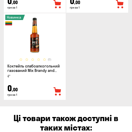
0
0
,00
,00
грн за 1
грн за 1
Новинка
(0)
Коктейль слабоалкогольний
газований Mix Brandy and
Cola 0.33л
4°
0
,00
грн за 1
Ці товари також доступні в
таких містах: