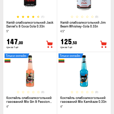
(1)
(0)
Напій слабоалкогольний Jack
Напій слабоалкогольний Jim
Daniel's & Coca Cola 0.33л
Beam Whiskey-Cola 0.33л
5°
4.5°
147
125
,00
,50
грн за 1 шт
грн за 1 шт
Тільки онлайн
Тільки онлайн
(0)
(0)
Коктейль слабоалкогольний
Коктейль слабоалкогольний
газований Mix Gin & Passion
газований Mix Kamikaze 0.33л
fruit 0.33л
4°
4°