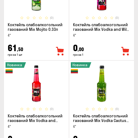
(0)
(0)
Коктейль слабоалкогольний
Коктейль слабоалкогольний
газований Mix Mojito 0.33л
газований Mix Vodka and Wild
Berry 0.33л
4°
4°
61
0
,50
,00
грн за 1 шт
грн за 1
Новинка
Новинка
(0)
(0)
Коктейль слабоалкогольний
Коктейль слабоалкогольний
газований Mix Vodka and
газований Mix Vodka Cactus
Watermelon 0.33л
and Green Apple 0.33л
4°
4°