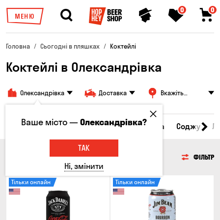
0
0
МЕНЮ
Головна
Сьогодні в пляшках
Коктейлі
Коктейлі в Олександрівка
Олександрівка
Доставка
Вкажіть
адресу
Ваше місто —
Олександрівка?
Сидр
Вино
Віскі
Коктейлі
Горілка
Соджу
Л
ТАК
КОКТЕЙЛІ
ФІЛЬТР
Ні, змінити
Тільки онлайн
Тільки онлайн