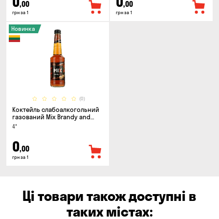
0
0
,00
,00
грн за 1
грн за 1
Новинка
(0)
Коктейль слабоалкогольний
газований Mix Brandy and
Cola 0.33л
4°
0
,00
грн за 1
Ці товари також доступні в
таких містах: