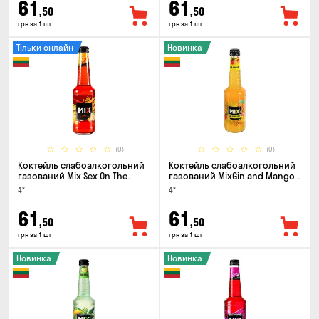
61
61
,50
,50
грн за 1 шт
грн за 1 шт
Тільки онлайн
Новинка
(0)
(0)
Коктейль слабоалкогольний
Коктейль слабоалкогольний
газований Mix Sex On The
газований MixGin and Mango
Beach 0.33л
0.33л
4°
4°
61
61
,50
,50
грн за 1 шт
грн за 1 шт
Новинка
Новинка