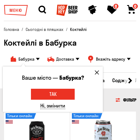
0
0
МЕНЮ
Головна
Сьогодні в пляшках
Коктейлі
Коктейлі в Бабурка
Бабурка
Доставка
Вкажіть адресу
Ваше місто —
Бабурка?
Сидр
Вино
Віскі
Коктейлі
Горілка
Соджу
Л
ТАК
КОКТЕЙЛІ
ФІЛЬТР
Ні, змінити
Тільки онлайн
Тільки онлайн