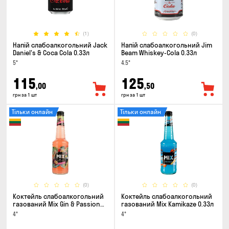
(1)
(0)
Напій слабоалкогольний Jack
Напій слабоалкогольний Jim
Daniel's & Coca Cola 0.33л
Beam Whiskey-Cola 0.33л
5°
4.5°
115
125
,00
,50
грн за 1 шт
грн за 1 шт
Тільки онлайн
Тільки онлайн
(0)
(0)
Коктейль слабоалкогольний
Коктейль слабоалкогольний
газований Mix Gin & Passion
газований Mix Kamikaze 0.33л
fruit 0.33л
4°
4°