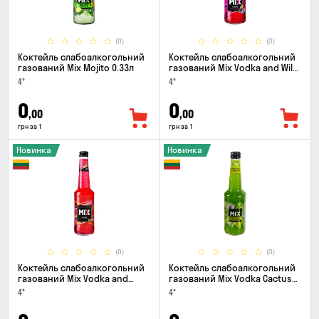
(0)
(0)
Коктейль слабоалкогольний
Коктейль слабоалкогольний
газований Mix Mojito 0.33л
газований Mix Vodka and Wild
Berry 0.33л
4°
4°
0
0
,00
,00
грн за 1
грн за 1
Новинка
Новинка
(0)
(0)
Коктейль слабоалкогольний
Коктейль слабоалкогольний
газований Mix Vodka and
газований Mix Vodka Cactus
Watermelon 0.33л
and Green Apple 0.33л
4°
4°