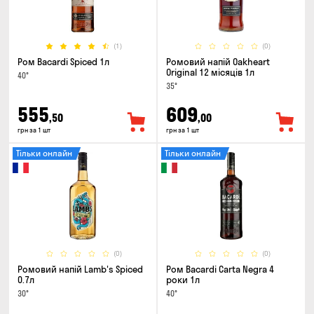
(1)
(0)
Ром Bacardi Spiced 1л
Ромовий напій Oakheart
Original 12 місяців 1л
40°
35°
555
609
,50
,00
грн за 1 шт
грн за 1 шт
Тільки онлайн
Тільки онлайн
(0)
(0)
Ромовий напій Lamb's Spiced
Ром Bacardi Carta Negra 4
0.7л
роки 1л
30°
40°