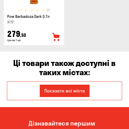
(0)
Ром Barbadoza Dark 0.7л
37.5°
279
,50
грн за 1 шт
Ці товари також доступні в
таких містах:
Дніпро
Запоріжжя
Показати всі міста
Кам'янське
Київ
Кропивницький
Миколаїв
Дізнавайтеся першим
Одеса
Олександрівка