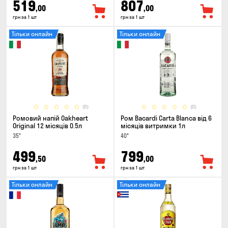
519
807
,00
,00
грн за 1 шт
грн за 1 шт
Тільки онлайн
Тільки онлайн
(0)
(0)
Ромовий напій Oakheart
Ром Bacardi Carta Blanca від 6
Original 12 місяців 0.5л
місяців витримки 1л
35°
40°
499
799
,50
,00
грн за 1 шт
грн за 1 шт
Тільки онлайн
Тільки онлайн