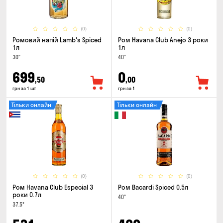
(0)
(0)
Ромовий напій Lamb's Spiced
Ром Havana Club Anejo 3 роки
1л
1л
30°
40°
699
0
,50
,00
грн за 1 шт
грн за 1
Тільки онлайн
Тільки онлайн
(0)
(0)
Ром Havana Club Especial 3
Ром Bacardi Spiced 0.5л
роки 0.7л
40°
37.5°