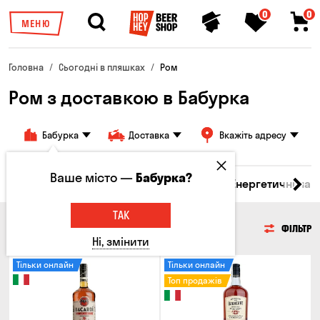
0
0
МЕНЮ
Головна
Сьогодні в пляшках
Ром
Ром з доставкою в Бабурка
Бабурка
Доставка
Вкажіть адресу
Ваше місто —
Бабурка?
 бренді
Джин
Текіла
Ром
Вода
Енергетичні нап
ТАК
РОМ
ФІЛЬТР
Ні, змінити
Тільки онлайн
Тільки онлайн
Топ продажів