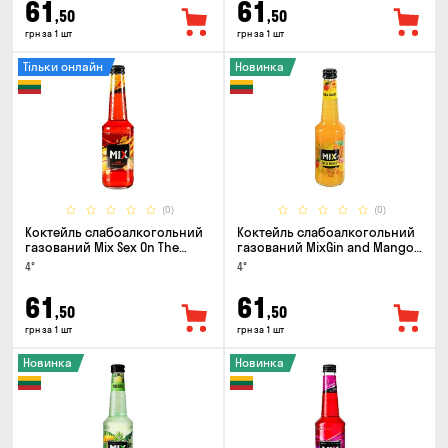
61
61
,50
,50
грн за 1 шт
грн за 1 шт
Тільки онлайн
Новинка
(0)
(0)
Коктейль слабоалкогольний
Коктейль слабоалкогольний
газований Mix Sex On The
газований MixGin and Mango
Beach 0.33л
0.33л
4°
4°
61
61
,50
,50
грн за 1 шт
грн за 1 шт
Новинка
Новинка