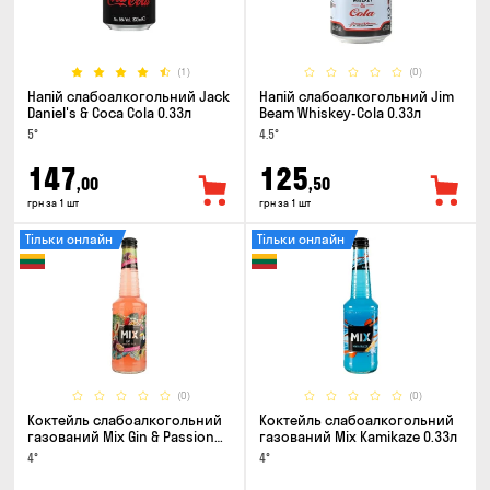
(1)
(0)
Напій слабоалкогольний Jack
Напій слабоалкогольний Jim
Daniel's & Coca Cola 0.33л
Beam Whiskey-Cola 0.33л
5°
4.5°
147
125
,00
,50
грн за 1 шт
грн за 1 шт
Тільки онлайн
Тільки онлайн
(0)
(0)
Коктейль слабоалкогольний
Коктейль слабоалкогольний
газований Mix Gin & Passion
газований Mix Kamikaze 0.33л
fruit 0.33л
4°
4°