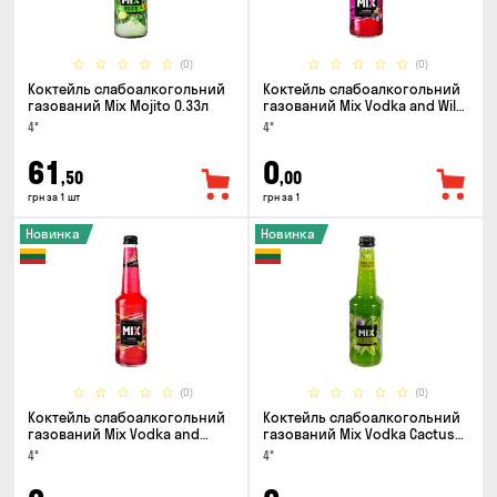
(0)
(0)
Коктейль слабоалкогольний
Коктейль слабоалкогольний
газований Mix Mojito 0.33л
газований Mix Vodka and Wild
Berry 0.33л
4°
4°
61
0
,50
,00
грн за 1 шт
грн за 1
Новинка
Новинка
(0)
(0)
Коктейль слабоалкогольний
Коктейль слабоалкогольний
газований Mix Vodka and
газований Mix Vodka Cactus
Watermelon 0.33л
and Green Apple 0.33л
4°
4°