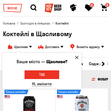
0
0
МЕНЮ
Головна
Сьогодні в пляшках
Коктейлі
Коктейлі в Щасливому
Щасливе
Доставка
Вкажіть адресу
Ваше місто —
Щасливе?
Сидр
Вино
Віскі
Коктейлі
Горілка
Соджу
Л
ТАК
КОКТЕЙЛІ
ФІЛЬТР
Ні, змінити
Тільки онлайн
Тільки онлайн