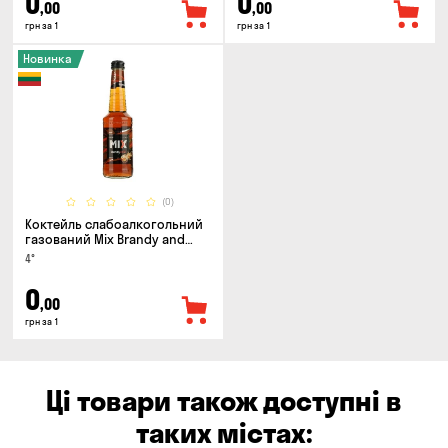
0
0
,00
,00
грн за 1
грн за 1
Новинка
(0)
Коктейль слабоалкогольний
газований Mix Brandy and
Cola 0.33л
4°
0
,00
грн за 1
Ці товари також доступні в
таких містах: