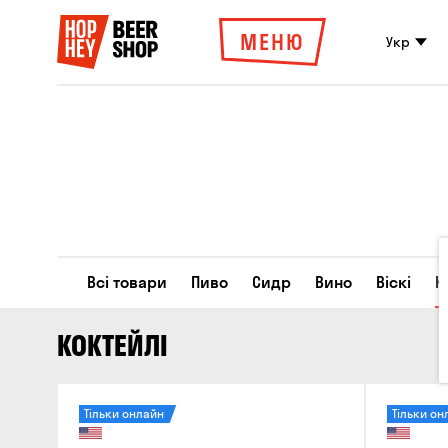
МЕНЮ
Укр
Всі товари
Пиво
Сидр
Вино
Віскі
К
КОКТЕЙЛІ
Тільки онлайн
Тільки он