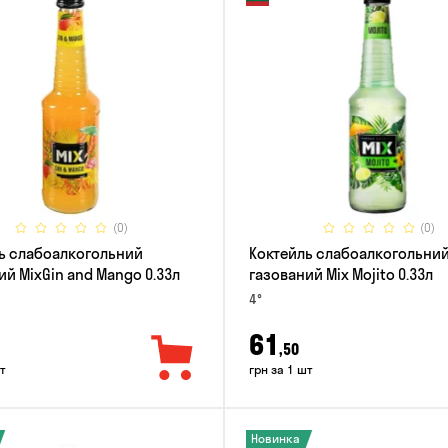
(0)
(0)
ь слабоалкогольний
Коктейль слабоалкогольни
ий MixGin and Mango 0.33л
газований Mix Mojito 0.33л
4°
61
,50
т
грн за 1 шт
Новинка