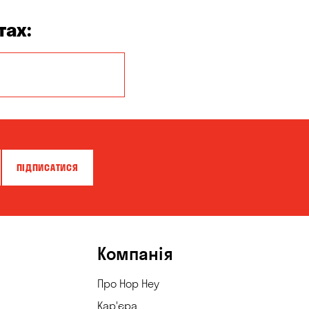
тах:
Балабине
Буча
Вишневе
Гнідин
ПІДПИСАТИСЯ
Гостомель
Калинівка
Келеберда
Компанія
Котівка
Про Hop Hey
Кривуші
Кар'єра