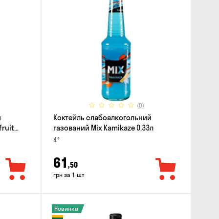
(0)
й
Коктейль слабоалкогольний
fruit
газований Mix Kamikaze 0.33л
4°
61
,50
грн за 1 шт
Новинка