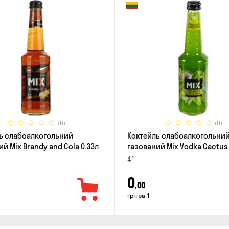
(0)
(0)
ь слабоалкогольний
Коктейль слабоалкогольни
й Mix Brandy and Cola 0.33л
газований Mix Vodka Cactus
Green Apple 0.33л
4°
0
,00
грн за 1