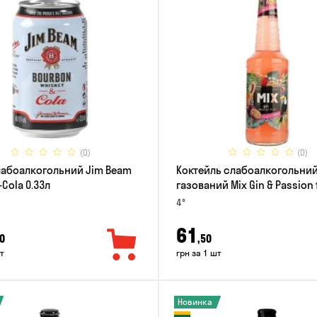
(0)
(0)
лабоалкогольний Jim Beam
Коктейль слабоалкогольни
Cola 0.33л
газований Mix Gin & Passion 
0.33л
4°
61
0
,50
т
грн за 1 шт
Новинка