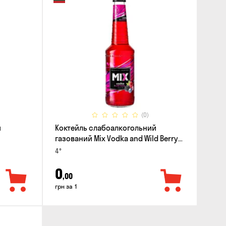
(0)
й
Коктейль слабоалкогольний
газований Mix Vodka and Wild Berry
0.33л
4°
0
,00
грн за 1