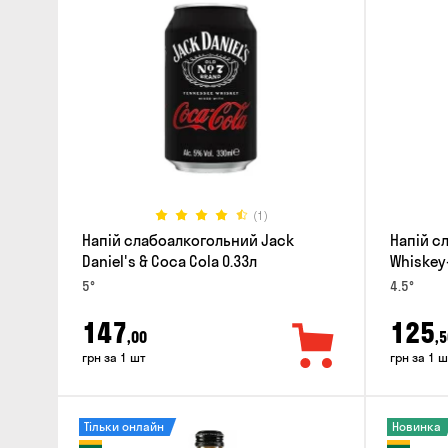
(1)
Напій слабоалкогольний Jack
Напій с
Daniel's & Coca Cola 0.33л
Whiskey-
5°
4.5°
147
125
,00
,5
грн за 1 шт
грн за 1 ш
Тільки онлайн
Новинка