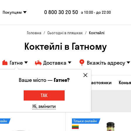
0 800 30 20 50
Покупцям
з 10:00 - до 22:00
Головна
Сьогодні в пляшках
Коктейлі
Коктейлі в Гатному
Гатне
Доставка
Вкажіть адресу
Ваше місто —
Гатне?
октейлі
Горілка
Соджу
Лікери та настоянки
Конья
ТАК
Ні, змінити
лайн
Тільки онлайн