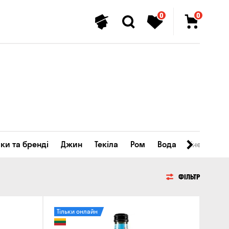
0
0
ки та бренді
Джин
Текіла
Ром
Вода
Енергетичн
ФІЛЬТР
Тільки онлайн