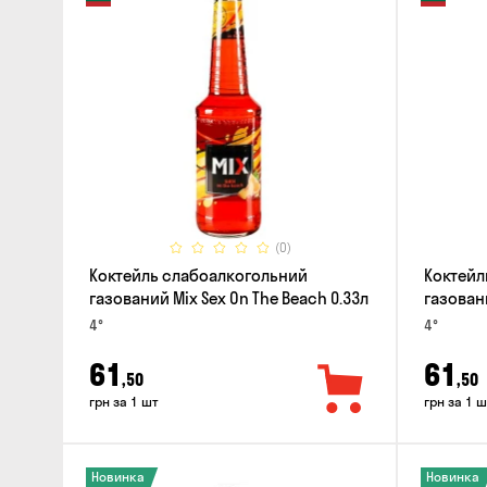
(0)
Коктейль слабоалкогольний
Коктейл
газований Mix Sex On The Beach 0.33л
газован
4°
4°
61
61
,50
,50
грн за 1 шт
грн за 1 ш
Новинка
Новинка