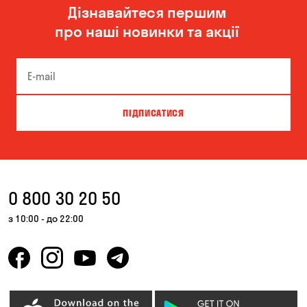
Дізнавайтеся першим
Одеса
Олександрівка
про наші новинки та акції
Чорноморськ
ПІДПИСАТИСЯ
0 800 30 20 50
з 10:00 - до 22:00