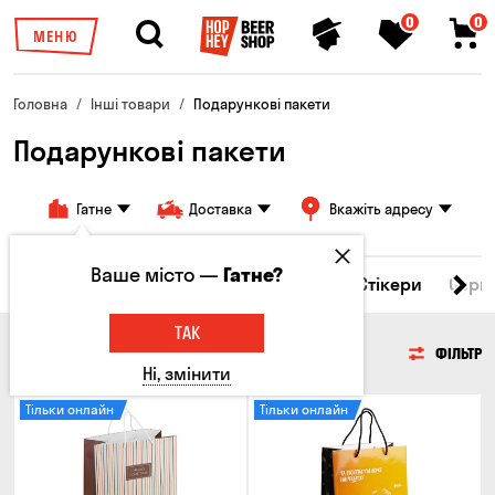
0
0
МЕНЮ
Головна
Інші товари
Подарункові пакети
Подарункові пакети
Гатне
Доставка
Вкажіть адресу
Ваше місто —
Гатне?
кухлі
Брелоки
Подарункові пакети
Стікери
Серв
ТАК
ПОДАРУНКОВІ ПАКЕТИ
ФІЛЬТР
Ні, змінити
Тільки онлайн
Тільки онлайн