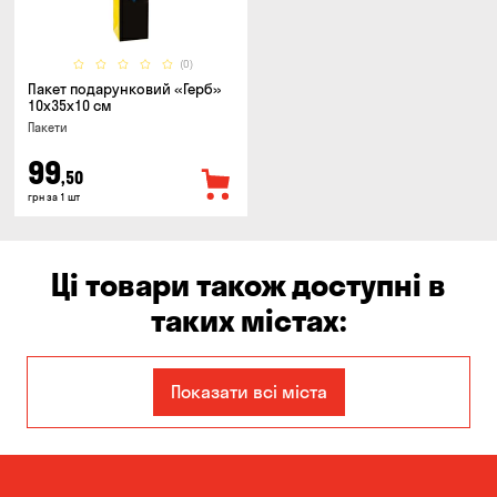
(0)
Пакет подарунковий «Герб»
10x35x10 см
Пакети
99
,50
грн за 1 шт
Ці товари також доступні в
таких містах:
Дніпро
Запоріжжя
Показати всі міста
Кам'янське
Київ
Кропивницький
Миколаїв