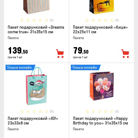
(0)
(0)
Пакет подарунковий «Dreams
Пакет подарунковий «Киця»
come true» 31x35x15 см
22x25x11 см
Пакети
Пакети
139
79
,50
,50
грн за 1 шт
грн за 1 шт
Тільки онлайн
Тільки онлайн
(0)
(0)
Пакет подарунковий «ХО!»
Пакет подарунковий «Happy
23x33x8 см
Birthday to you» 31x35x15 cм
Пакети
Пакети