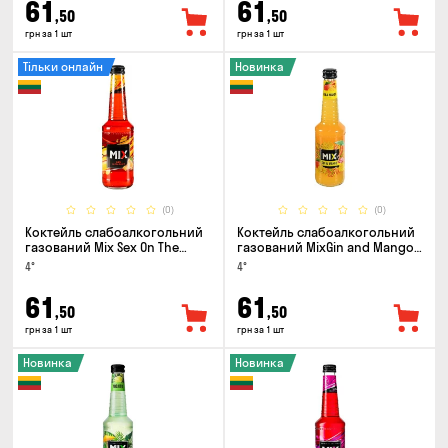
61
61
,50
,50
грн за 1 шт
грн за 1 шт
Тільки онлайн
Новинка
(0)
(0)
Коктейль слабоалкогольний
Коктейль слабоалкогольний
газований Mix Sex On The
газований MixGin and Mango
Beach 0.33л
0.33л
4°
4°
61
61
,50
,50
грн за 1 шт
грн за 1 шт
Новинка
Новинка