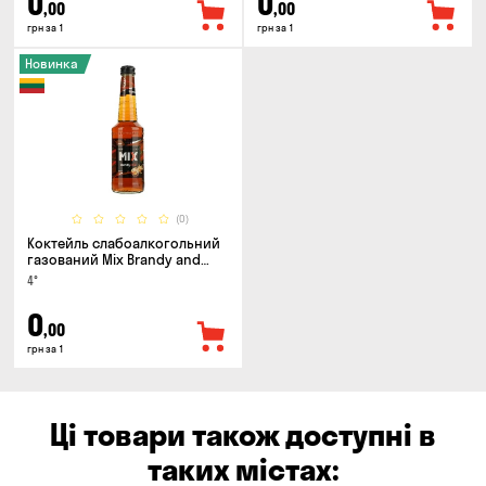
0
0
,00
,00
грн за 1
грн за 1
Новинка
(0)
Коктейль слабоалкогольний
газований Mix Brandy and
Cola 0.33л
4°
0
,00
грн за 1
Ці товари також доступні в
таких містах: