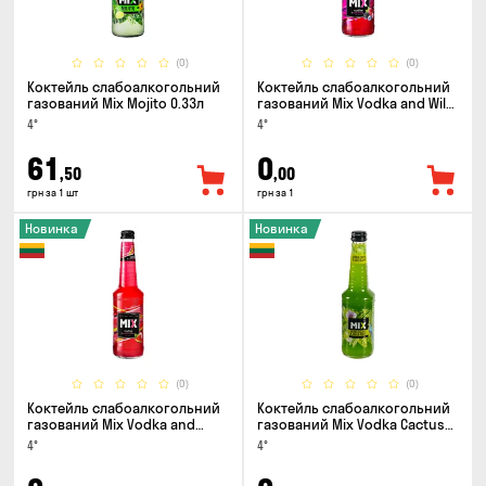
(0)
(0)
Коктейль слабоалкогольний
Коктейль слабоалкогольний
газований Mix Mojito 0.33л
газований Mix Vodka and Wild
Berry 0.33л
4°
4°
61
0
,50
,00
грн за 1 шт
грн за 1
Новинка
Новинка
(0)
(0)
Коктейль слабоалкогольний
Коктейль слабоалкогольний
газований Mix Vodka and
газований Mix Vodka Cactus
Watermelon 0.33л
and Green Apple 0.33л
4°
4°