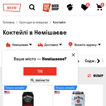
0
0
МЕНЮ
Головна
Сьогодні в пляшках
Коктейлі
Коктейлі в Немішаєве
Немішаєве
Доставка
Вкажіть адресу
Ваше місто —
Немішаєве?
Сидр
Вино
Віскі
Коктейлі
Горілка
Соджу
Л
ТАК
КОКТЕЙЛІ
ФІЛЬТР
Ні, змінити
Тільки онлайн
Тільки онлайн