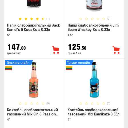
(1)
(0)
Напій слабоалкогольний Jack
Напій слабоалкогольний Jim
Daniel's & Coca Cola 0.33л
Beam Whiskey-Cola 0.33л
5°
4.5°
147
125
,00
,50
грн за 1 шт
грн за 1 шт
Тільки онлайн
Тільки онлайн
(0)
(0)
Коктейль слабоалкогольний
Коктейль слабоалкогольний
газований Mix Gin & Passion
газований Mix Kamikaze 0.33л
fruit 0.33л
4°
4°