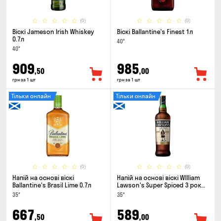
(0)
(0)
Віскі Jameson Irish Whiskey
Віскі Ballantine's Finest 1л
0.7л
40°
40°
909
985
,50
,00
грн за 1 шт
грн за 1 шт
Тільки онлайн
Тільки онлайн
(0)
(0)
Напій на основі віскі
Напій на основі віскі WIlliam
Ballantine's Brasil Lime 0.7л
Lawson's Super Spiced 3 роки
0.7л
35°
35°
667
589
,50
,00