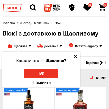
0
0
МЕНЮ
Головна
Сьогодні в пляшках
Віскі
Віскі з доставкою в Щасливому
Щасливе
Доставка
Вкажіть адресу
Ваше місто —
Щасливе?
Пиво
Сидр
Вино
Віскі
Коктейлі
Горілка
С
ТАК
ВІСКІ
ФІЛЬТР
Ні, змінити
Тільки онлайн
Тільки онлайн