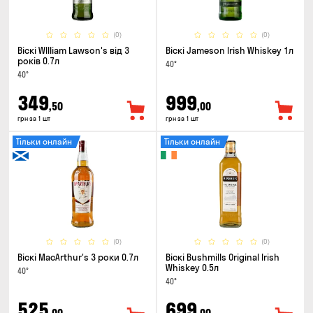
(0)
(0)
Віскі WIlliam Lawson's від 3
Віскі Jameson Irish Whiskey 1л
років 0.7л
40°
40°
349
999
,50
,00
грн за 1 шт
грн за 1 шт
Тільки онлайн
Тільки онлайн
(0)
(0)
Віскі MacArthur's 3 роки 0.7л
Віскі Bushmills Original Irish
Whiskey 0.5л
40°
40°
525
699