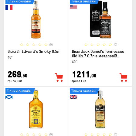
Тільки онлайн
Тільки онлайн
(0)
(0)
Віскі Sir Edward's Smoky 0.5л
Віскі Jack Daniel's Tennessee
Old No.7 0.7л в металевій
40°
коробці
40°
269
1211
,50
,00
грн за 1 шт
грн за 1 шт
Тільки онлайн
Тільки онлайн
(0)
(0)