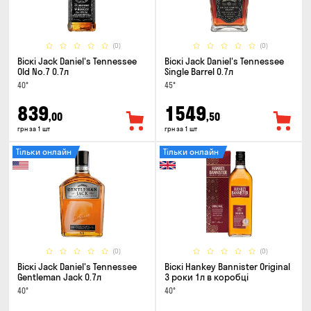
(0)
(0)
Віскі Jack Daniel's Tennessee
Віскі Jack Daniel's Tennessee
Old No.7 0.7л
Single Barrel 0.7л
40°
45°
839
1549
,00
,50
грн за 1 шт
грн за 1 шт
Тільки онлайн
Тільки онлайн
(0)
(0)
Віскі Jack Daniel's Tennessee
Віскі Hankey Bannister Original
Gentleman Jack 0.7л
3 роки 1л в коробці
40°
40°