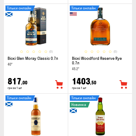
Тільки онлайн
Тільки онлайн
(0)
(0)
Віскі Glen Moray Classic 0.7л
Віскі Woodford Reserve Rye
0.7л
40°
45.2°
817
1403
,00
,50
грн за 1 шт
грн за 1 шт
Тільки онлайн
Тільки онлайн
Новинка