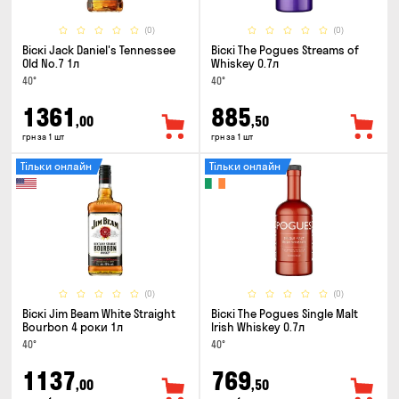
(0)
(0)
Віскі Jack Daniel's Tennessee
Віскі The Pogues Streams of
Old No.7 1л
Whiskey 0.7л
40°
40°
1361
885
,00
,50
грн за 1 шт
грн за 1 шт
Тільки онлайн
Тільки онлайн
(0)
(0)
Віскі Jim Beam White Straight
Віскі The Pogues Single Malt
Bourbon 4 роки 1л
Irish Whiskey 0.7л
40°
40°
1137
769
,00
,50