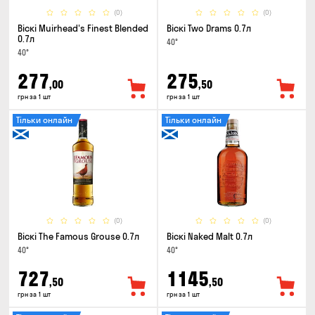
(0)
(0)
Віскі Muirhead's Finest Blended
Віскі Two Drams 0.7л
0.7л
40°
40°
277
275
,00
,50
грн за 1 шт
грн за 1 шт
Тільки онлайн
Тільки онлайн
(0)
(0)
Віскі The Famous Grouse 0.7л
Віскі Naked Malt 0.7л
40°
40°
727
1145
,50
,50
грн за 1 шт
грн за 1 шт