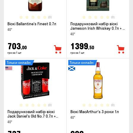
(0)
(0)
Віскі Ballantine's Finest 0.7л
Подарунковий набір віскі
Jameson Irish Whiskey 0.7л + 2
40°
склянки
40°
703
1399
,00
,50
грн за 1 шт
грн за 1 шт
Тільки онлайн
Тільки онлайн
(0)
(0)
Подарунковий набір віскі
Віскі MacArthur's 3 роки 1л
Jack Daniel's Old No.7 0.7л +
40°
Coca-Cola 0.33л x 2шт
40°