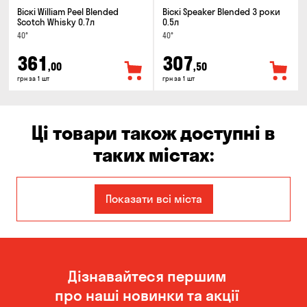
Віскі William Peel Blended
Віскі Speaker Blended 3 роки
Scotch Whisky 0.7л
0.5л
40°
40°
361
307
,00
,50
грн за 1 шт
грн за 1 шт
Ці товари також доступні в
таких містах:
Дніпро
Запоріжжя
Показати всі міста
Кам'янське
Київ
Кропивницький
Миколаїв
Дізнавайтеся першим
Новоселівка
Одеса
про наші новинки та акції
Олександрівка
Орлівщина