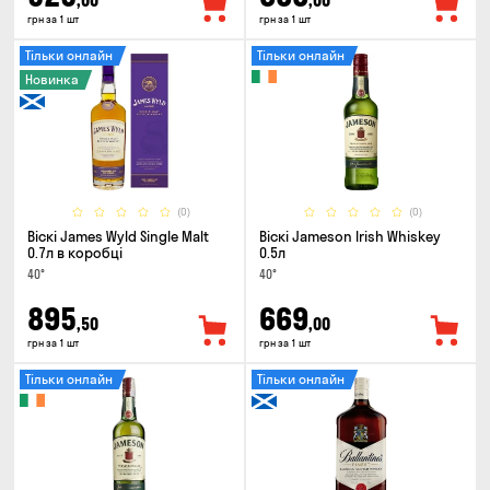
,00
,00
грн за 1 шт
грн за 1 шт
Тільки онлайн
Тільки онлайн
Новинка
(0)
(0)
Віскі James Wyld Single Malt
Віскі Jameson Irish Whiskey
0.7л в коробці
0.5л
40°
40°
895
669
,50
,00
грн за 1 шт
грн за 1 шт
Тільки онлайн
Тільки онлайн