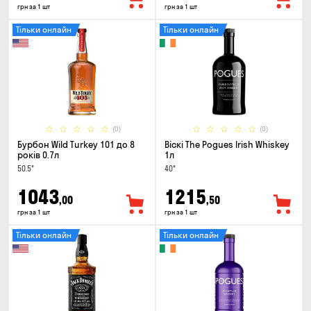
грн за 1 шт
грн за 1 шт
Тільки онлайн
Тільки онлайн
(0)
(0)
Бурбон Wild Turkey 101 до 8
Віскі The Pogues Irish Whiskey
років 0.7л
1л
50.5°
40°
1043
1215
,00
,50
грн за 1 шт
грн за 1 шт
Тільки онлайн
Тільки онлайн