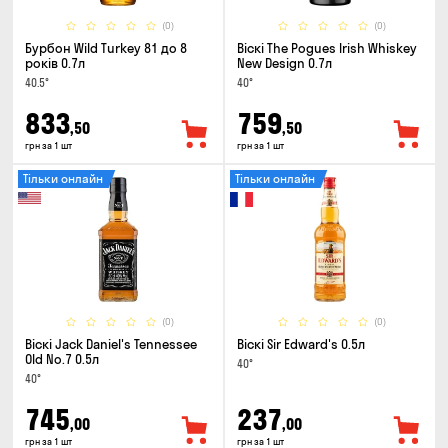
(0)
(0)
Бурбон Wild Turkey 81 до 8
Віскі The Pogues Irish Whiskey
років 0.7л
New Design 0.7л
40.5°
40°
833
759
,50
,50
грн за 1 шт
грн за 1 шт
Тільки онлайн
Тільки онлайн
(0)
(0)
Віскі Jack Daniel's Tennessee
Віскі Sir Edward's 0.5л
Old No.7 0.5л
40°
40°
745
237
,00
,00
грн за 1 шт
грн за 1 шт