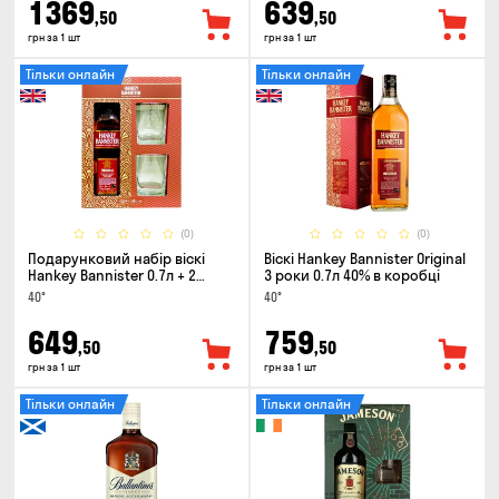
1369
639
,50
,50
грн за 1 шт
грн за 1 шт
Тільки онлайн
Тільки онлайн
(0)
(0)
Подарунковий набір віскі
Віскі Hankey Bannister Original
Hankey Bannister 0.7л + 2
3 роки 0.7л 40% в коробці
склянки
40°
40°
649
759
,50
,50
грн за 1 шт
грн за 1 шт
Тільки онлайн
Тільки онлайн