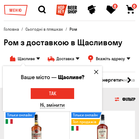
0
0
МЕНЮ
Головна
Сьогодні в пляшках
Ром
Ром з доставкою в Щасливому
Щасливе
Доставка
Вкажіть адресу
Ваше місто —
Щасливе?
 бренді
Джин
Текіла
Ром
Вода
Енергетичні нап
ТАК
РОМ
ФІЛЬТР
Ні, змінити
Тільки онлайн
Тільки онлайн
Топ продажів