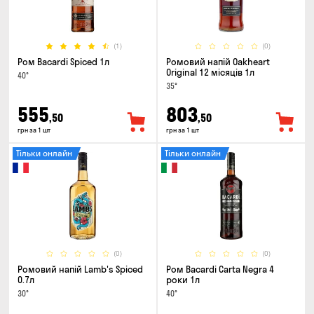
(1)
(0)
Ром Bacardi Spiced 1л
Ромовий напій Oakheart
Original 12 місяців 1л
40°
35°
555
803
,50
,50
грн за 1 шт
грн за 1 шт
Тільки онлайн
Тільки онлайн
(0)
(0)
Ромовий напій Lamb's Spiced
Ром Bacardi Carta Negra 4
0.7л
роки 1л
30°
40°