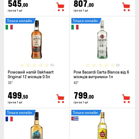
545
807
,00
,00
грн за 1 шт
грн за 1 шт
Тільки онлайн
Тільки онлайн
(0)
(0)
Ромовий напій Oakheart
Ром Bacardi Carta Blanca від 6
Original 12 місяців 0.5л
місяців витримки 1л
35°
40°
499
799
,50
,00
грн за 1 шт
грн за 1 шт
Тільки онлайн
Тільки онлайн