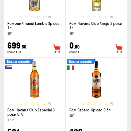
(0)
(0)
Ромовий напій Lamb's Spiced
Ром Havana Club Anejo 3 роки
1л
1л
30°
40°
699
0
,50
,00
грн за 1 шт
грн за 1
Тільки онлайн
Тільки онлайн
(0)
(0)
Ром Havana Club Especial 3
Ром Bacardi Spiced 0.5л
роки 0.7л
40°
37.5°