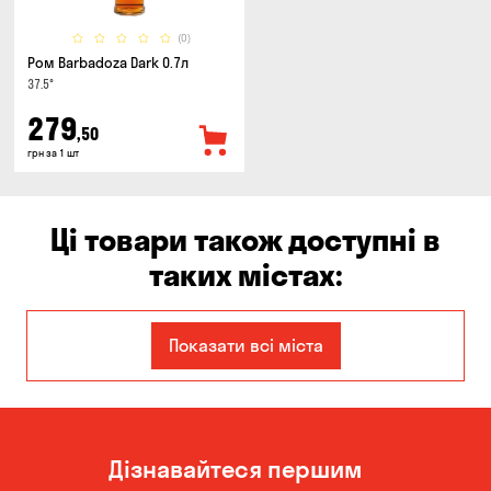
(0)
Ром Barbadoza Dark 0.7л
37.5°
279
,50
грн за 1 шт
Ці товари також доступні в
таких містах:
Дніпро
Запоріжжя
Показати всі міста
Кам'янське
Київ
Кропивницький
Миколаїв
Дізнавайтеся першим
Одеса
Олександрівка