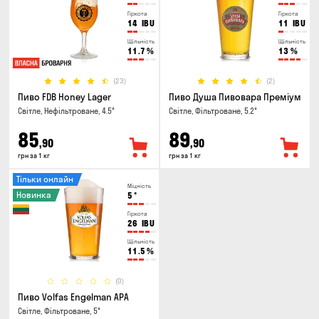
Гіркота
Гіркота
14
IBU
11
IBU
Щільність
Щільність
11.7
%
13
%
(23)
(2)
Пиво FDB Honey Lager
Пиво Душа Пивовара Преміум
Світле, Нефільтроване, 4.5°
Світле, Фільтроване, 5.2°
85
89
,90
,90
грн за 1 кг
грн за 1 кг
Тільки онлайн
Міцність
Новинка
5
°
Гіркота
26
IBU
Щільність
11.5
%
(0)
Пиво Volfas Engelman APA
Світле, Фільтроване, 5°