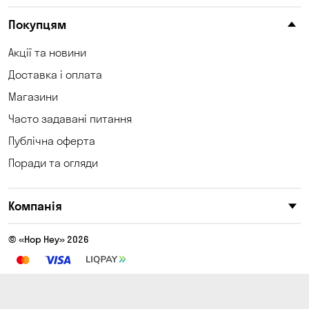
Клинці
Княжичі
Покупцям
Корсунці
Котівка
Акції та новини
Доставка і оплата
Коцюбинське
Кошари
Магазини
Красносілка
Кременчук
Часто задавані питання
Кривий Ріг
Кривуші
Публічна оферта
Поради та огляди
Кропивницький
Крюківщина
Куліші
Кушугум
Компанія
Лозуватка
Ліски
© «Hop Hey» 2026
Лісники
Мала Кохнівка
Маламівка
Мар'янівка
Матвіївка
Миколаїв