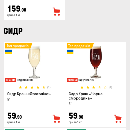
159
,00
грн за 1 кг
СИДР
Топ продажів
Топ продажів
(5)
(4)
Сидр Краш «Фраголіно»
Сидр Краш «Чорна
смородина»
5°
5°
59
59
,90
,90
грн за 1 кг
грн за 1 кг