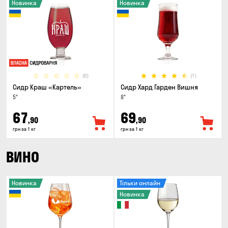
Новинка
Новинка
(0)
(1)
Сидр Краш «Картель»
Сидр Хард Гарден Вишня
5°
8°
67
69
,90
,90
грн за 1 кг
грн за 1 кг
ВИНО
Новинка
Тільки онлайн
Новинка