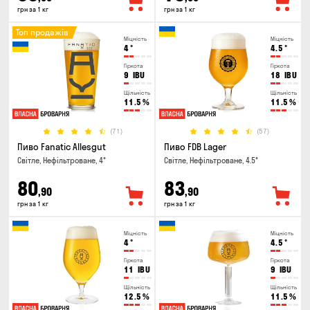
грн за 1 кг
грн за 1 кг
Топ продажів
Міцність
Міцність
4
°
4.5
°
Гіркота
Гіркота
9
IBU
18
IBU
Щільність
Щільність
11.5
%
11.5
%
(71)
(57)
Пиво Fanatic Allesgut
Пиво FDB Lager
Світле, Нефільтроване, 4°
Світле, Нефільтроване, 4.5°
80
83
,90
,90
грн за 1 кг
грн за 1 кг
Міцність
Міцність
4
°
4.5
°
Гіркота
Гіркота
11
IBU
9
IBU
Щільність
Щільність
12.5
%
11.5
%