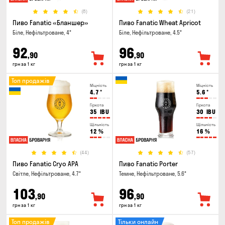
(8)
(21)
Пиво Fanatic «Бланшер»
Пиво Fanatic Wheat Apricot
Біле, Нефільтроване, 4°
Біле, Нефільтроване, 4.5°
92
96
,90
,90
грн за 1 кг
грн за 1 кг
Топ продажів
Міцність
Міцність
4.7
°
5.6
°
Гіркота
Гіркота
35
IBU
30
IBU
Щільність
Щільність
12
%
16
%
(44)
(57)
Пиво Fanatic Cryo APA
Пиво Fanatic Porter
Світле, Нефільтроване, 4.7°
Темне, Нефільтроване, 5.6°
103
96
,90
,90
грн за 1 кг
грн за 1 кг
Топ продажів
Тільки онлайн