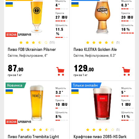
Міцність
Міцність
4
°
6.3
°
Гіркота
Гіркота
27
IBU
20
IBU
Щільність
Щільність
11.5
16
%
%
(55)
(5)
Пиво FDB Ukrainian Pilsner
Пиво KLEПКА Golden Ale
Світле, Нефільтроване, 4°
Світле, Нефільтроване, 6.3°
87
129
,90
,00
грн за 1 кг
грн за 1 кг
Новинка
Тільки онлайн
Міцність
Міцність
3.2
°
5
°
Гіркота
Гіркота
10
IBU
1
IBU
Щільність
Щільність
8
%
11
%
(1)
(5)
Пиво Fanatic Trembita Light
Крафтове пиво 2085-HS Dark