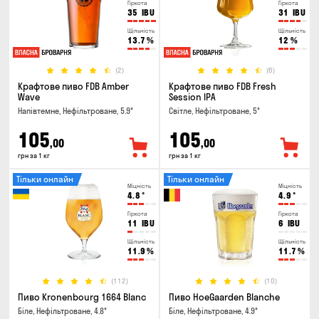
Гіркота
Гіркота
35
IBU
31
IBU
Щільність
Щільність
13.7
%
12
%
(2)
(6)
Крафтове пиво FDB Amber
Крафтове пиво FDB Fresh
Wave
Session IPA
Напівтемне, Нефільтроване, 5.9°
Світле, Нефільтроване, 5°
105
105
,00
,00
грн за 1 кг
грн за 1 кг
Тільки онлайн
Тільки онлайн
Міцність
Міцність
4.8
°
4.9
°
Гіркота
Гіркота
11
IBU
6
IBU
Щільність
Щільність
11.9
%
11.7
%
(112)
(10)
Пиво Kronenbourg 1664 Blanc
Пиво HoeGaarden Blanche
Біле, Нефільтроване, 4.8°
Біле, Нефільтроване, 4.9°