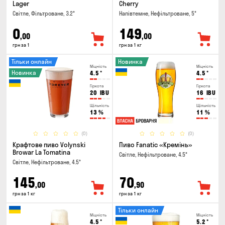
Lager
Cherry
Світле, Фільтроване, 3.2°
Напівтемне, Нефільтроване, 5°
0
149
,00
,00
грн за 1
грн за 1 кг
Тільки онлайн
Новинка
Міцність
Міцність
Новинка
4.5
°
4.5
°
Гіркота
Гіркота
20
IBU
16
IBU
Щільність
Щільність
13
%
11
%
(0)
(0)
Крафтове пиво Volynski
Пиво Fanatic «Кремінь»
Browar La Tomatina
Світле, Нефільтроване, 4.5°
Світле, Нефільтроване, 4.5°
145
70
,00
,90
грн за 1 кг
грн за 1 кг
Тільки онлайн
Міцність
Міцність
4.5
°
5.2
°