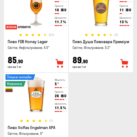
Гіркота
Гіркота
14
IBU
11
IBU
Щільність
Щільність
11.7
%
13
%
(23)
(2)
Пиво FDB Honey Lager
Пиво Душа Пивовара Преміум
Світле, Нефільтроване, 4.5°
Світле, Фільтроване, 5.2°
85
89
,90
,90
грн за 1 кг
грн за 1 кг
Тільки онлайн
Міцність
Новинка
5
°
Гіркота
26
IBU
Щільність
11.5
%
(1)
Пиво Volfas Engelman APA
Світле, Фільтроване, 5°