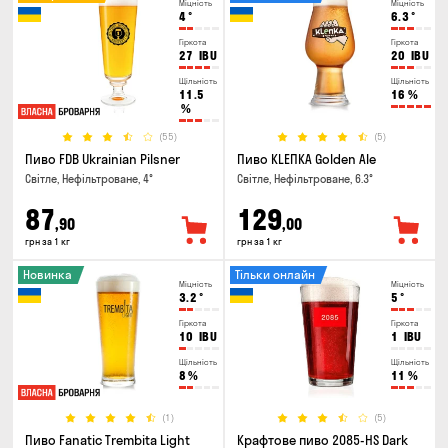
Міцність
Міцність
4
°
6.3
°
Гіркота
Гіркота
27
IBU
20
IBU
Щільність
Щільність
11.5
16
%
%
(55)
(5)
Пиво FDB Ukrainian Pilsner
Пиво KLEПКА Golden Ale
Світле, Нефільтроване, 4°
Світле, Нефільтроване, 6.3°
87
129
,90
,00
грн за 1 кг
грн за 1 кг
Новинка
Тільки онлайн
Міцність
Міцність
3.2
°
5
°
Гіркота
Гіркота
10
IBU
1
IBU
Щільність
Щільність
8
%
11
%
(1)
(5)
Пиво Fanatic Trembita Light
Крафтове пиво 2085-HS Dark