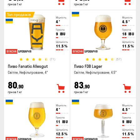
грн за 1 кг
грн за 1 кг
Топ продажів
Міцність
Міцність
4
°
4.5
°
Гіркота
Гіркота
9
IBU
18
IBU
Щільність
Щільність
11.5
%
11.5
%
(71)
(57)
Пиво Fanatic Allesgut
Пиво FDB Lager
Світле, Нефільтроване, 4°
Світле, Нефільтроване, 4.5°
80
83
,90
,90
грн за 1 кг
грн за 1 кг
Міцність
Міцність
4
°
4.5
°
Гіркота
Гіркота
11
IBU
9
IBU
Щільність
Щільність
12.5
%
11.5
%