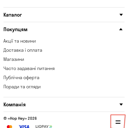
Карнаухівка
Катеринівка
Каталог
Келеберда
Київ
Клинці
Княжичі
Покупцям
Котівка
Коцюбинське
Акції та новини
Доставка і оплата
Кошари
Красносілка
Магазини
Кременчук
Кривий Ріг
Часто задавані питання
Кривуші
Кропивницький
Публічна оферта
Поради та огляди
Крюківщина
Куліші
Кушугум
Лозуватка
Компанія
Ліски
Лісники
© «Hop Hey» 2026
Мала Кохнівка
Маламівка