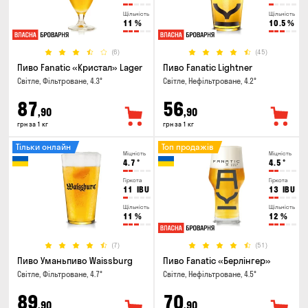
Щільність
Щільність
11
%
10.5
%
(6)
(45)
Пиво Fanatic «Кристал» Lager
Пиво Fanatic Lightner
Світле, Фільтроване, 4.3°
Світле, Нефільтроване, 4.2°
87
56
,90
,90
грн за 1 кг
грн за 1 кг
Тільки онлайн
Топ продажів
Міцність
Міцність
4.7
°
4.5
°
Гіркота
Гіркота
11
IBU
13
IBU
Щільність
Щільність
11
%
12
%
(7)
(51)
Пиво Уманьпиво Waissburg
Пиво Fanatic «Берлінгер»
Світле, Фільтроване, 4.7°
Світле, Нефільтроване, 4.5°
89
70
,90
,90