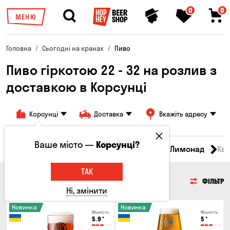
0
0
МЕНЮ
Головна
Сьогодні на кранах
Пиво
Пиво гіркотою 22 - 32 на розлив з
доставкою в Корсунці
Корсунці
Доставка
Вкажіть адресу
Ваше місто —
Корсунці?
Всі товари
Пиво
Сидр
Вино
Лимонад
Кв
ТАК
ПИВО
ФІЛЬТР
Ні, змінити
Новинка
Новинка
Міцність
Міцність
5.9
°
5
°