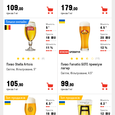
109
179
,00
,00
грн за 1 кг
грн за 1 кг
Тільки онлайн
Міцність
Міцність
5
°
4.5
°
Гіркота
Гіркота
18
IBU
20
IBU
Щільність
Щільність
11
%
12
%
(4)
(15)
Пиво Stella Artois
Пиво Fanatic БОТЕ преміум
лагер
Світле, Фільтроване, 5°
Світле, Фільтроване, 4.5°
105
99
,90
,90
грн за 1 кг
грн за 1 кг
Топ продажів
Топ продажів
Міцність
Міцність
4.3
°
4.2
°
Гіркота
Гіркота
16
IBU
12
IBU