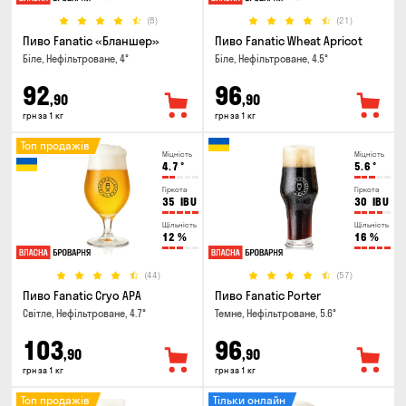
(8)
(21)
Пиво Fanatic «Бланшер»
Пиво Fanatic Wheat Apricot
Біле, Нефільтроване, 4°
Біле, Нефільтроване, 4.5°
92
96
,90
,90
грн за 1 кг
грн за 1 кг
Топ продажів
Міцність
Міцність
4.7
°
5.6
°
Гіркота
Гіркота
35
IBU
30
IBU
Щільність
Щільність
12
%
16
%
(44)
(57)
Пиво Fanatic Cryo APA
Пиво Fanatic Porter
Світле, Нефільтроване, 4.7°
Темне, Нефільтроване, 5.6°
103
96
,90
,90
грн за 1 кг
грн за 1 кг
Топ продажів
Тільки онлайн