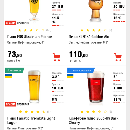
Гіркота
Гіркота
27
IBU
20
IBU
Щільність
Щільність
11.5
16
%
%
(55)
(5)
Пиво FDB Ukrainian Pilsner
Пиво KLEПКА Golden Ale
Світле, Нефільтроване, 4°
Світле, Нефільтроване, 6.3°
73
110
,90
,00
грн за 1 кг
грн за 1 кг
Новинка
Тільки онлайн
Міцність
Міцність
3.2
°
5
°
Гіркота
Гіркота
10
IBU
1
IBU
Щільність
Щільність
8
%
11
%
(1)
(5)
Пиво Fanatic Trembita Light
Крафтове пиво 2085-HS Dark
Lager
Cherry
Світле, Фільтроване, 3.2°
Напівтемне, Нефільтроване, 5°