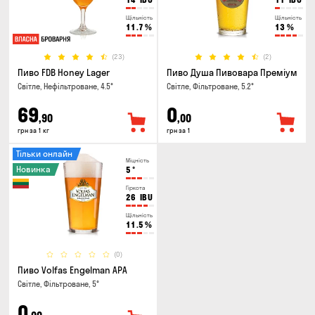
Щільність
Щільність
11.7
%
13
%
(23)
(2)
Пиво FDB Honey Lager
Пиво Душа Пивовара Преміум
Світле, Нефільтроване, 4.5°
Світле, Фільтроване, 5.2°
69
0
,90
,00
грн за 1 кг
грн за 1
Тільки онлайн
Міцність
Новинка
5
°
Гіркота
26
IBU
Щільність
11.5
%
(0)
Пиво Volfas Engelman APA
Світле, Фільтроване, 5°
0