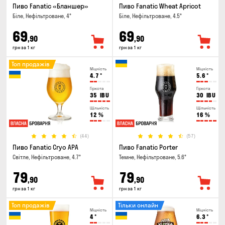
Пиво Fanatic «Бланшер»
Пиво Fanatic Wheat Apricot
Біле, Нефільтроване, 4°
Біле, Нефільтроване, 4.5°
69
69
,90
,90
грн за 1 кг
грн за 1 кг
Топ продажів
Міцність
Міцність
4.7
°
5.6
°
Гіркота
Гіркота
35
IBU
30
IBU
Щільність
Щільність
12
%
16
%
(44)
(57)
Пиво Fanatic Cryo APA
Пиво Fanatic Porter
Світле, Нефільтроване, 4.7°
Темне, Нефільтроване, 5.6°
79
79
,90
,90
грн за 1 кг
грн за 1 кг
Топ продажів
Тільки онлайн
Міцність
Міцність
4
°
6.3
°