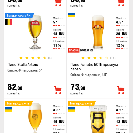
,00
,99
грн за 1 кг
грн за 1 кг
Тільки онлайн
Міцність
Міцність
5
°
4.5
°
Гіркота
Гіркота
18
IBU
20
IBU
Щільність
Щільність
11
%
12
%
(4)
(15)
Пиво Stella Artois
Пиво Fanatic БОТЕ преміум
лагер
Світле, Фільтроване, 5°
Світле, Фільтроване, 4.5°
82
73
,00
,90
грн за 1 кг
грн за 1 кг
Топ продажів
Топ продажів
Міцність
Міцність
4.3
°
4.2
°
Гіркота
Гіркота
16
IBU
12
IBU
Щільність
Щільність