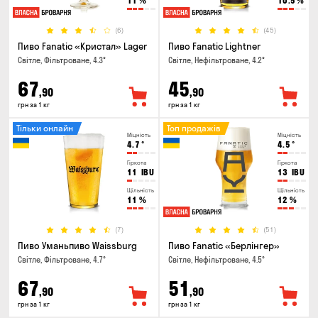
11
%
10.5
%
(6)
(45)
Пиво Fanatic «Кристал» Lager
Пиво Fanatic Lightner
Світле, Фільтроване, 4.3°
Світле, Нефільтроване, 4.2°
67
45
,90
,90
грн за 1 кг
грн за 1 кг
Тільки онлайн
Топ продажів
Міцність
Міцність
4.7
°
4.5
°
Гіркота
Гіркота
11
IBU
13
IBU
Щільність
Щільність
11
%
12
%
(7)
(51)
Пиво Уманьпиво Waissburg
Пиво Fanatic «Берлінгер»
Світле, Фільтроване, 4.7°
Світле, Нефільтроване, 4.5°
67
51
,90
,90
грн за 1 кг
грн за 1 кг