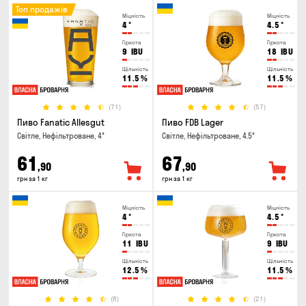
Топ продажів
Міцність
Міцність
4
°
4.5
°
Гіркота
Гіркота
9
IBU
18
IBU
Щільність
Щільність
11.5
%
11.5
%
(71)
(57)
Пиво Fanatic Allesgut
Пиво FDB Lager
Світле, Нефільтроване, 4°
Світле, Нефільтроване, 4.5°
61
67
,90
,90
грн за 1 кг
грн за 1 кг
Міцність
Міцність
4
°
4.5
°
Гіркота
Гіркота
11
IBU
9
IBU
Щільність
Щільність
12.5
%
11.5
%
(8)
(21)