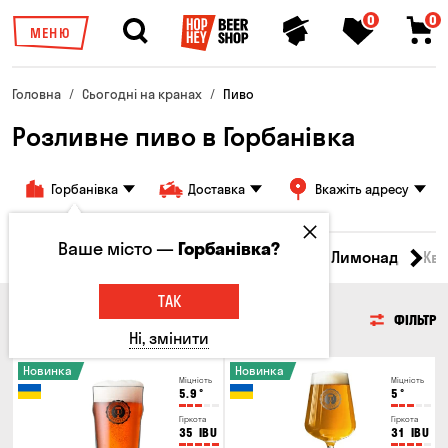
0
0
МЕНЮ
Головна
Сьогодні на кранах
Пиво
Розливне пиво в Горбанівка
Горбанівка
Доставка
Вкажіть адресу
Ваше місто —
Горбанівка?
Всі товари
Пиво
Сидр
Вино
Лимонад
Кв
ТАК
ПИВО
ФІЛЬТР
Ні, змінити
Новинка
Новинка
Міцність
Міцність
5.9
°
5
°
Гіркота
Гіркота
35
IBU
31
IBU