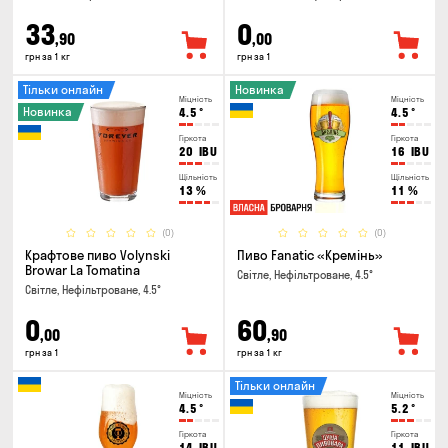
33
0
,90
,00
грн за 1 кг
грн за 1
Тільки онлайн
Новинка
Міцність
Міцність
Новинка
4.5
°
4.5
°
Гіркота
Гіркота
20
IBU
16
IBU
Щільність
Щільність
13
%
11
%
(0)
(0)
Крафтове пиво Volynski
Пиво Fanatic «Кремінь»
Browar La Tomatina
Світле, Нефільтроване, 4.5°
Світле, Нефільтроване, 4.5°
0
60
,00
,90
грн за 1
грн за 1 кг
Тільки онлайн
Міцність
Міцність
4.5
°
5.2
°
Гіркота
Гіркота
14
IBU
11
IBU