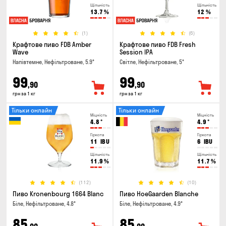
Щільність
Щільність
13.7
%
12
%
(1)
(6)
Крафтове пиво FDB Amber
Крафтове пиво FDB Fresh
Wave
Session IPA
Напівтемне, Нефільтроване, 5.9°
Світле, Нефільтроване, 5°
99
99
,90
,90
грн за 1 кг
грн за 1 кг
Тільки онлайн
Тільки онлайн
Міцність
Міцність
4.8
°
4.9
°
Гіркота
Гіркота
11
IBU
6
IBU
Щільність
Щільність
11.9
%
11.7
%
(112)
(10)
Пиво Kronenbourg 1664 Blanc
Пиво HoeGaarden Blanche
Біле, Нефільтроване, 4.8°
Біле, Нефільтроване, 4.9°
85
85