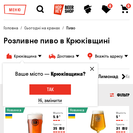
0
0
МЕНЮ
Головна
Сьогодні на кранах
Пиво
Розливне пиво в Крюківщині
Крюківщина
Доставка
Вкажіть адресу
Ваше місто —
Крюківщина?
Всі товари
Пиво
Сидр
Вино
Лимонад
Кв
ТАК
ПИВО
ФІЛЬТР
Ні, змінити
Новинка
Новинка
Міцність
Міцність
5.9
°
5
°
Гіркота
Гіркота
35
IBU
31
IBU