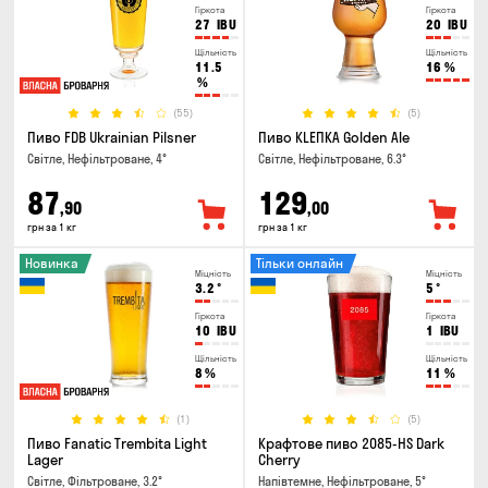
Гіркота
Гіркота
27
IBU
20
IBU
Щільність
Щільність
11.5
16
%
%
(55)
(5)
Пиво FDB Ukrainian Pilsner
Пиво KLEПКА Golden Ale
Світле, Нефільтроване, 4°
Світле, Нефільтроване, 6.3°
87
129
,90
,00
грн за 1 кг
грн за 1 кг
Новинка
Тільки онлайн
Міцність
Міцність
3.2
°
5
°
Гіркота
Гіркота
10
IBU
1
IBU
Щільність
Щільність
8
%
11
%
(1)
(5)
Пиво Fanatic Trembita Light
Крафтове пиво 2085-HS Dark
Lager
Cherry
Світле, Фільтроване, 3.2°
Напівтемне, Нефільтроване, 5°