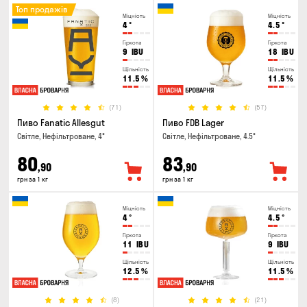
Топ продажів
Міцність
Міцність
4
°
4.5
°
Гіркота
Гіркота
9
IBU
18
IBU
Щільність
Щільність
11.5
%
11.5
%
(71)
(57)
Пиво Fanatic Allesgut
Пиво FDB Lager
Світле, Нефільтроване, 4°
Світле, Нефільтроване, 4.5°
80
83
,90
,90
грн за 1 кг
грн за 1 кг
Міцність
Міцність
4
°
4.5
°
Гіркота
Гіркота
11
IBU
9
IBU
Щільність
Щільність
12.5
%
11.5
%
(8)
(21)