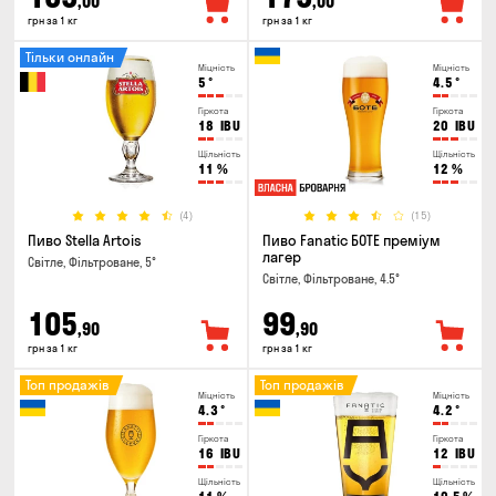
,00
,00
грн за 1 кг
грн за 1 кг
Тільки онлайн
Міцність
Міцність
5
°
4.5
°
Гіркота
Гіркота
18
IBU
20
IBU
Щільність
Щільність
11
%
12
%
(4)
(15)
Пиво Stella Artois
Пиво Fanatic БОТЕ преміум
лагер
Світле, Фільтроване, 5°
Світле, Фільтроване, 4.5°
105
99
,90
,90
грн за 1 кг
грн за 1 кг
Топ продажів
Топ продажів
Міцність
Міцність
4.3
°
4.2
°
Гіркота
Гіркота
16
IBU
12
IBU
Щільність
Щільність