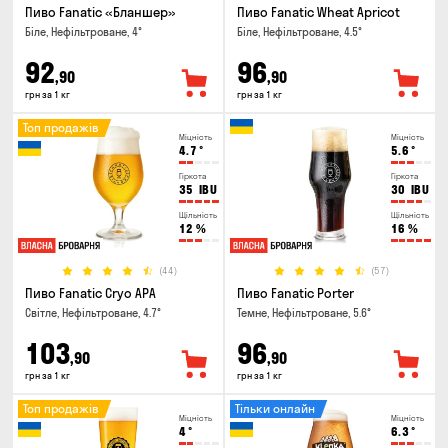
Пиво Fanatic «Бланшер»
Пиво Fanatic Wheat Apricot
Біле, Нефільтроване, 4°
Біле, Нефільтроване, 4.5°
92
96
,90
,90
грн за 1 кг
грн за 1 кг
Топ продажів
Міцність
Міцність
4.7
°
5.6
°
Гіркота
Гіркота
35
IBU
30
IBU
Щільність
Щільність
12
%
16
%
(44)
(57)
Пиво Fanatic Cryo APA
Пиво Fanatic Porter
Світле, Нефільтроване, 4.7°
Темне, Нефільтроване, 5.6°
103
96
,90
,90
грн за 1 кг
грн за 1 кг
Топ продажів
Тільки онлайн
Міцність
Міцність
4
°
6.3
°