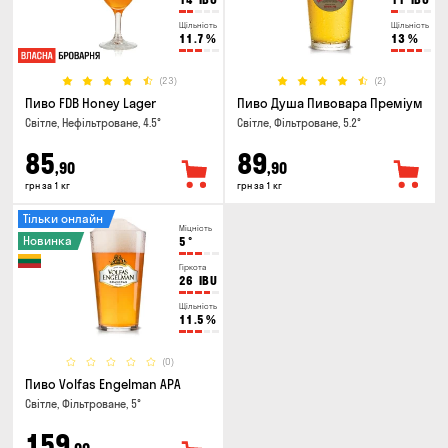
Щільність
Щільність
11.7
%
13
%
(23)
(2)
Пиво FDB Honey Lager
Пиво Душа Пивовара Преміум
Світле, Нефільтроване, 4.5°
Світле, Фільтроване, 5.2°
85
89
,90
,90
грн за 1 кг
грн за 1 кг
Тільки онлайн
Міцність
Новинка
5
°
Гіркота
26
IBU
Щільність
11.5
%
(0)
Пиво Volfas Engelman APA
Світле, Фільтроване, 5°
159