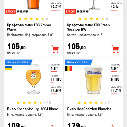
Щільність
Щільність
13.7
%
12
%
(1)
(6)
Крафтове пиво FDB Amber
Крафтове пиво FDB Fresh
Wave
Session IPA
Напівтемне, Нефільтроване, 5.9°
Світле, Нефільтроване, 5°
105
105
,00
,00
грн за 1 кг
грн за 1 кг
Тільки онлайн
Тільки онлайн
Міцність
Міцність
4.8
°
4.9
°
Гіркота
Гіркота
11
IBU
6
IBU
Щільність
Щільність
11.9
%
11.7
%
(112)
(10)
Пиво Kronenbourg 1664 Blanc
Пиво HoeGaarden Blanche
Біле, Нефільтроване, 4.8°
Біле, Нефільтроване, 4.9°
109
179