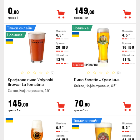
0
149
,00
,00
грн за 1
грн за 1 кг
Тільки онлайн
Новинка
Міцність
Міцність
Новинка
4.5
°
4.5
°
Гіркота
Гіркота
20
IBU
16
IBU
Щільність
Щільність
13
%
11
%
(0)
(0)
Крафтове пиво Volynski
Пиво Fanatic «Кремінь»
Browar La Tomatina
Світле, Нефільтроване, 4.5°
Світле, Нефільтроване, 4.5°
145
70
,00
,90
грн за 1 кг
грн за 1 кг
Тільки онлайн
Міцність
Міцність
4.5
°
5.2
°
Гіркота
Гіркота
14
IBU
11
IBU