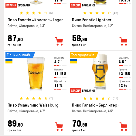
11
%
10.5
%
(6)
(45)
Пиво Fanatic «Кристал» Lager
Пиво Fanatic Lightner
Світле, Фільтроване, 4.3°
Світле, Нефільтроване, 4.2°
87
56
,90
,90
грн за 1 кг
грн за 1 кг
Тільки онлайн
Топ продажів
Міцність
Міцність
4.7
°
4.5
°
Гіркота
Гіркота
11
IBU
13
IBU
Щільність
Щільність
11
%
12
%
(7)
(51)
Пиво Уманьпиво Waissburg
Пиво Fanatic «Берлінгер»
Світле, Фільтроване, 4.7°
Світле, Нефільтроване, 4.5°
89
70
,90
,90
грн за 1 кг
грн за 1 кг