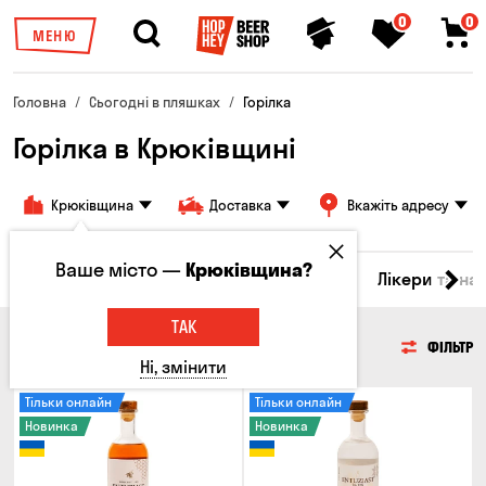
0
0
МЕНЮ
Головна
Сьогодні в пляшках
Горілка
Горілка в Крюківщині
Крюківщина
Доставка
Вкажіть адресу
Ваше місто —
Крюківщина?
ино
Віскі
Коктейлі
Горілка
Соджу
Лікери та на
ТАК
ГОРІЛКА
ФІЛЬТР
Ні, змінити
Тільки онлайн
Тільки онлайн
Новинка
Новинка