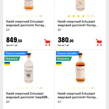
(0)
(1)
Напій спиртний Entuziast
Напій спиртний Entuziast
медовий дистилят Honey
медовий дистилят Honey
Spirit Aged 0.5л
Spirit Pure 0.5л
43°
40°
849
380
,50
,00
грн за 1 шт
грн за 1 шт
Тільки онлайн
Тільки онлайн
Новинка
Новинка
(0)
(0)
Напій спиртний Entuziast
Напій спиртний Entuziast
медовий дистилят meadGIN
медовий дистилят Honey
0.5л
Spirit Apple 0.5л
40°
43°