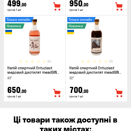
499
950
,00
,00
грн за 1 шт
грн за 1 шт
Тільки онлайн
Тільки онлайн
Новинка
Новинка
(0)
(0)
Напій спиртний Entuziast
Напій спиртний Entuziast
медовий дистилят meadGIN
медовий дистилят meadGIN
Raspberry 0.5л
Sloe 0.5л
43°
32°
650
700
,00
,00
грн за 1 шт
грн за 1 шт
Ці товари також доступні в
таких містах: