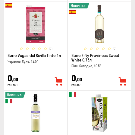
Новинка
(0)
(0)
Вино Vegas del Rivilla Tinto 1л
Вино Fifty Provinces Sweet
White 0.75л
Червоне, Сухе, 12.5°
Біле, Солодке, 10.5°
0
0
,00
,00
грн за 1
грн за 1
Новинка