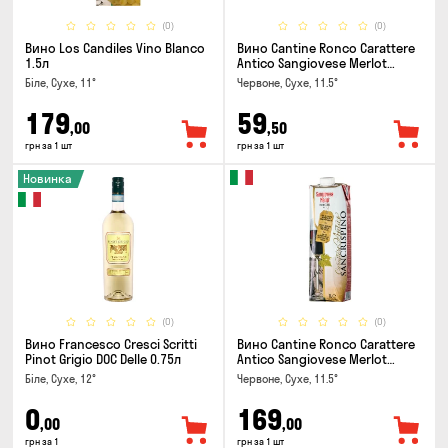
(0)
(0)
Вино Los Candiles Vino Blanco
Вино Cantine Ronco Carattere
1.5л
Antico Sangiovese Merlot
Rubicone IGT 0.25л
Біле, Сухе, 11°
Червоне, Сухе, 11.5°
179
59
,00
,50
грн за 1 шт
грн за 1 шт
Новинка
(0)
(0)
Вино Francesco Cresci Scritti
Вино Cantine Ronco Carattere
Pinot Grigio DOC Delle 0.75л
Antico Sangiovese Merlot
Rubicone IGT 1л
Біле, Сухе, 12°
Червоне, Сухе, 11.5°
0
169
,00
,00
грн за 1
грн за 1 шт