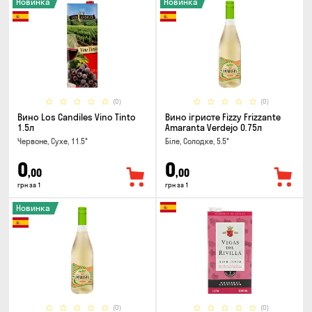
Новинка
Новинка
(0)
(0)
Вино Los Candiles Vino Tinto
Вино ігристе Fizzy Frizzante
1.5л
Amaranta Verdejo 0.75л
Червоне, Сухе, 11.5°
Біле, Солодке, 5.5°
0
0
,00
,00
грн за 1
грн за 1
Новинка
(0)
(0)