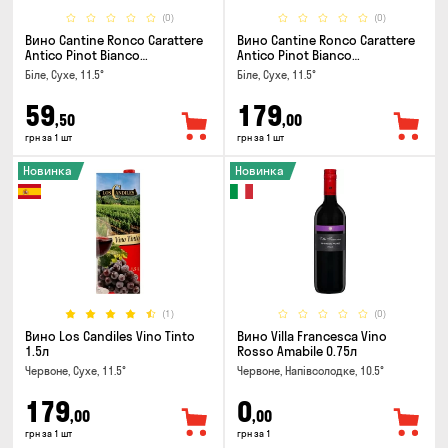
(0)
(0)
Вино Cantine Ronco Carattere
Вино Cantine Ronco Carattere
Antico Pinot Bianco
Antico Pinot Bianco
Chardonnay Rubicone IGT 0.25л
Chardonnay Rubicone IGT 1л
Біле, Сухе, 11.5°
Біле, Сухе, 11.5°
59
179
,50
,00
грн за 1 шт
грн за 1 шт
Новинка
Новинка
(1)
(0)
Вино Los Candiles Vino Tinto
Вино Villa Francesca Vino
1.5л
Rosso Amabile 0.75л
Червоне, Сухе, 11.5°
Червоне, Напівсолодке, 10.5°
179
0
,00
,00
грн за 1 шт
грн за 1