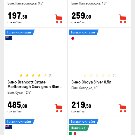
Біле, Напівсолодке, 9.5°
Біле, Напівсолодке, 13°
197
259
,50
,00
грн за 1 шт
грн за 1 шт
Тільки онлайн
Тільки онлайн
(1)
(0)
Вино Brancott Estate
Вино Choya Silver 0.5л
Marlborough Sauvignon Blanc
Біле, Солодке, 10°
0.75л
Біле, Сухе, 12.5°
485
219
,00
,50
грн за 1 шт
грн за 1 шт
Тільки онлайн
Тільки онлайн
Новинка