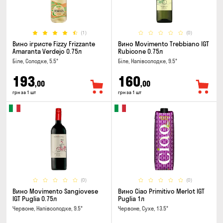
(1)
(0)
Вино ігристе Fizzy Frizzante
Вино Movimento Trebbiano IGT
Amaranta Verdejo 0.75л
Rubicone 0.75л
Біле, Солодке, 5.5°
Біле, Напівсолодке, 9.5°
193
160
,00
,00
грн за 1 шт
грн за 1 шт
(0)
(0)
Вино Movimento Sangiovese
Вино Ciao Primitivo Merlot IGT
IGT Puglia 0.75л
Puglia 1л
Червоне, Напівсолодке, 9.5°
Червоне, Сухе, 13.5°