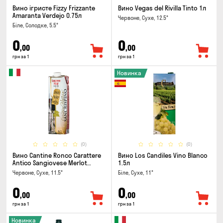
Вино ігристе Fizzy Frizzante
Вино Vegas del Rivilla Tinto 1л
Amaranta Verdejo 0.75л
Червоне, Сухе, 12.5°
Біле, Солодке, 5.5°
0
0
,00
,00
грн за 1
грн за 1
Новинка
(0)
(0)
Вино Cantine Ronco Carattere
Вино Los Candiles Vino Blanco
Antico Sangiovese Merlot
1.5л
Rubicone IGT 1л
Червоне, Сухе, 11.5°
Біле, Сухе, 11°
0
0
,00
,00
грн за 1
грн за 1
Новинка