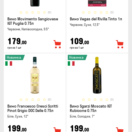
(0)
(0)
Вино Movimento Sangiovese
Вино Vegas del Rivilla Tinto 1л
IGT Puglia 0.75л
Червоне, Сухе, 12.5°
Червоне, Напівсолодке, 9.5°
179
109
,00
,00
грн за 1 шт
грн за 1 шт
Новинка
Новинка
(0)
(0)
Вино Francesco Cresci Scritti
Вино Sgarzi Moscato IGT
Pinot Grigio DOC Delle 0.75л
Rubicone 0.75л
Біле, Сухе, 12°
Біле, Солодке, 7°
199
199
,00
,00