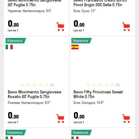
Вино Movimento Sangiovese
Вино Francesco Cresci Scritti
IGT Puglia 0.75л
Pinot Grigio DOC Delle 0.75л
Червоне, Напівсолодке, 9.5°
Біле, Сухе, 12°
0
0
,00
,00
грн за 1
грн за 1
Новинка
Новинка
(0)
(0)
Вино Movimento Sangiovese
Вино Fifty Provinces Sweet
Rosato IGT Puglia 0.75л
White 0.75л
Рожеве, Напівсолодке, 9.5°
Біле, Солодке, 10.5°
0
0
,00
,00
грн за 1
грн за 1
Новинка
Новинка