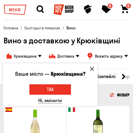
0
0
МЕНЮ
Головна
Сьогодні в пляшках
Вино
Вино з доставкою у Крюківщині
Крюківщина
Доставка
Вкажіть адресу
Ваше місто —
Крюківщина?
і товари
Пиво
Сидр
Вино
Віскі
Коктейлі
Горі
ТАК
ВИНО
ФІЛЬТР
Ні, змінити