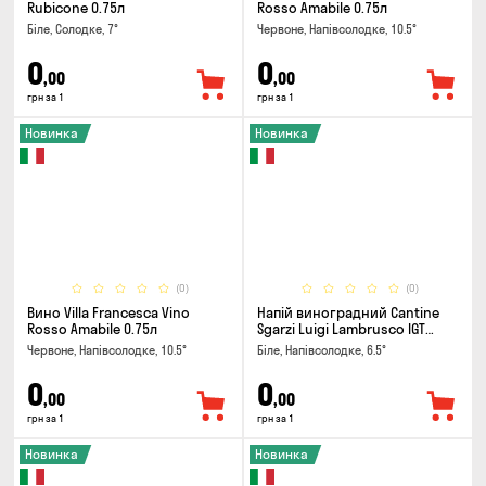
Rubicone 0.75л
Rosso Amabile 0.75л
Біле, Солодке, 7°
Червоне, Напівсолодке, 10.5°
0
0
,00
,00
грн за 1
грн за 1
Новинка
Новинка
(0)
(0)
Вино Villa Francesca Vino
Напій виноградний Cantine
Rosso Amabile 0.75л
Sgarzi Luigi Lambrusco IGT
Emilia Bianca Frizziante 0.75л
Червоне, Напівсолодке, 10.5°
Біле, Напівсолодке, 6.5°
0
0
,00
,00
грн за 1
грн за 1
Новинка
Новинка