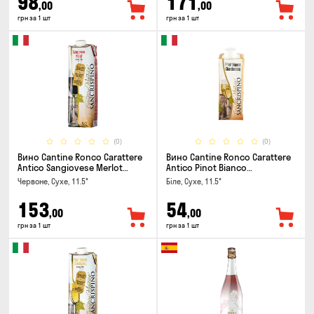
98
171
,00
,00
грн за 1 шт
грн за 1 шт
(0)
(0)
Вино Cantine Ronco Carattere
Вино Cantine Ronco Carattere
Antico Sangiovese Merlot
Antico Pinot Bianco
Rubicone IGT 1л
Chardonnay Rubicone IGT 0.25л
Червоне, Сухе, 11.5°
Біле, Сухе, 11.5°
153
54
,00
,00
грн за 1 шт
грн за 1 шт