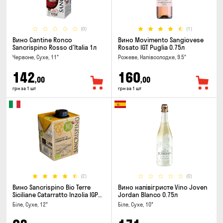
(0)
(1)
Вино Cantine Ronco
Вино Movimento Sangiovese
Sancrispino Rosso d'Italia 1л
Rosato IGT Puglia 0.75л
Червоне, Сухе, 11°
Рожеве, Напівсолодке, 9.5°
142
160
,00
,00
грн за 1 шт
грн за 1 шт
(2)
(0)
Вино Sancrispino Bio Terre
Вино напівігристе Vino Joven
Siciliane Catarratto Inzolia IGP
Jordan Blanco 0.75л
0.5л
Біле, Сухе, 12°
Біле, Сухе, 10°