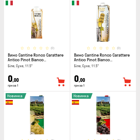
(0)
(0)
Вино Cantine Ronco Carattere
Вино Cantine Ronco Carattere
Antico Pinot Bianco
Antico Pinot Bianco
Chardonnay Rubicone IGT 0.25л
Chardonnay Rubicone IGT 1л
Біле, Сухе, 11.5°
Біле, Сухе, 11.5°
0
0
,00
,00
грн за 1
грн за 1
Новинка
Новинка