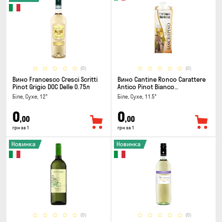
(0)
(0)
Вино Francesco Cresci Scritti
Вино Cantine Ronco Carattere
Pinot Grigio DOC Delle 0.75л
Antico Pinot Bianco
Chardonnay Rubicone IGT 0.25л
Біле, Сухе, 12°
Біле, Сухе, 11.5°
0
0
,00
,00
грн за 1
грн за 1
Новинка
Новинка
(0)
(0)