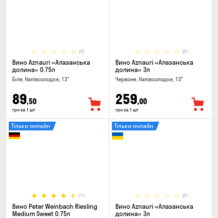
(0)
(0)
Вино Aznauri «Алазанська
Вино Aznauri «Алазанська
долина» 0.75л
долина» 3л
Біле, Напівсолодке, 13°
Червоне, Напівсолодке, 13°
89
259
,50
,00
грн за 1 шт
грн за 1 шт
Тільки онлайн
Тільки онлайн
(1)
(0)
Вино Peter Weinbach Riesling
Вино Aznauri «Алазанська
Medium Sweet 0.75л
долина» 3л