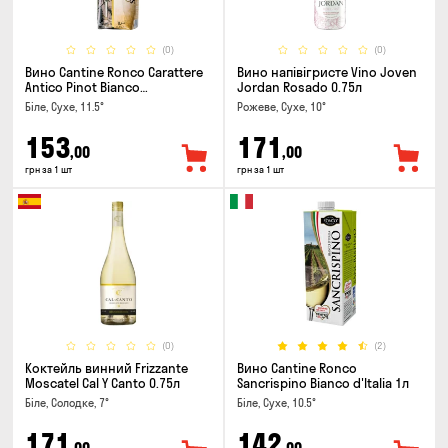
(0)
(0)
Вино Cantine Ronco Carattere
Вино напівігристе Vino Joven
Antico Pinot Bianco
Jordan Rosado 0.75л
Chardonnay Rubicone IGT 1л
Біле, Сухе, 11.5°
Рожеве, Сухе, 10°
153
171
,00
,00
грн за 1 шт
грн за 1 шт
(0)
(2)
Коктейль винний Frizzante
Вино Cantine Ronco
Moscatel Cal Y Canto 0.75л
Sancrispino Bianco d'Italia 1л
Біле, Солодке, 7°
Біле, Сухе, 10.5°
171
142