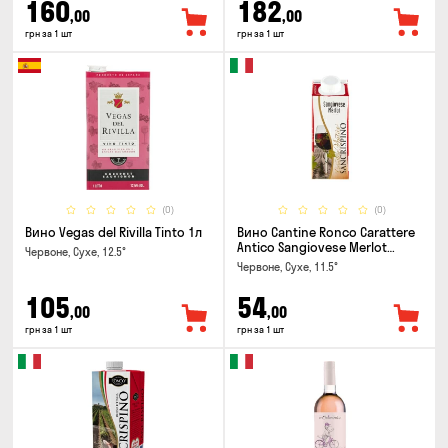
160
182
,00
,00
грн за 1 шт
грн за 1 шт
(0)
(0)
Вино Vegas del Rivilla Tinto 1л
Вино Cantine Ronco Carattere
Antico Sangiovese Merlot
Червоне, Сухе, 12.5°
Rubicone IGT 0.25л
Червоне, Сухе, 11.5°
105
54
,00
,00
грн за 1 шт
грн за 1 шт