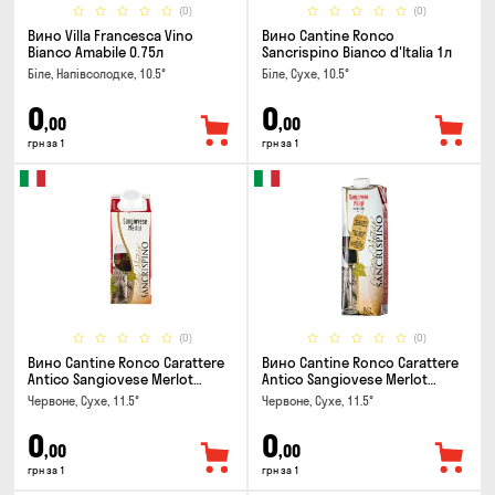
(0)
(0)
Вино Villa Francesca Vino
Вино Cantine Ronco
Bianco Amabile 0.75л
Sancrispino Bianco d'Italia 1л
Біле, Напівсолодке, 10.5°
Біле, Сухе, 10.5°
0
0
,00
,00
грн за 1
грн за 1
(0)
(0)
Вино Cantine Ronco Carattere
Вино Cantine Ronco Carattere
Antico Sangiovese Merlot
Antico Sangiovese Merlot
Rubicone IGT 0.25л
Rubicone IGT 1л
Червоне, Сухе, 11.5°
Червоне, Сухе, 11.5°
0
0
,00
,00
грн за 1
грн за 1