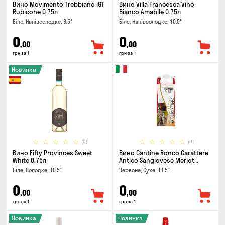
Вино Movimento Trebbiano IGT
Вино Villa Francesca Vino
Rubicone 0.75л
Bianco Amabile 0.75л
Біле, Напівсолодке, 9.5°
Біле, Напівсолодке, 10.5°
0
0
,00
,00
грн за 1
грн за 1
Новинка
(0)
(0)
Вино Fifty Provinces Sweet
Вино Cantine Ronco Carattere
White 0.75л
Antico Sangiovese Merlot
Rubicone IGT 0.25л
Біле, Солодке, 10.5°
Червоне, Сухе, 11.5°
0
0
,00
,00
грн за 1
грн за 1
Новинка
Новинка