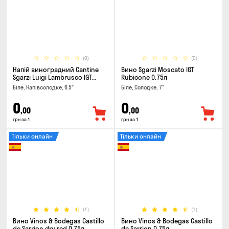
(0)
(0)
Напій виноградний Cantine
Вино Sgarzi Moscato IGT
Sgarzi Luigi Lambrusco IGT
Rubicone 0.75л
Emilia Bianca Frizziante 0.75л
Біле, Напівсолодке, 6.5°
Біле, Солодке, 7°
0
0
,00
,00
грн за 1
грн за 1
Тільки онлайн
Тільки онлайн
(1)
(1)
Вино Vinos & Bodegas Castillo
Вино Vinos & Bodegas Castillo
de Sarrion dry red 0.75л
de Sarrion 0.75л