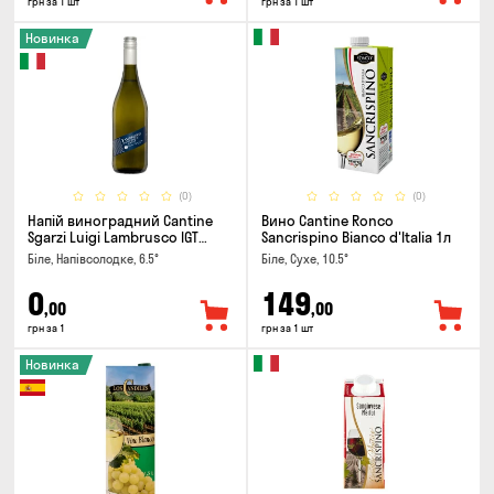
грн за 1 шт
грн за 1 шт
Новинка
(0)
(0)
Напій виноградний Cantine
Вино Cantine Ronco
Sgarzi Luigi Lambrusco IGT
Sancrispino Bianco d'Italia 1л
Emilia Bianca Frizziante 0.75л
Біле, Напівсолодке, 6.5°
Біле, Сухе, 10.5°
0
149
,00
,00
грн за 1
грн за 1 шт
Новинка