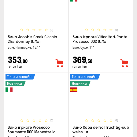
(0)
(0)
Вино Jacob's Creek Classic
Вино ігристе Viticoltori-Ponte
Chardonnay 0.75л
Prosecco DOC 0.75л
Біле, Напівсухе, 13.1°
Біле, Сухе, 11°
353
369
,00
,50
грн за 1 шт
грн за 1 шт
Тільки онлайн
Тільки онлайн
Новинка
Новинка
(0)
(0)
Вино ігристе Prosecco
Вино Copa del Sol fruchtig-sub
Spumante DOC Menestrello
weiss 1л
0.75л