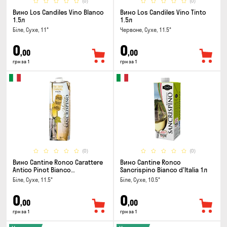
(0)
(0)
Вино Los Candiles Vino Blanco
Вино Los Candiles Vino Tinto
1.5л
1.5л
Біле, Сухе, 11°
Червоне, Сухе, 11.5°
0
0
,00
,00
грн за 1
грн за 1
(0)
(0)
Вино Cantine Ronco Carattere
Вино Cantine Ronco
Antico Pinot Bianco
Sancrispino Bianco d'Italia 1л
Chardonnay Rubicone IGT 1л
Біле, Сухе, 11.5°
Біле, Сухе, 10.5°
0
0
,00
,00
грн за 1
грн за 1