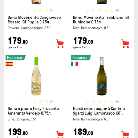
(0)
(0)
Вино Movimento Sangiovese
Вино Movimento Trebbiano IGT
Rosato IGT Puglia 0.75л
Rubicone 0.75л
Рожеве, Напівсолодке, 9.5°
Біле, Напівсолодке, 9.5°
179
179
,00
,00
грн за 1 шт
грн за 1 шт
Новинка
Новинка
(0)
(0)
Вино ігристе Fizzy Frizzante
Напій виноградний Cantine
Amaranta Verdejo 0.75л
Sgarzi Luigi Lambrusco IGT
Emilia Bianca Frizziante 0.75л
Біле, Солодке, 5.5°
Біле, Напівсолодке, 6.5°
199
189
,00
,00