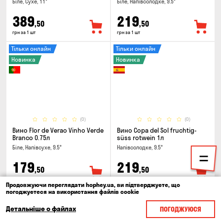
Біле, Сухе, 11°
Біле, Напівсолодке, 9.5°
389
219
,50
,50
грн за 1 шт
грн за 1 шт
Тільки онлайн
Тільки онлайн
Новинка
Новинка
(0)
(0)
Вино Flor de Verao Vinho Verde
Вино Copa del Sol fruchtig-
Branco 0.75л
süss rotwein 1л
Біле, Напівсухе, 9.5°
Напівсолодке, 9.5°
179
219
,50
,50
грн за 1 шт
грн за 1 шт
Продовжуючи переглядати hophey.ua, ви підтверджуєте, що
погоджуєтеся на використання файлів cookie
Тільки онлайн
Новинка
Новинка
Детальніше о файлах
ПОГОДЖУЮСЯ