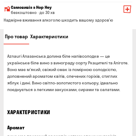
Мінімальна сума всього замовлення — 200 грн
Самовивіз з Hop Hey
Вартість доставки залежить від суми всього замовлення:
безкоштовно · до 30 хв
Від 200 до 299 грн
Мінімальна сума всього замовлення — 250 грн
139 грн
Надмірне вживання алкоголю шкодить вашому здоров'ю
Час складання замовлення — до 30 хв
Від 300 до 399 грн
99 грн
Про товар
Характеристики
Можете без черги забрати з магазину в зручний для
Від 400 до 699 грн
79 грн
Вас час
Оплата:
Від 700 грн
безкоштовно
Aznauri Алазанська долина біле напівсолодке — це
готівкою в магазині
Термін доставки — до 90 хвилин
українське біле вино з винограду сорту Ркацителі та Аліготе.
банківською картою на сайті та в магазині
Воно має м'який, свіжий смак із помірною солодкістю,
*на час доставки можуть впливати повітряні тривоги
Оплата:
доповнений ароматом квітів, спечених горіхів, стиглих
готівкою кур'єру
яблук і дині. Вино світло-золотистого кольору, ідеально
поєднується з легкими закусками, сирами та салатами.
банківською картою на сайті
ХАРАКТЕРИСТИКИ
Аромат