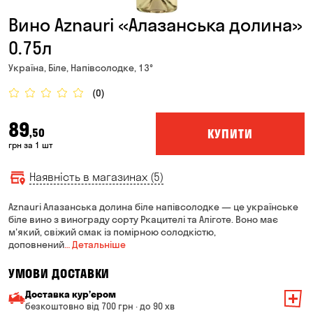
Вино Aznauri «Алазанська долина»
0.75л
Україна, Біле, Напівсолодке, 13°
(0)
89
КУПИТИ
,50
грн за 1 шт
Наявність в магазинах (5)
Aznauri Алазанська долина біле напівсолодке — це українське
біле вино з винограду сорту Ркацителі та Аліготе. Воно має
м'який, свіжий смак із помірною солодкістю,
доповнений
… Детальніше
УМОВИ ДОСТАВКИ
Доставка курʼєром
безкоштовно від 700 грн · до 90 хв