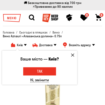
🚚 Безкоштовна доставка від 700 грн
⚡Привеземо до 90 хвилин
0
0
МЕНЮ
Головна
Сьогодні в пляшках
Вино
Вино Aznauri «Алазанська долина» 0.75л
Київ
Доставка
Вкажіть адресу
Тільки онлайн
Ваше місто —
Київ?
ТАК
Ні, змінити