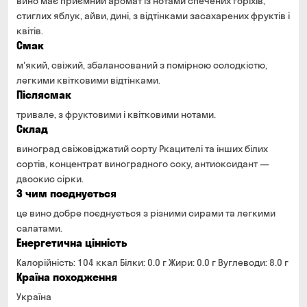
вино має приємний аромат із нотами спечених горіхів,
стиглих яблук, айви, дині, з відтінками засахарених фруктів і
квітів.
Смак
м'який, свіжий, збалансований з помірною солодкістю,
легкими квітковими відтінками.
Післясмак
тривале, з фруктовими і квітковими нотами.
Склад
виноград свіжовіджатий сорту Ркацителі та інших білих
сортів, концентрат виноградного соку, антиоксидант —
двоокис сірки.
З чим поєднується
це вино добре поєднується з різними сирами та легкими
салатами.
Енергетична цінність
Калорійність: 104 ккал Білки: 0.0 г Жири: 0.0 г Вуглеводи: 8.0 г
Країна походження
Україна