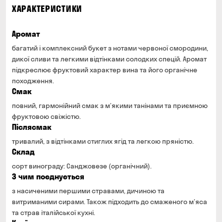
ХАРАКТЕРИСТИКИ
Аромат
багатий і комплексний букет з нотами червоної смородини,
дикої сливи та легкими відтінками солодких спецій. Аромат
підкреслює фруктовий характер вина та його органічне
походження.
Смак
повний, гармонійний смак з м’якими танінами та приємною
фруктовою свіжістю.
Післясмак
тривалий, з відтінками стиглих ягід та легкою пряністю.
Склад
сорт винограду: Санджовезе (органічний).
З чим поєднується
з насиченими першими стравами, дичиною та
витриманими сирами. Також підходить до смаженого м’яса
та страв італійської кухні.