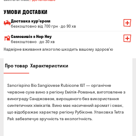
УМОВИ ДОСТАВКИ
Доставка курʼєром
безкоштовно від 700 грн · до 90 хв
Мінімальна сума всього замовлення — 200 грн
Самовивіз з Hop Hey
Вартість доставки залежить від суми всього замовлення:
безкоштовно · до 30 хв
Від 200 до 299 грн
Мінімальна сума всього замовлення — 250 грн
139 грн
Надмірне вживання алкоголю шкодить вашому здоров'ю
Час складання замовлення — до 30 хв
Від 300 до 399 грн
99 грн
Про товар
Характеристики
Можете без черги забрати з магазину в зручний для
Від 400 до 699 грн
79 грн
Вас час
Оплата:
Від 700 грн
безкоштовно
Sancrispino Bio Sangiovese Rubicone IGT — органічне
готівкою в магазині
Термін доставки — до 90 хвилин
червоне сухе вино з регіону Емілія-Романья, виготовлене з
банківською картою на сайті та в магазині
винограду Санджовезе, вирощеного без використання
*на час доставки можуть впливати повітряні тривоги
Оплата:
синтетичних хімікатів. Вино має насичений аромат і смак,
готівкою кур'єру
що відображає характер регіону Рубіконе. Упаковка Tetra
Pak забезпечує зручність та екологічність.
банківською картою на сайті