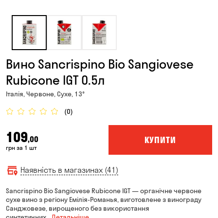
Вино Sancrispino Bio Sangiovese
Rubicone IGT 0.5л
Італія, Червоне, Сухе, 13°
(0)
109
КУПИТИ
,00
грн за 1 шт
Наявність в магазинах (41)
Sancrispino Bio Sangiovese Rubicone IGT — органічне червоне
сухе вино з регіону Емілія-Романья, виготовлене з винограду
Санджовезе, вирощеного без використання
синтетичних
… Детальніше