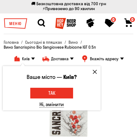
🚚 Безкоштовна доставка від 700 грн
⚡Привеземо до 90 хвилин
0
0
МЕНЮ
Головна
Сьогодні в пляшках
Вино
Вино Sancrispino Bio Sangiovese Rubicone IGT 0.5л
Київ
Доставка
Вкажіть адресу
Ваше місто —
Київ?
ТАК
Ні, змінити