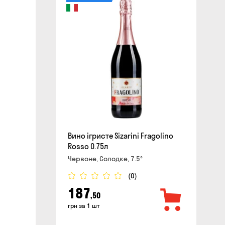
сайті
Вино ігристе Sizarini Fragolino
Rosso 0.75л
Червоне, Солодке, 7.5°
(0)
187
,50
грн за 1 шт