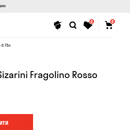
лин
0
0
o 0.75л
izarini Fragolino Rosso
ИТИ