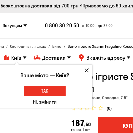
 Безкоштовна доставка від 700 грн
⚡Привеземо до 90 хви
0 800 30 20 50
Покупцям
з 10:00 - до 22:00
на
Сьогодні в пляшках
Вино
Вино ігристе Sizarini Fragolino Ross
Київ
Доставка
Вкажіть адресу
Вино ігристе S
Ваше місто —
Київ?
0.75л
ТАК
Італія, Червоне, Солодке, 7.5°
Ні, змінити
(0)
187
,50
КУП
грн за 1 шт