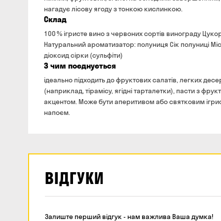
нагадує лісову ягоду з тонкою кислинкою.
Склад
100 % ігристе вино з червоних сортів винограду Цуко
Натуральний ароматизатор: полуниця Сік полуниці Міс
діоксид сірки (сульфіти)
З чим поєднується
ідеально підходить до фруктових салатів, легких десе
(наприклад, тірамісу, ягідні тарталетки), пасти з фру
акцентом. Може бути аперитивом або святковим ігри
напоєм.
ВІДГУКИ
Залиште перший відгук - нам важлива Ваша думка!