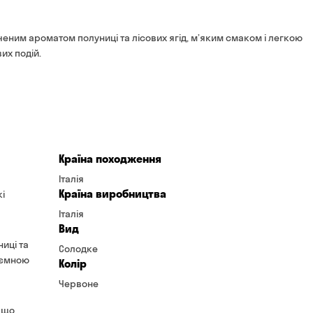
Оплата:
готівкою кур'єру
иченим ароматом полуниці та лісових ягід, м’яким смаком і легкою
банківською картою на 
их подій.
Країна походження
Італія
Країна виробництва
кі
Італія
Вид
иці та
Солодке
иємною
Колір
Червоне
 що