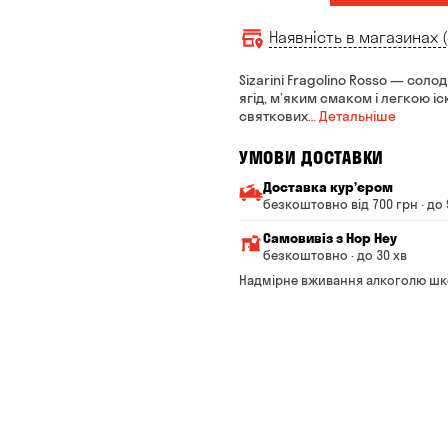
Наявність в магазинах (
Sizarini Fragolino Rosso — сол
ягід, м’яким смаком і легкою іс
святкових
… Детальніше
УМОВИ ДОСТАВКИ
Доставка курʼєром
безкоштовно від 700 грн · до 
Мінімальна сума всього з
Самовивіз з Hop Hey
Вартість доставки залежи
безкоштовно · до 30 хв
Від 200 до 299 грн
Мінімальна сума всьог
Надмірне вживання алкоголю шк
Час складання замовле
Від 300 до 399 грн
Можете без черги забр
Від 400 до 699 грн
Оплата:
готівкою в магазині
Від 700 грн
банківською картою на с
Термін доставки — до 90 
*на час доставки можуть вп