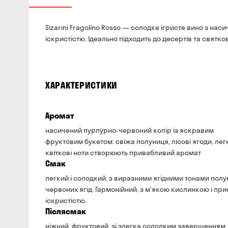
Sizarini Fragolino Rosso — солодке ігристе вино з нас
іскристістю. Ідеально підходить до десертів та святков
ХАРАКТЕРИСТИКИ
Аромат
насичений пурпурно-червоний колір із яскравим
фруктовим букетом: свіжа полуниця, лісові ягоди, лег
квіткові ноти створюють привабливий аромат
Смак
легкий і солодкий, з виразними ягідними тонами полун
червоних ягід. Гармонійний, з м’якою кислинкою і пр
іскристістю.
Післясмак
ніжний, фруктовий, зі злегка солодким завершенням,