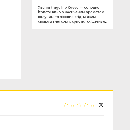
Sizarini Fragolino Rosso — солодке
ігристе вино з насиченим ароматом
полуниці та лісових ягід, м’яким
смаком і легкою іскристістю. Ідеально
підходить до десертів та святкових
подій.
(0)