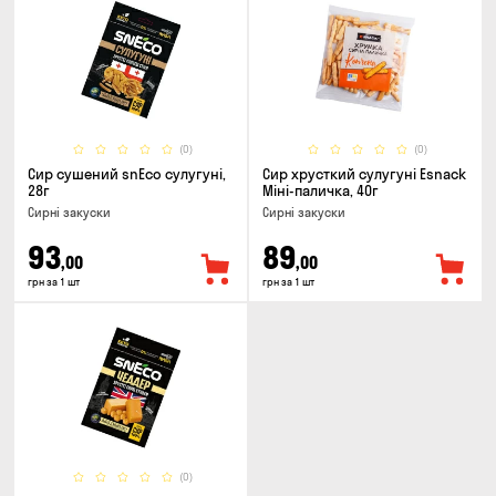
(0)
(0)
Сир сушений snEco сулугуні,
Сир хрусткий сулугунi Esnack
28г
Міні-паличка, 40г
Сирні закуски
Сирні закуски
93
89
,00
,00
грн за 1 шт
грн за 1 шт
(0)