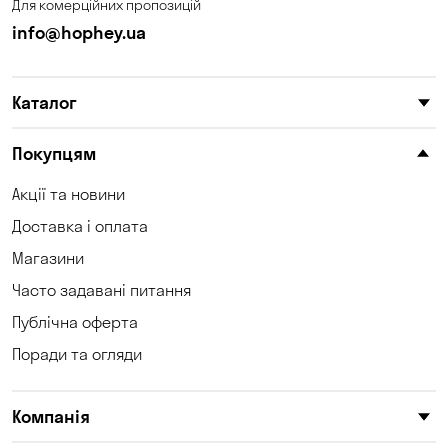
Для комерційних пропозицій
Кам'яні Потоки
Карнаухівка
info@hophey.ua
Катеринівка
Келеберда
Каталог
Київ
Клинці
Княжичі
Корсунці
Покупцям
Котівка
Коцюбинське
Акції та новини
Доставка і оплата
Кошари
Красносілка
Магазини
Кременчук
Кривий Ріг
Часто задавані питання
Кривуші
Кропивницький
Публічна оферта
Поради та огляди
Крюківщина
Куліші
Кушугум
Лозуватка
Компанія
Ліски
Лісники