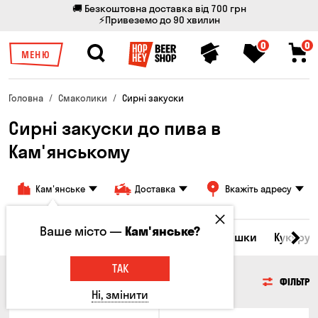
🚚 Безкоштовна доставка від 700 грн
⚡Привеземо до 90 хвилин
0
0
МЕНЮ
Головна
Смаколики
Сирні закуски
Сирні закуски до пива в
Кам'янському
Кам'янське
Доставка
Вкажіть адресу
Ваше місто —
Кам'янське?
ба
Морепродукти
Сирні закуски
Горішки
Кукуруд
ТАК
СИРНІ ЗАКУСКИ
ФІЛЬТР
Ні, змінити