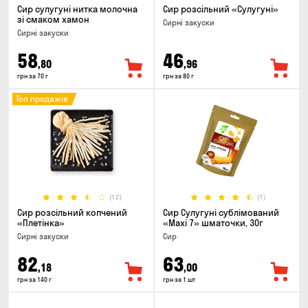
Сир сулугуні нитка молочна
Сир розсільний «Сулугуні»
зі смаком хамон
Сирні закуски
Сирні закуски
58
46
,80
,96
грн за 70 г
грн за 80 г
Топ продажів
(12)
(1)
Сир розсільний копчений
Сир Сулугуні сублімований
«Плетінка»
«Maxi 7» шматочки, 30г
Сирні закуски
Сир
82
63
,18
,00
грн за 140 г
грн за 1 шт