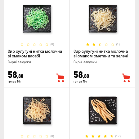
(0)
(1)
Сир сулугуні нитка молочна
Сир сулугуні нитка молочна
зі смаком васабі
зі смаком сметани та зелені
Сирні закуски
Сирні закуски
58
58
,80
,80
грн за 70 г
грн за 70 г
(0)
(17)