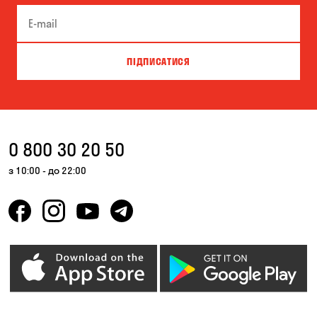
Біла Церква
Білогородка
Велика Северинка
Вишгород
ПІДПИСАТИСЯ
Вишневе
Власівка
Ворзель
Вільна Терешківка
Вільне
Віта-Поштова
0 800 30 20 50
Гатне
Гнідин
з 10:00 - до 22:00
Гора
Горбанівка
Горенка
Горішні Плавні
Гостомель
Дмитрівка
Дніпро
Зазим’є
Запоріжжя
Калинівка