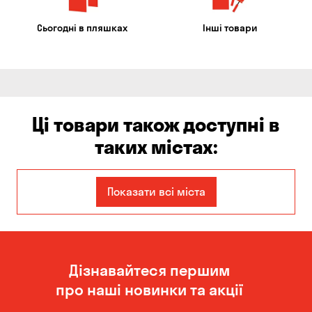
Сьогодні в пляшках
Інші товари
Ці товари також доступні в
таких містах:
Єлизаветівка
Ірпінь
Показати всі міста
Авангард
Бабурка
Балабине
Бережинка
Дізнавайтеся першим
Бориспіль
Боярка
про наші новинки та акції
Бровари
Буча