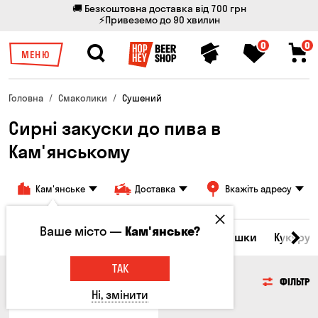
🚚 Безкоштовна доставка від 700 грн
⚡Привеземо до 90 хвилин
0
0
МЕНЮ
Головна
Смаколики
Сушений
Сирні закуски до пива в
Кам'янському
Кам'янське
Доставка
Вкажіть адресу
Ваше місто —
Кам'янське?
ба
Морепродукти
Сирні закуски
Горішки
Кукуруд
ТАК
СИРНІ ЗАКУСКИ
ФІЛЬТР
Ні, змінити