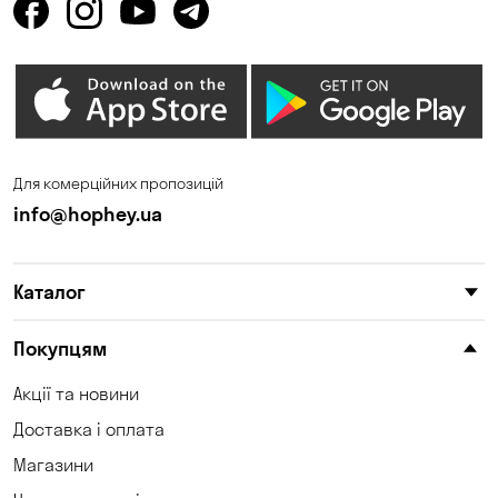
Кам'яні Потоки
Карнаухівка
Катеринівка
Київ
Клинці
Княжичі
Корсунці
Котівка
Для комерційних пропозицій
Красносілка
Кременчук
info@hophey.ua
Кривий Ріг
Кривуші
Каталог
Кропивницький
Крюківщина
Куліші
Кушугум
Покупцям
Лозуватка
Ліски
Акції та новини
Доставка і оплата
Лісники
Мала Кохнівка
Магазини
Маламівка
Мар'янівка