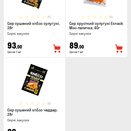
(0)
(0)
Сир сушений snEco сулугуні,
Сир хрусткий сулугунi Esnack
28г
Міні-паличка, 40г
Сирні закуски
Сирні закуски
93
89
,00
,00
грн за 1 шт
грн за 1 шт
(0)
Сир сушений snEco чеддер,
28г
Сирні закуски