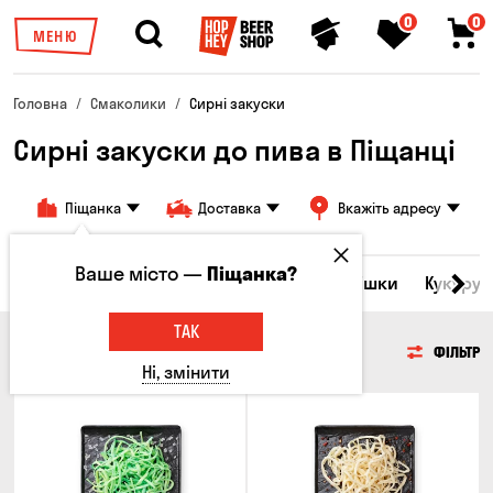
0
0
МЕНЮ
Головна
Смаколики
Сирні закуски
Сирні закуски до пива в Піщанці
Піщанка
Доставка
Вкажіть адресу
Ваше місто —
Піщанка?
ба
Морепродукти
Сирні закуски
Горішки
Кукуруд
ТАК
СИРНІ ЗАКУСКИ
ФІЛЬТР
Ні, змінити