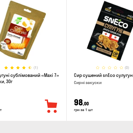
(1)
(0)
угуні сублімований «Maxi 7»
Сир сушений snEco сулуг
и, 30г
Сирні закуски
98
,00
т
грн за 1 шт