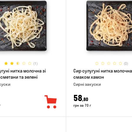
(1)
(0)
угуні нитка молочна зі
Сир сулугуні нитка молочна
сметани та зелені
смаком хамон
куски
Сирні закуски
58
,80
г
грн за 70 г