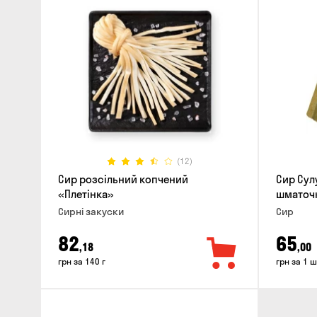
(12)
Сир розсільний копчений
Сир Сул
«Плетінка»
шматочк
Сирні закуски
Сир
82
65
,18
,00
грн за 140 г
грн за 1 ш