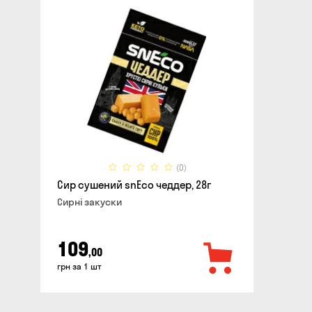
(0)
Сир сушений snEco чеддер, 28г
Сирні закуски
109
,00
грн за 1 шт