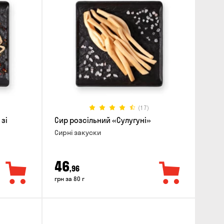
(17)
 зі
Сир розсільний «Сулугуні»
Сирні закуски
46
,96
грн за 80 г