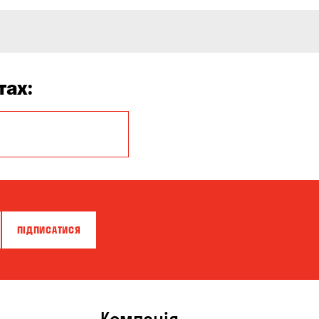
тах:
Балабине
Буча
Вишневе
Віта-Поштова
ПІДПИСАТИСЯ
Горенка
Зазим’є
Карнаухівка
Компанія