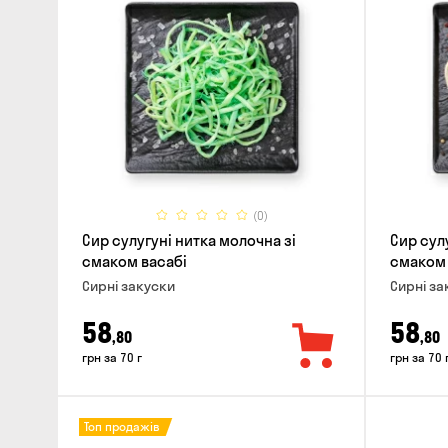
(0)
Сир сулугуні нитка молочна зі
Сир сул
смаком васабі
смаком 
Сирні закуски
Сирні за
58
58
,80
,80
грн за 70 г
грн за 70 
Топ продажів