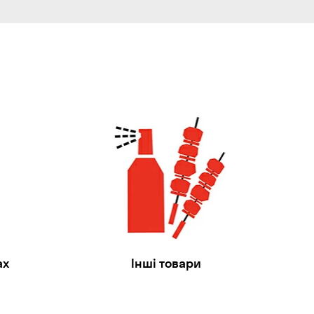
ах
Інші товари