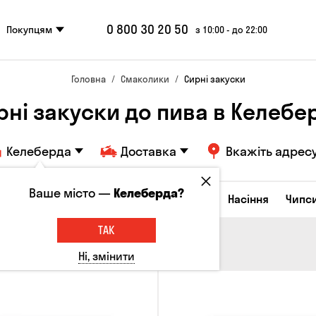
0 800 30 20 50
Покупцям
з 10:00 - до 22:00
Головна
Смаколики
Сирні закуски
рні закуски до пива в Келебе
Келеберда
Доставка
Вкажіть адрес
Ваше місто —
Келеберда?
Сирні закуски
Горішки
Кукурудза
Насіння
Чипс
ТАК
Ні, змінити