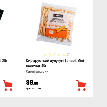
(0)
уні, 28г
Сир хрусткий сулугунi Esnack Міні-
паличка, 40г
Сирні закуски
98
,00
грн за 1 шт