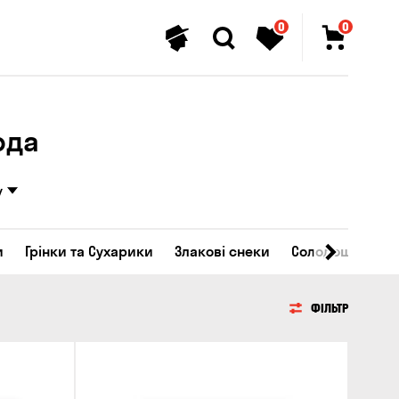
0
0
рда
у
и
Грінки та Сухарики
Злакові снеки
Солодощі
ФІЛЬТР